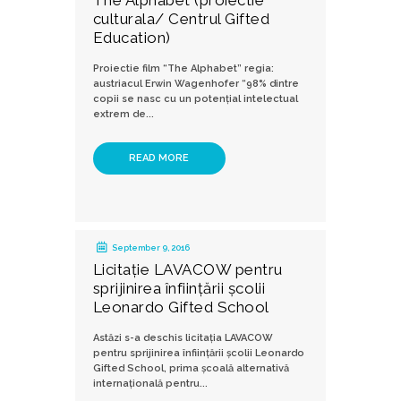
The Alphabet (proiectie
culturala/ Centrul Gifted
Education)
Proiectie film “The Alphabet” regia:
austriacul Erwin Wagenhofer “98% dintre
copii se nasc cu un potenţial intelectual
extrem de...
READ MORE
September 9, 2016
Licitație LAVACOW pentru
sprijinirea înființării școlii
Leonardo Gifted School
Astăzi s-a deschis licitația LAVACOW
pentru sprijinirea înființării școlii Leonardo
Gifted School, prima școală alternativă
internațională pentru...