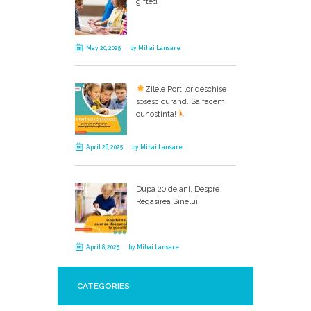
gifted
May 20, 2025
by
Mihai Lansare
Zilele Portilor deschise
sosesc curand. Sa facem
cunostinta!
April 26, 2025
by
Mihai Lansare
Dupa 20 de ani. Despre
Regasirea Sinelui
April 8, 2025
by
Mihai Lansare
CATEGORIES