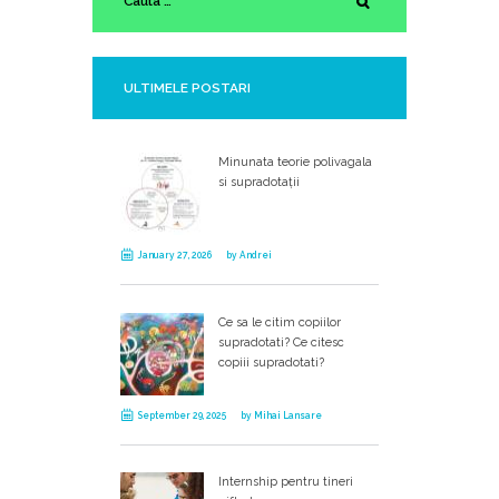
ULTIMELE POSTARI
Minunata teorie polivagala
si supradotații
January 27, 2026
by
Andrei
Ce sa le citim copiilor
supradotati? Ce citesc
copiii supradotati?
September 29, 2025
by
Mihai Lansare
Internship pentru tineri