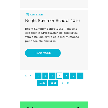
April 8, 2016
Bright Summer School 2016
Bright Summer School 2016 – Trăieşte
experienţa Gifted alături de copilul tău!
Vara este una dintre cele mai frumoase
perioade ale anului, în...
READ MORE
…
5
6
7
8
9
…
11-20
21-21