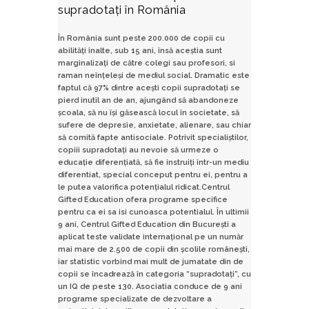
supradotaţi în România
În România sunt peste 200.000 de copii cu
abilităţi înalte, sub 15 ani, însă aceştia sunt
marginalizaţi de către colegi sau profesori, si
raman neînţeleşi de mediul social. Dramatic este
faptul că 97% dintre aceşti copii supradotaţi se
pierd inutil an de an, ajungând să abandoneze
şcoala, să nu îşi găsească locul în societate, să
sufere de depresie, anxietate, alienare, sau chiar
să comită fapte antisociale. Potrivit specialiştilor,
copiii supradotaţi au nevoie să urmeze o
educaţie diferenţiată, să fie instruiţi într-un mediu
diferentiat, special conceput pentru ei, pentru a
le putea valorifica potenţialul ridicat.Centrul
Gifted Education ofera programe specifice
pentru ca ei sa isi cunoasca potentialul. În ultimii
9 ani, Centrul Gifted Education din Bucureşti a
aplicat teste validate internaţional pe un număr
mai mare de 2.500 de copii din şcolile româneşti,
iar statistic vorbind mai mult de jumatate din de
copii se încadrează în categoria “supradotaţi”, cu
un IQ de peste 130. Asociatia conduce de 9 ani
programe specializate de dezvoltare a