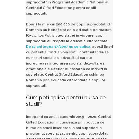
supradotat” in Programul Academic National al
Centrului Gifted Education pentru copiii
supradotati.
Doar 1 la mie din 200.000 de copii supradotati din
Romania au beneficiat de o educatie pe masura
IQ-ului lor. Potrivit legislatiei in vigoare, copiii
supradotati au dreptul la educatie diferentiata.
De 12 ani legea 17/2007 nu se aplica
, acesti tineri
cu potential fiind la voia sortii, confruntandu-se
cu riscuri sociale si adversitati care le
ingreuneaza integrarea sociala, dezvoltarea
emotionala si ulterior bunastarea ca indivizi in
societate. Centrul Gifted Education schimba
Romania prin educatia diferentiata a copiilor
supradotati.
Cum poti aplica pentru bursa de
studii?
Incepand cu anul academic 2019 – 2020, Centrul
Gifted Education incurajeaza prin politica de
burse de studii inscrierea in ani superiori in
programul specializat pentru copii supradotati