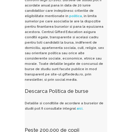
conform legii 17/2007. Bursele de studiu pot fi
acordate anual pana in data de 20 iunie
candidatilor care indeplinesc criteriile de
eligibilitate mentionate in
politica
, in limita
sumelor pe care asociatia le are la dispozitie
pentru finantarea burselor si pana la epuizarea
acestora. Centrul Gifted Education asigura
conditii egale, transparente si acelasi cadru
pentru toti candidatii la bursa, indiferent de
domiciliu, apartenenta sociala, cult, religie, sex
sau orientare politica sau orice alte
considerente sociale, economice, etnice sau
morale. Toate detaliile legate de concursul de
burse de studiu sunt facute publice in mod
transparent pe site-ul giftededu.ro, prin
newsletter, si prin social media.
Descarca Politica de burse
Detaliile si conditiile de acordare a burselor de
studii pot fi consultate integral
aici
.
Peste 200.000 de copii