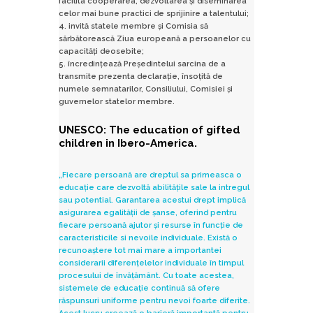
facilita cooperarea, dezvoltarea și diseminarea
celor mai bune practici de sprijinire a talentului;
4. invită statele membre și Comisia să
sărbătorească Ziua europeană a persoanelor cu
capacități deosebite;
5. încredințează Președintelui sarcina de a
transmite prezenta declarație, însoțită de
numele semnatarilor, Consiliului, Comisiei și
guvernelor statelor membre.
UNESCO: The education of gifted
children in Ibero-America.
„Fiecare persoană are dreptul sa primeasca o
educație care dezvoltă abilitățile sale la intregul
sau potential. Garantarea acestui drept implică
asigurarea egalității de șanse, oferind pentru
fiecare persoană ajutor și resurse în funcție de
caracteristicile si nevoile individuale. Există o
recunoaștere tot mai mare a importantei
considerarii diferențelelor individuale în timpul
procesului de învățământ. Cu toate acestea,
sistemele de educație continuă să ofere
răspunsuri uniforme pentru nevoi foarte diferite.