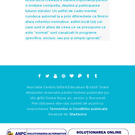
Acest lucru creează o barieră importantă pentru
o învățare compelta, deplină și participarea
tuturor elevilor. Un astfel de cadru mental
conduce automat la a privi diferentele ca fiind in
afara criteriilor normative, astfel încât toți cei
care sunt în afara de ceea ce se presupune că
este “normal” sunt canalizati în programe
specifice, exclusi, sau pur și simplu ignorati.”
Asociatia Centrul Gifted Education © 2026 Toate
drepturile rezervate pentru textele publicate pe
site @Str Delea Noua 40, sector 3, Bucuresti
Prin utilizarea site-ului sunteti de acord cu
respectarea
Termenilor si Conditiilor publicate.
Realizat de:
Started.ro