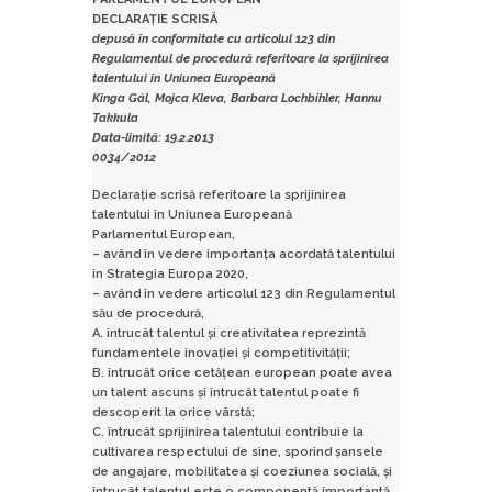
DECLARAȚIE
SCRIS
Ă
depusă în conformitate cu articolul 123 din
Regulamentul de procedură referitoare la sprijinirea
talentului în Uniunea Europeană
Kinga Gál, Mojca Kleva, Barbara Lochbihler, Hannu
Takkula
Data-limită: 19.2.2013
0034/2012
Declarație scrisă referitoare la sprijinirea
talentului în Uniunea Europeană
Parlamentul European,
– având în vedere importanța acordată talentului
în Strategia Europa 2020,
– având în vedere articolul 123 din Regulamentul
său de procedură,
A. întrucât talentul și creativitatea reprezintă
fundamentele inovației și competitivității;
B. întrucât orice cetățean european poate avea
un talent ascuns și întrucât talentul poate fi
descoperit la orice vârstă;
C. întrucât sprijinirea talentului contribuie la
cultivarea respectului de sine, sporind șansele
de angajare, mobilitatea și coeziunea socială, și
întrucât talentul este o componentă importantă