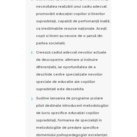
necesitatea realizãrii unui cadru adecvat
promovãrii educaţiei copiilor si tinerilor
supradotaţi, capabili de perfomanţã înaltã,
ca inestimabile resurse naţionale. Aceşti
copii si tineri au nevoie de o şansã din
partea societatii.
Creează cadrul adecvat nevoilor actuale
de descoperire, afirmare şi instruire
diferenţiată, iar oportunitatea de a
deschide centre specializate nevoilor
speciale de educatie ale copiiilor
supradotati este deosebita
Sustine lansarea de programe şcolare
pilot destinate introducerii metodologilor
de lucru specifice educaţiei copiilor
supradotaţi, formarea de specialişti în
metodologiile de predare specifice
domeniului psihopedagogiei excelenţei;