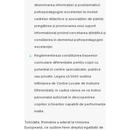
diseminarea informaţiei şi problematicii
psihopedagogiei excelenţei la nivelul
cadrelor didactice şi asociaţiilor de părinţi;
pregătirea şi promovarea unui suport
informaţional privind cercetarea ştiinţifică şi
consilierea în domeniul psihopedagogiei
excelenţei.
Reglementează constituirea traseelor
curriculare diferenţiate pentru copii cu
potential în centre specializate, publice
sau private. Legea 17/2007 sustine
înfiinţarea de Centre Locale de Instruire
Diferenţiată, in cadrul cărora se va instrui
personalul autorizat în descoperirea
copiilor si tinerilor capabili de performanţe
înalte.
Totodata, România a aderat la Uniunea
Europeană, ce sustine ferm dreptul egalitatii de