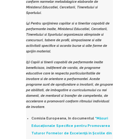
conform normelor metodologice elaborate de
Ministerul Educatiei, Cercetarii, Tineretului si
Sportului.
(4) Pentru sprijinirea copiilor si a tinerilor capabili de
performante inalte, Ministerul Educatiei, Cercetarii,
Tineretului si Sportului organizeaza olimpiade si
concursuri, tabere de profil, simpozioane si alte
activitati specifice si acorda burse si alte forme de
sprijin material.
(5) Copiii si tinerii capabili de performante inalte
beneficiaza, indiferent de varsta, de programe
educative care le respecta particularitatile de
invatare si de orientare a performantei. Aceste
programe sunt de aprofundare a invatarii, de grupare
pe abilitati, de imbogatire a curriculumului cu noi
domenii, de mentorat si transfer de competenta, de
accelerare a promovarii conform ritmului individual
de invatare.
Comisia Europeana, In documentul
“Măsuri
Educaţionale Specifice pentru Promovarea
Tuturor Formelor de Excelenţă în Şcolile din