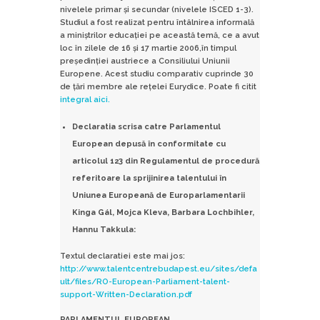
nivelele primar şi secundar (nivelele ISCED 1-3).
Studiul a fost realizat pentru întâlnirea informală
a miniştrilor educaţiei pe această temă, ce a avut
loc în zilele de 16 şi 17 martie 2006,în timpul
preşedinţiei austriece a Consiliului Uniunii
Europene. Acest studiu comparativ cuprinde 30
de ţări membre ale reţelei Eurydice. Poate fi citit
integral aici.
Declaratia scrisa catre Parlamentul
European depusă în conformitate cu
articolul 123 din Regulamentul de procedură
referitoare la sprijinirea talentului în
Uniunea Europeană de Europarlamentarii
Kinga Gál, Mojca Kleva, Barbara Lochbihler,
Hannu Takkula:
Textul declaratiei este mai jos:
http://www.talentcentrebudapest.eu/sites/defa
ult/files/RO-European-Parliament-talent-
support-Written-Declaration.pdf
PARLAMENTUL
EUROPEAN