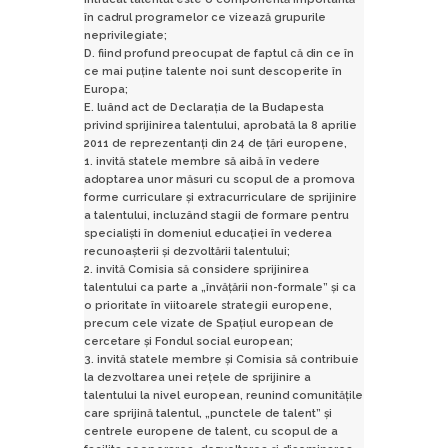
în cadrul programelor ce vizează grupurile
neprivilegiate;
D. fiind profund preocupat de faptul că din ce în
ce mai puține talente noi sunt descoperite în
Europa;
E. luând act de Declarația de la Budapesta
privind sprijinirea talentului, aprobată la 8 aprilie
2011 de reprezentanți din 24 de țări europene,
1. invită statele membre să aibă în vedere
adoptarea unor măsuri cu scopul de a promova
forme curriculare și extracurriculare de sprijinire
a talentului, incluzând stagii de formare pentru
specialiști în domeniul educației în vederea
recunoașterii și dezvoltării talentului;
2. invită Comisia să considere sprijinirea
talentului ca parte a „învățării non-formale” și ca
o prioritate în viitoarele strategii europene,
precum cele vizate de Spațiul european de
cercetare și Fondul social european;
3. invită statele membre și Comisia să contribuie
la dezvoltarea unei rețele de sprijinire a
talentului la nivel european, reunind comunitățile
care sprijină talentul, „punctele de talent” și
centrele europene de talent, cu scopul de a