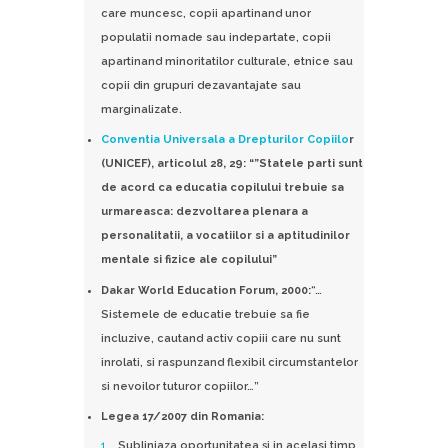
care muncesc, copii apartinand unor
populatii nomade sau indepartate, copii
apartinand minoritatilor culturale, etnice sau
copii din grupuri dezavantajate sau
marginalizate.
Conventia Universala a Drepturilor Copiilo
r
(UNICEF), articolul 28, 29: “”Statele parti sunt
de acord ca educatia copilului trebuie sa
urmareasca: dezvoltarea plenara a
personalitatii, a vocatiilor si a aptitudinilor
mentale si fizice ale copilului”
Dakar World Education Forum, 2000:
“…
Sistemele de educatie trebuie sa fie
incluzive, cautand activ copiii care nu sunt
inrolati, si raspunzand flexibil circumstantelor
si nevoilor tuturor copiilor…”
Legea 17/2007 din Romania:
Subliniaza oportunitatea şi in acelasi timp