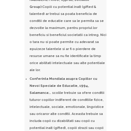
Group):
Copiii cu potential inalt (gifted &
talented) ar trebui sa poata beneficia de
conditii de educatie care sa le permita sa se
dezvolte la maximum, pentru propriul lor
beneficiu si beneficiul societatii ca intreg. Nici
o tara nu-si poate permite cu adevarat sa
epuizeze talentele si ar fi o pierdere de
resurse umane sa nu fie identificate la timp
orice abilitati intelectuale sau alte potentiale
ale lor.
Conferinta Mondiala asupra Copiilor cu
Nevoi Speciale de Educatie, 1994,
Salamanca:
… scolile trebuie sa ofere conditii
tuturor copiilor indiferent de conditiile fizice,
intelectuale, sociale, emotionale, lingvistice
sau oricaror alte conditii. Aceasta trebuie sa
includa copii cu dizabilitati sau copii cu
potential inalt (gifted), copiii strazii sau copii