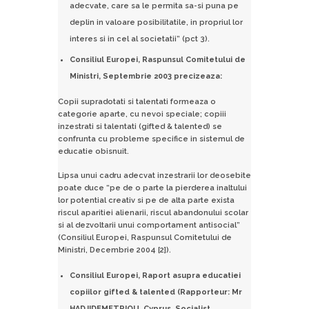
adecvate, care sa le permita sa-si puna pe
deplin in valoare posibilitatile, in propriul lor
interes si in cel al societatii” (pct 3).
Consiliul Europei, Raspunsul Comitetului de
Ministri, Septembrie 2003 precizeaza:
Copii supradotati si talentati formeaza o
categorie aparte, cu nevoi speciale; copiii
inzestrati si talentati (gifted & talented) se
confrunta cu probleme specifice in sistemul de
educatie obisnuit.
Lipsa unui cadru adecvat inzestrarii lor deosebite
poate duce “pe de o parte la pierderea inaltului
lor potential creativ si pe de alta parte exista
riscul aparitiei alienarii, riscul abandonului scolar
si al dezvoltarii unui comportament antisocial”
(Consiliul Europei, Raspunsul Comitetului de
Ministri, Decembrie 2004 [2]).
Consiliul Europei, Raport asupra educatiei
copiilor gifted & talented (Rapporteur: Mr
HADJIDEMETRIOU, Cyprus, Socialist