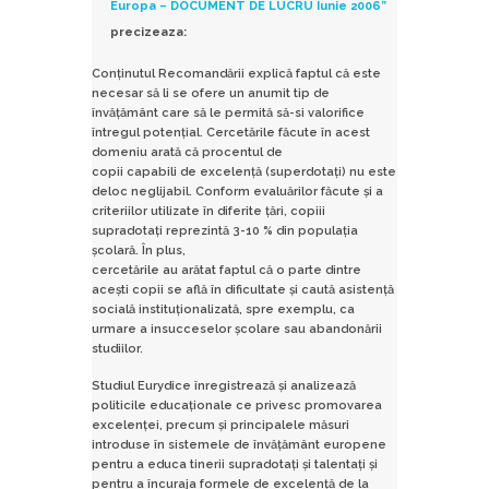
Europa – DOCUMENT DE LUCRU Iunie 2006”
precizeaza:
Conţinutul Recomandării explică faptul că este
necesar să li se ofere un anumit tip de
învăţământ care să le permită să-si valorifice
întregul potenţial. Cercetările făcute în acest
domeniu arată că procentul de
copii capabili de excelenţă (superdotaţi) nu este
deloc neglijabil. Conform evaluărilor făcute şi a
criteriilor utilizate în diferite ţări, copiii
supradotaţi reprezintă 3-10 % din populaţia
şcolară. În plus,
cercetările au arătat faptul că o parte dintre
aceşti copii se află în dificultate şi caută asistenţă
socială instituţionalizată, spre exemplu, ca
urmare a insucceselor şcolare sau abandonării
studiilor.
Studiul Eurydice înregistrează şi analizează
politicile educaţionale ce privesc promovarea
excelenţei, precum şi principalele măsuri
introduse în sistemele de învăţământ europene
pentru a educa tinerii supradotaţi şi talentaţi şi
pentru a încuraja formele de excelenţă de la