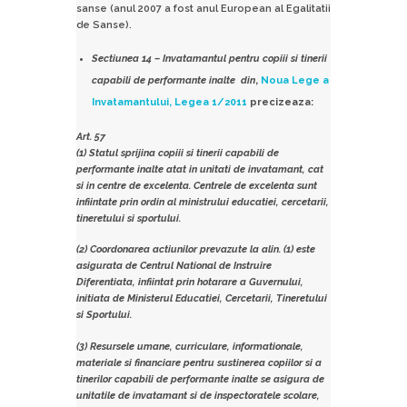
sanse (anul 2007 a fost anul European al Egalitatii
de Sanse).
Sectiunea 14 – Invatamantul pentru copiii si tinerii
capabili de performante inalte din
,
Noua Lege a
Invatamantului, Legea 1/2011
precizeaza:
Art. 57
(1) Statul sprijina copiii si tinerii capabili de
performante inalte atat in unitati de invatamant, cat
si in centre de excelenta. Centrele de excelenta sunt
infiintate prin ordin al ministrului educatiei, cercetarii,
tineretului si sportului.
(2) Coordonarea actiunilor prevazute la alin. (1) este
asigurata de Centrul National de Instruire
Diferentiata, infiintat prin hotarare a Guvernului,
initiata de Ministerul Educatiei, Cercetarii, Tineretului
si Sportului.
(3) Resursele umane, curriculare, informationale,
materiale si financiare pentru sustinerea copiilor si a
tinerilor capabili de performante inalte se asigura de
unitatile de invatamant si de inspectoratele scolare,