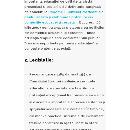
Importanţa educaţiei de calitate la vârstă
prescolară si scolară este definitorie, susţinută
de concluziile
Raportului Comisiei Prezidenţiale
pentru analiza şi elaborarea politicilor din
domeniile educaţiei şi cercetării
. Bucureşti (06
iulie 2007) pentru analiza şi elaborarea politicilor
din domeniile educaţiei şi cercetării – unde
educaţia timpurie este declarată “bun public”,
“cea mai importantă perioadă a educaţiei” şi
cunoaşte o atenţie specială.
2. Legislatie:
Recomandarea 1284 din anul 1994 a
Consiliului Europei subliniaza cerinţele
educaţionale speciale ale tinerilor cu
potenţial excepţional.
Recomandarea a scos
în evidenţă şi importanţa acordării asistenţei şi
sprijinului necesare acestor tineri. În timp ce,
din motive practice, sistemele de învăţământ
trebuie construite în aşa fel încât să ofere