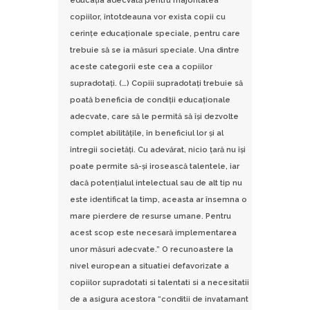
educaţia adecvată pentru majoritatea
copiilor, întotdeauna vor exista copii cu
cerinţe educaţionale speciale, pentru care
trebuie să se ia măsuri speciale. Una dintre
aceste categorii este cea a copiilor
supradotaţi. (…) Copiii supradotaţi trebuie să
poată beneficia de condiţii educaţionale
adecvate, care să le permită să îşi dezvolte
complet abilităţile, în beneficiul lor şi al
întregii societăţi. Cu adevărat, nicio ţară nu îşi
poate permite să-şi irosească talentele, iar
dacă potenţialul intelectual sau de alt tip nu
este identificat la timp, aceasta ar însemna o
mare pierdere de resurse umane. Pentru
acest scop este necesară implementarea
unor măsuri adecvate.” O recunoastere la
nivel european a situatiei defavorizate a
copiilor supradotati si talentati si a necesitatii
de a asigura acestora “conditii de invatamant