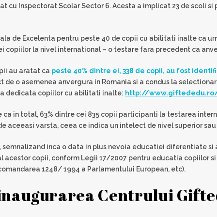
at cu Inspectorat Scolar Sector 6. Acesta a implicat 23 de scoli si
ala de Excelenta pentru peste 40 de copii cu abilitati inalte ca ur
ei copiilor la nivel international – o testare fara precedent ca an
pii au aratat ca
peste 40% dintre ei, 338 de copii, au fost identif
ect de o asemenea anvergura in Romania si a condus la selectionarea
 dedicata copiilor cu abilitati inalte:
http://www.giftededu.ro/l
a in total, 63% dintre cei 835 copii participanti la testarea intern
 de aceeasi varsta, ceea ce indica un intelect de nivel superior sa
semnalizand inca o data in plus nevoia educatiei diferentiate si a
al acestor copii, conform Legii 17/2007 pentru educatia copiilor si t
comandarea 1248/ 1994 a Parlamentului European, etc).
 inaugurarea Centrului Gift