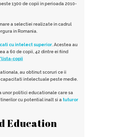
 peste 1300 de copii in perioada 2010-
mare a selectiei realizate in cadrul
vergura in Romania.
icati cu intelect superior
. Acestea au
 a 60 de copii, 42 dintre ei fiind
ista-copii
ationala, au obtinut scoruri ce ii
u capacitati intelectuale peste medie.
 unor politici educationale care sa
inerilor cu potential inalt si a
tuturor
ed Education