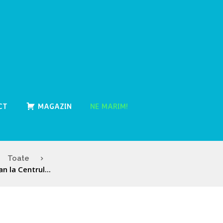
CT
MAGAZIN
NE MARIM!
Toate
n la Centrul...