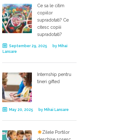
Ce sa le citim
copiilor
supradotati? Ce
citesc copiii
supradotati?
September 29, 2025
by
Mihai
Lansare
Internship pentru
tineri gifted
May 20, 2025
by
Mihai Lansare
Zilele Portilor
deschise sosesc