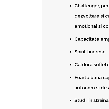
Challenger, pe
dezvoltare si c
emotional si co
Capacitate em
Spirit tineresc
Caldura suflet
Foarte buna cap
autonom si de a
Studii in strai