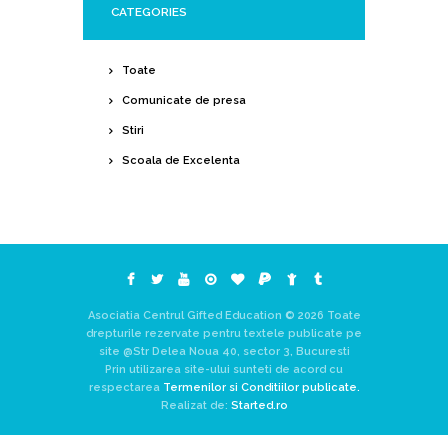
CATEGORIES
Toate
Comunicate de presa
Stiri
Scoala de Excelenta
Asociatia Centrul Gifted Education © 2026 Toate
drepturile rezervate pentru textele publicate pe
site @Str Delea Noua 40, sector 3, Bucuresti
Prin utilizarea site-ului sunteti de acord cu
respectarea
Termenilor si Conditiilor publicate.
Realizat de:
Started.ro