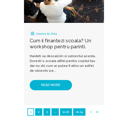
January 15, 2024
Cum ii finantezi scoala? Un
workshop pentru parinti.
Haideti sa descalcim si subiectul acesta..
Doresti o scoala altfel pentru copilul tau
dar nu stii cum ar putea fi atins un astfel
de obiectiv pe...
READ MORE
1
2
3
…
11-20
21-24