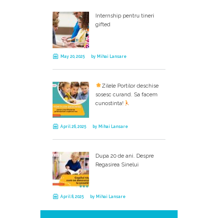
Internship pentru tineri
gifted
May 20, 2025
by
Mihai Lansare
Zilele Portilor deschise
sosesc curand. Sa facem
cunostinta!
April 26, 2025
by
Mihai Lansare
Dupa 20 de ani. Despre
Regasirea Sinelui
April 8, 2025
by
Mihai Lansare