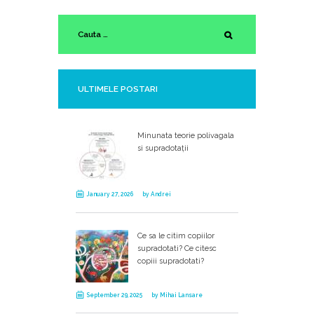
ULTIMELE POSTARI
Minunata teorie polivagala
si supradotații
January 27, 2026
by
Andrei
Ce sa le citim copiilor
supradotati? Ce citesc
copiii supradotati?
September 29, 2025
by
Mihai Lansare