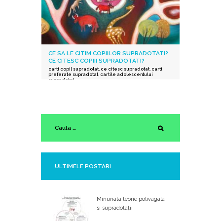
CE SA LE CITIM COPIILOR SUPRADOTATI?
CE CITESC COPIII SUPRADOTATI?
carti copil supradotat
,
ce citesc supradotat
,
carti
preferate supradotat
,
cartile adolescentului
supradotat
ULTIMELE POSTARI
Minunata teorie polivagala
si supradotații