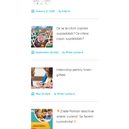
January 27, 2026
by
Andrei
Ce sa le citim copiilor
supradotati? Ce citesc
copiii supradotati?
September 29, 2025
by
Mihai Lansare
Internship pentru tineri
gifted
May 20, 2025
by
Mihai Lansare
Zilele Portilor deschise
sosesc curand. Sa facem
cunostinta!