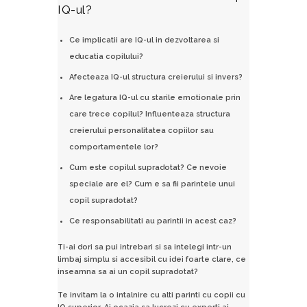
IQ-ul?
Ce implicatii are IQ-ul in dezvoltarea si
educatia copilului?
Afecteaza IQ-ul structura creierului si invers?
Are legatura IQ-ul cu starile emotionale prin
care trece copilul? Influenteaza structura
creierului personalitatea copiilor sau
comportamentele lor?
Cum este copilul supradotat? Ce nevoie
speciale are el? Cum e sa fii parintele unui
copil supradotat?
Ce responsabilitati au parintii in acest caz?
Ti-ai dori sa pui intrebari si sa intelegi intr-un
limbaj simplu si accesibil cu idei foarte clare, ce
inseamna sa ai un copil supradotat?
Te invitam la o intalnire cu alti parinti cu copii cu