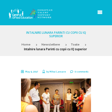
INTALNIRE LUNARA PARINTI CU COPII CU IQ
SUPERIOR
Home
Newslettere
Toate
Intalnire lunara Parinti cu copii cu IQ superior
May 9, 2017
by
Mihai Lansare
0 comments