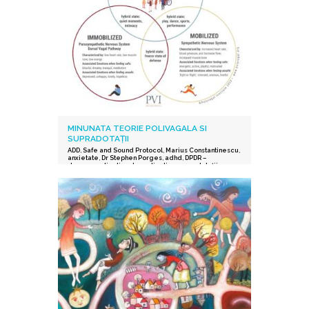
MINUNATA TEORIE POLIVAGALA SI
SUPRADOTAȚII
ADD
,
Safe and Sound Protocol
,
Marius Constantinescu
,
anxietate
,
Dr Stephen Porges
,
adhd
,
DPDR –
depersonalization derealization
,
supradotații.
,
depresie
,
stres post-traumatic
,
istoric traumatic
,
supraexcitabilitate supradotati
,
Protocolul Safe and
Sound
,
procesarea senzorială și auditorie
supradotati
,
Editura Herald
,
teoria polivagala
,
Vindecare in ritmul tau
,
TSA