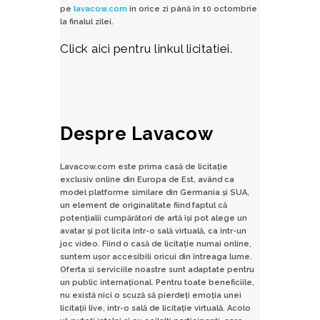
pe
lavacow.com
în orice zi până în 10 octombrie
la finalul zilei.
Click aici
pentru linkul licitatiei.
Despre Lavacow
Lavacow.com este prima casă de licitaţie
exclusiv online din Europa de Est, având ca
model platforme similare din Germania şi SUA,
un element de originalitate fiind faptul că
potenţialii cumpărători de artă îşi pot alege un
avatar şi pot licita într-o sală virtuală, ca într-un
joc video. Fiind o casă de licitație numai online,
suntem ușor accesibili oricui din întreaga lume.
Oferta si serviciile noastre sunt adaptate pentru
un public internațional. Pentru toate beneficiile,
nu există nici o scuză să pierdeți emoția unei
licitații live, intr-o sală de licitație virtuală. Acolo