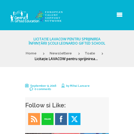
LICITAȚIE LAVACOW PENTRU SPRIJINIREA
ÎNFIINȚĂRII ȘCOLII LEONARDO GIFTED SCHOOL
Home
Newslettere
Toate
Licitație LAVACOW pentru sprijinirea...
September 9, 2016
by
Mihai Lansare
0 comments
Follow si Like: