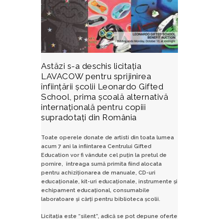
Astăzi s-a deschis
licitația
LAVACOW
pentru sprijinirea
înființării școlii
Leonardo Gifted
School
, prima școală alternativă
internațională pentru copiii
supradotați din România
Toate operele donate de artisti din toata lumea
acum 7 ani la infiintarea Centrului Gifted
Education vor fi vândute cel puțin la pretul de
pornire, întreaga sumă primita fiind alocata
pentru achiziționarea de manuale, CD-uri
educaționale, kit-uri educaționale, instrumente și
echipament educațional, consumabile
laboratoare și cărți pentru biblioteca școlii.
Licitația este “silent”, adică se pot depune oferte