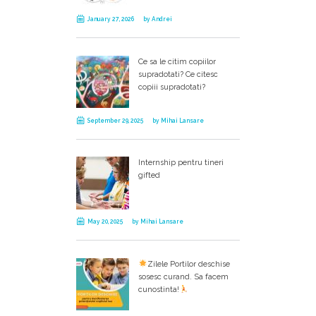
January 27, 2026
by
Andrei
Ce sa le citim copiilor
supradotati? Ce citesc
copiii supradotati?
September 29, 2025
by
Mihai Lansare
Internship pentru tineri
gifted
May 20, 2025
by
Mihai Lansare
Zilele Portilor deschise
sosesc curand. Sa facem
cunostinta!