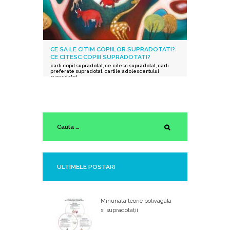
CE SA LE CITIM COPIILOR SUPRADOTATI?
CE CITESC COPIII SUPRADOTATI?
carti copil supradotat
,
ce citesc supradotat
,
carti
preferate supradotat
,
cartile adolescentului
supradotat
ULTIMELE POSTARI
Minunata teorie polivagala
si supradotații