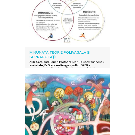
MINUNATA TEORIE POLIVAGALA SI
SUPRADOTAȚII
ADD
,
Safe and Sound Protocol
,
Marius Constantinescu
,
anxietate
,
Dr Stephen Porges
,
adhd
,
DPDR –
depersonalization derealization
,
supradotații.
,
depresie
,
stres post-traumatic
,
istoric traumatic
,
supraexcitabilitate supradotati
,
Protocolul Safe and
Sound
,
procesarea senzorială și auditorie
supradotati
,
Editura Herald
,
teoria polivagala
,
Vindecare in ritmul tau
,
TSA