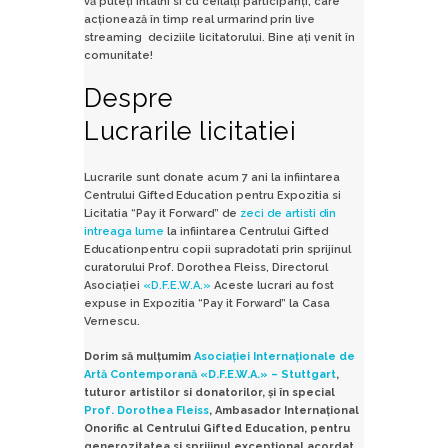
vă puteți intalni si cu ceilalți participanți, care
acționează în timp real urmarind prin live
streaming deciziile licitatorului. Bine ați venit în
comunitate!
Despre
Lucrarile licitatiei
Lucrarile sunt donate acum 7 ani la infiintarea
Centrului Gifted Education pentru Expozitia si
Licitatia “Pay it Forward” de
zeci de artisti din
intreaga lume
la infiintarea Centrului Gifted
Educationpentru copii supradotati prin sprijinul
curatorului Prof. Dorothea Fleiss, Directorul
Asociaţiei
«D.F.E.W.A.»
Aceste lucrari au fost
expuse in Expozitia “Pay it Forward” la Casa
Vernescu.
Dorim să mulţumim
Asociaţiei Internaţionale de
Artă Contemporană «D.F.E.W.A.» – Stuttgart
,
tuturor artistilor si donatorilor, şi
în special
Prof. Dorothea Fleiss
, Ambasador Internaţional
Onorific al Centrului Gifted Education, pentru
generozitatea si sprijinul excepţional acordat