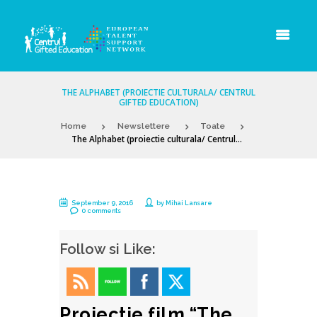
THE ALPHABET (PROIECTIE CULTURALA/ CENTRUL
GIFTED EDUCATION)
Home
Newslettere
Toate
The Alphabet (proiectie culturala/ Centrul...
September 9, 2016
by
Mihai Lansare
0 comments
Follow si Like:
Proiectie film “The