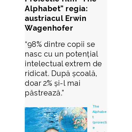
Alphabet” regia:
austriacul Erwin
Wagenhofer
“98% dintre copii se
nasc cu un potenţial
intelectual extrem de
ridicat. După şcoală,
doar 2% şi-l mai
păstrează.”
The
Alphabe
t
(proiecti
e