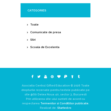
CATEGORIES
Toate
Comunicate de presa
Stiri
Scoala de Excelenta
Asociatia Centrul Gifted Education © 2026 Toate
drepturile rezervate pentru textele publicate pe
site @Str Delea Noua 40, sector 3, Bucuresti
Prin utilizarea site-ului sunteti de acord cu
respectarea
Termenilor si Conditiilor publicate.
Realizat de:
Started.ro