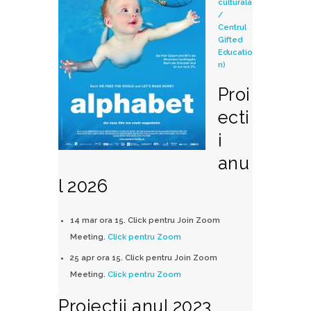
culturala
/
Centrul
Gifted
Educatio
n)
Proi
ecti
i
anu
l 2026
14 mar ora 15. Click pentru Join Zoom
Meeting.
Click pentru Zoom
25 apr ora 15. Click pentru Join Zoom
Meeting.
Click pentru Zoom
Proiectii anul 2023