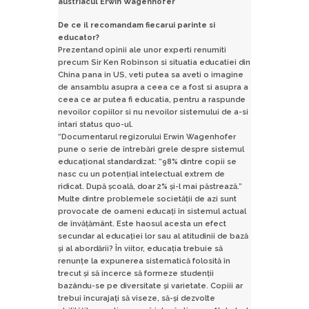
austriacul Erwin Wagenhofer
De ce il recomandam fiecarui parinte si
educator?
Prezentand opinii ale unor experti renumiti
precum Sir Ken Robinson si situatia educatiei din
China pana in US, veti putea sa aveti o imagine
de ansamblu asupra a ceea ce a fost si asupra a
ceea ce ar putea fi educatia, pentru a raspunde
nevoilor copiilor si nu nevoilor sistemului de a-si
intari status quo-ul.
“Documentarul regizorului Erwin Wagenhofer
pune o serie de întrebări grele despre sistemul
educaţional standardizat: “98% dintre copii se
nasc cu un potenţial intelectual extrem de
ridicat. După şcoală, doar 2% şi-l mai păstrează.”
Multe dintre problemele societăţii de azi sunt
provocate de oameni educaţi în sistemul actual
de învăţământ. Este haosul acesta un efect
secundar al educaţiei lor sau al atitudinii de bază
şi al abordării? În viitor, educaţia trebuie să
renunţe la expunerea sistematică folosită în
trecut şi să încerce să formeze studenţii
bazându-se pe diversitate şi varietate. Copiii ar
trebui încurajaţi să viseze, să-şi dezvolte