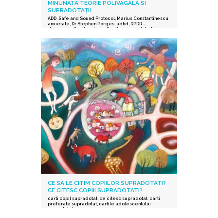
MINUNATA TEORIE POLIVAGALA SI
SUPRADOTAȚII
ADD
,
Safe and Sound Protocol
,
Marius Constantinescu
,
anxietate
,
Dr Stephen Porges
,
adhd
,
DPDR –
depersonalization derealization
,
supradotații.
,
depresie
,
stres post-traumatic
,
istoric traumatic
,
supraexcitabilitate supradotati
,
Protocolul Safe and
Sound
,
procesarea senzorială și auditorie
supradotati
,
Editura Herald
,
teoria polivagala
,
Vindecare in ritmul tau
,
TSA
CE SA LE CITIM COPIILOR SUPRADOTATI?
CE CITESC COPIII SUPRADOTATI?
carti copil supradotat
,
ce citesc supradotat
,
carti
preferate supradotat
,
cartile adolescentului
supradotat