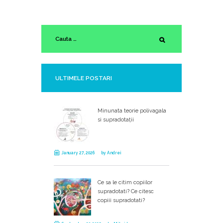
ULTIMELE POSTARI
Minunata teorie polivagala
si supradotații
January 27, 2026
by
Andrei
Ce sa le citim copiilor
supradotati? Ce citesc
copiii supradotati?