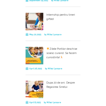
September 29, 2025
by
Mihai Lansare
Internship pentru tineri
gifted
May 20, 2025
by
Mihai Lansare
Zilele Portilor deschise
sosesc curand. Sa facem
cunostinta!
April 26, 2025
by
Mihai Lansare
Dupa 20 de ani. Despre
Regasirea Sinelui
April 8, 2025
by
Mihai Lansare