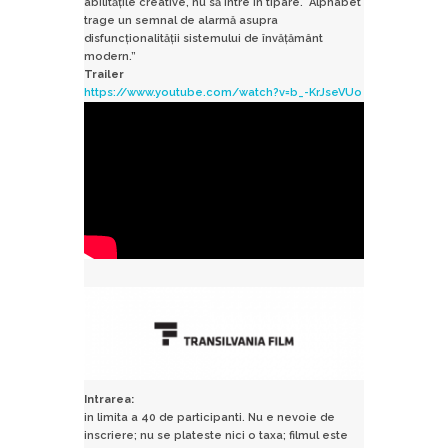
abilităţile creative, nu să intre în tipare. Alphabet
trage un semnal de alarmă asupra
disfuncţionalităţii sistemului de învăţământ
modern.”
Trailer
https://www.youtube.com/watch?
v=b_-KrJseVUo
Intrarea:
in limita a 40 de participanti. Nu e nevoie de
inscriere; nu se plateste nici o taxa; filmul este