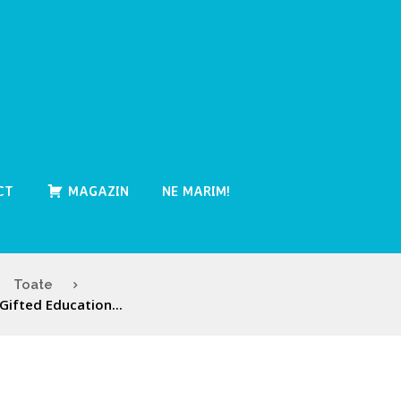
CT
MAGAZIN
NE MARIM!
Toate
Gifted Education...