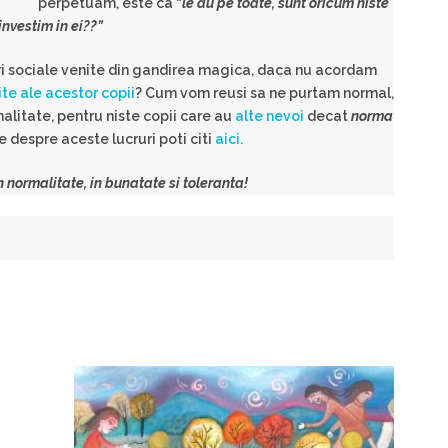
perpetuam, este ca “
le au pe toate, sunt oricum niste
investim in ei??”
 sociale venite din gandirea magica, daca nu acordam
ite ale acestor copii
? Cum vom reusi sa ne purtam normal,
rmalitate, pentru niste copii care au
alte nevoi
decat
norma
e despre aceste lucruri poti citi
aici.
n normalitate, in bunatate si toleranta!