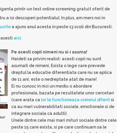
igenta printr-un test online screening gratuit oferit de
ru a isi descoperi potentialul. In plus, am mers noi in
ucite
a ajuns anul acesta in peste 13 scoli din Bucuresti.
gasesti
aici.
Pe acesti copii nimeni nu si-i asuma!
Haideti sa privim realist: acesti copii nu sunt
asumati de nimeni. Exista o lege care prevede
dreptul la educatie diferentiata care nu se aplica
de 11 ani; este o nedreptate atat de mare!
Ei nu cunosc in nici un mediu o abordare
profesionala, bazata pe rezultatele unor cercetari
(care arata ca
lor le functioneaza creierul diferit
si
ca au mari vulnerabilitati sociale, emotionale si de
integrare sociala ca adulti).
tat!
Unele dintre cele mai mari mituri sociale dintre cele
peste 15 care exista, si pe care continuam sa le