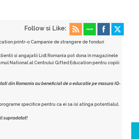
Follow si Like:
cation printr-o Campanie de strangere de fonduri
lientii si angajatii
Lidl
Romania
pot dona în magazinele
amul National al Centrului Gifted Education pentru copiii
tati din
Romania
au beneficiat de o educatie pe masura IQ-
programe specifice pentru ca ei sa isi atinga potentialul.
il supradotat!