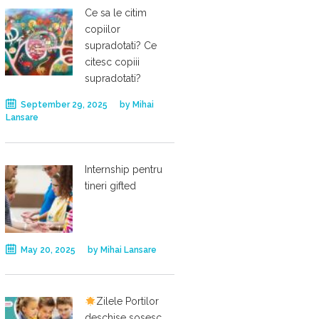
Ce sa le citim
copiilor
supradotati? Ce
citesc copiii
supradotati?
September 29, 2025
by
Mihai
Lansare
Internship pentru
tineri gifted
May 20, 2025
by
Mihai Lansare
Zilele Portilor
deschise sosesc