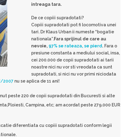
intreaga tara.
De ce copiii supradotati?
Copiii supradotati pot fi locomotiva unei
tari. Dr Klaus Urban ii numeste “bogatie
nationala”.
Fara sprijinul de care au
nevoie,
97% se rateaza, se pierd
.
Fara o
presiune constanta a mediului social, insa,
cei 200.000 de copii supradotati ai tarii
noastre nici nu vor sti vreodata ca sunt
supradotati, si nici nu vor primi niciodata
7/2007
nu se aplica de 11 ani!
tinut peste 220 de copii supradotati din Bucuresti si alte
nta,Ploiesti, Campina, etc; am acordat peste 279.000 EUR
catie diferentiata cu copiii supradotati conform legii
ationale.