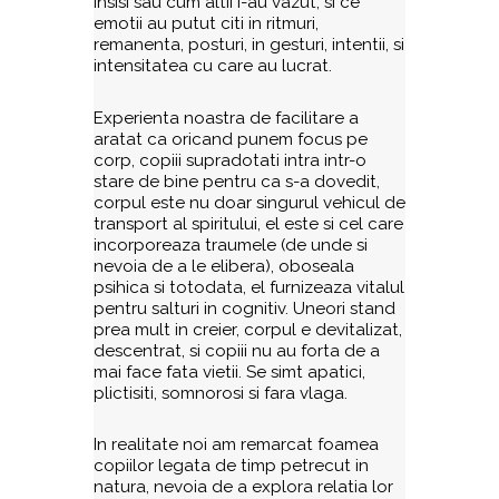
insisi sau cum altii i-au vazut, si ce
emotii au putut citi in ritmuri,
remanenta, posturi, in gesturi, intentii, si
intensitatea cu care au lucrat.
Experienta noastra de facilitare a
aratat ca oricand punem focus pe
corp, copiii supradotati intra intr-o
stare de bine pentru ca s-a dovedit,
corpul este nu doar singurul vehicul de
transport al spiritului, el este si cel care
incorporeaza traumele (de unde si
nevoia de a le elibera), oboseala
psihica si totodata, el furnizeaza vitalul
pentru salturi in cognitiv. Uneori stand
prea mult in creier, corpul e devitalizat,
descentrat, si copiii nu au forta de a
mai face fata vietii. Se simt apatici,
plictisiti, somnorosi si fara vlaga.
In realitate noi am remarcat foamea
copiilor legata de timp petrecut in
natura, nevoia de a explora relatia lor