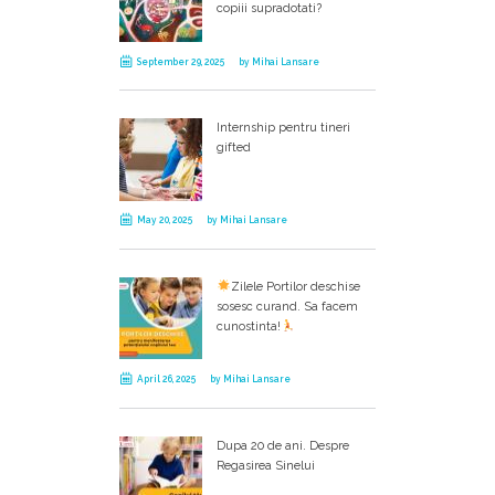
copiii supradotati?
September 29, 2025
by
Mihai Lansare
Internship pentru tineri
gifted
May 20, 2025
by
Mihai Lansare
Zilele Portilor deschise
sosesc curand. Sa facem
cunostinta!
April 26, 2025
by
Mihai Lansare
Dupa 20 de ani. Despre
Regasirea Sinelui