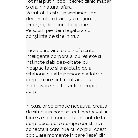
Tot mai putini copii petrec zilnic macar
o ora in natura, afara.
Rezultatul este un sentiment de
deconectare fizică și emoțională, de la
amorțire, disociere, la apatie.
Pe scurt, pierdem legătura cu
conștiința de sine in trup.
Lucru care vine cu o ineficienta
inteligenta corporala, cu reflexe si
instincte slab dezvoltate, cu
incapacitate si anxietate de a
relationa cu alte persoane aflate in
corp, cu un sentiment acut de
inadecvare in a te simti in propriul
corp.
In plus, orice emotie negativa, creata
de situatii in care se simt inadecvat, ii
face sa se deconcteze instant de la
corp, ceea ce le corupe constiinta
conectarii continue cu corpul. Acest
copil, are momente in care “iese” din