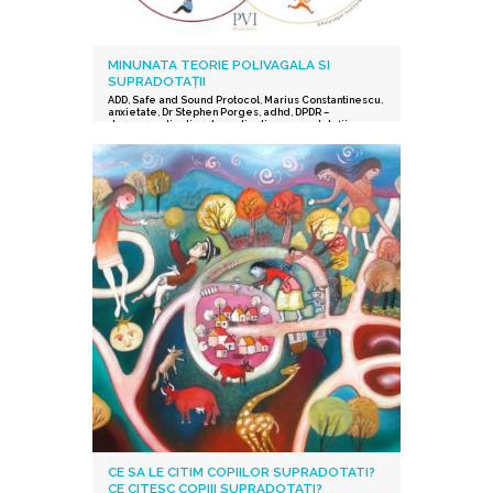
MINUNATA TEORIE POLIVAGALA SI
SUPRADOTAȚII
ADD
,
Safe and Sound Protocol
,
Marius Constantinescu
,
anxietate
,
Dr Stephen Porges
,
adhd
,
DPDR –
depersonalization derealization
,
supradotații.
,
depresie
,
stres post-traumatic
,
istoric traumatic
,
supraexcitabilitate supradotati
,
Protocolul Safe and
Sound
,
procesarea senzorială și auditorie
supradotati
,
Editura Herald
,
teoria polivagala
,
Vindecare in ritmul tau
,
TSA
CE SA LE CITIM COPIILOR SUPRADOTATI?
CE CITESC COPIII SUPRADOTATI?