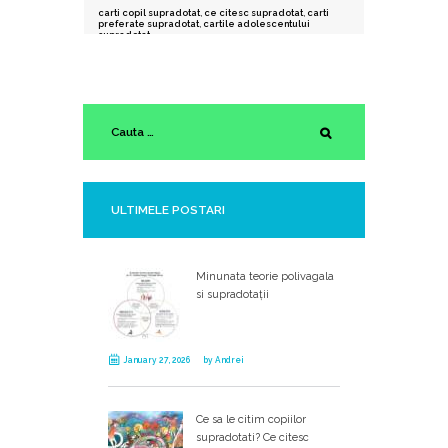
carti copil supradotat
,
ce citesc supradotat
,
carti
preferate supradotat
,
cartile adolescentului
supradotat
ULTIMELE POSTARI
Minunata teorie polivagala
si supradotații
January 27, 2026
by
Andrei
Ce sa le citim copiilor
supradotati? Ce citesc