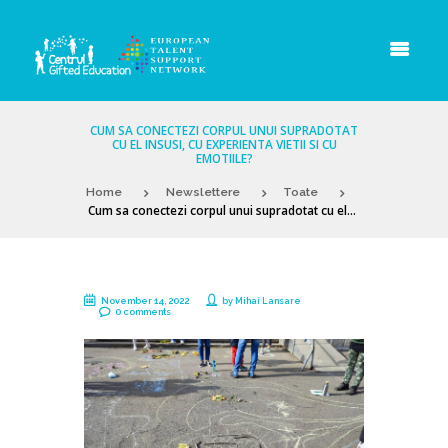
CUM SA CONECTEZI CORPUL UNUI SUPRADOTAT
CU EL INSUSI, CU EXPERIENTA VIETII SI CU
EMOTIILE?
Home
Newslettere
Toate
Cum sa conectezi corpul unui supradotat cu el...
November 14, 2022
by
Mihai Lansare
0 comments