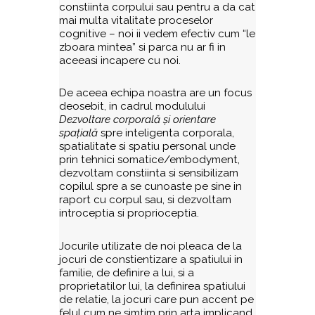
constiinta corpului sau pentru a da cat
mai multa vitalitate proceselor
cognitive – noi ii vedem efectiv cum “le
zboara mintea” si parca nu ar fi in
aceeasi incapere cu noi.
De aceea echipa noastra are un focus
deosebit, in cadrul modulului
Dezvoltare corporală și orientare
spațială
spre inteligenta corporala,
spatialitate si spatiu personal unde
prin tehnici somatice/embodyment,
dezvoltam constiinta si sensibilizam
copilul spre a se cunoaste pe sine in
raport cu corpul sau, si dezvoltam
introceptia si proprioceptia.
Jocurile utilizate de noi pleaca de la
jocuri de constientizare a spatiului in
familie, de definire a lui, si a
proprietatilor lui, la definirea spatiului
de relatie, la jocuri care pun accent pe
felul cum ne simtim prin arta implicand