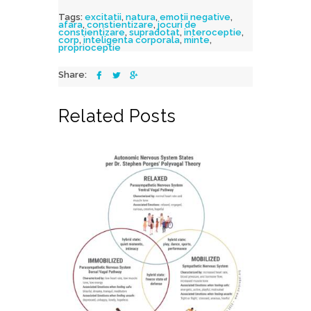
Tags:
excitatii
,
natura
,
emotii negative
,
afara
,
constientizare
,
jocuri de
constientizare
,
supradotat
,
interoceptie
,
corp
,
inteligenta corporala
,
minte
,
proprioceptie
Share:
Related Posts