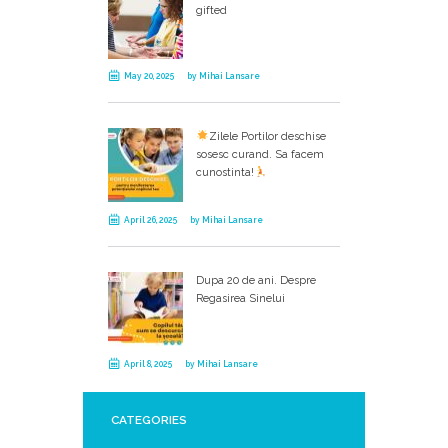
gifted
May 20, 2025
by
Mihai Lansare
Zilele Portilor deschise
sosesc curand. Sa facem
cunostinta!
April 26, 2025
by
Mihai Lansare
Dupa 20 de ani. Despre
Regasirea Sinelui
April 8, 2025
by
Mihai Lansare
CATEGORIES