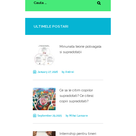
ULTIMELE POSTARI
Minunata teorie polivagala
si supradotații
January 27, 2026
by
Andrei
Ce sa le citim copiilor
supradotati? Ce citesc
copiii supradotati?
September 29, 2025
by
Mihai Lansare
Internship pentru tineri