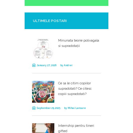
ULTIMELE POSTARI
Minunata teorie polivagala
si supradotații
January 27, 2026
by
Andrei
Ce sa le citim copiilor
supradotati? Ce citesc
copiii supradotati?
September 29, 2025
by
Mihai Lansare
Internship pentru tineri
gifted