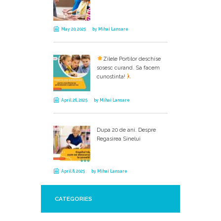
May 20, 2025
by
Mihai Lansare
Zilele Portilor deschise
sosesc curand. Sa facem
cunostinta!
April 26, 2025
by
Mihai Lansare
Dupa 20 de ani. Despre
Regasirea Sinelui
April 8, 2025
by
Mihai Lansare
CATEGORIES