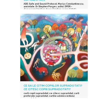
ADD
,
Safe and Sound Protocol
,
Marius Constantinescu
,
anxietate
,
Dr Stephen Porges
,
adhd
,
DPDR –
depersonalization derealization
,
supradotații.
,
depresie
,
stres post-traumatic
,
istoric traumatic
,
supraexcitabilitate supradotati
,
Protocolul Safe and
Sound
,
procesarea senzorială și auditorie
supradotati
,
Editura Herald
,
teoria polivagala
,
Vindecare in ritmul tau
,
TSA
CE SA LE CITIM COPIILOR SUPRADOTATI?
CE CITESC COPIII SUPRADOTATI?
carti copil supradotat
,
ce citesc supradotat
,
carti
preferate supradotat
,
cartile adolescentului
supradotat