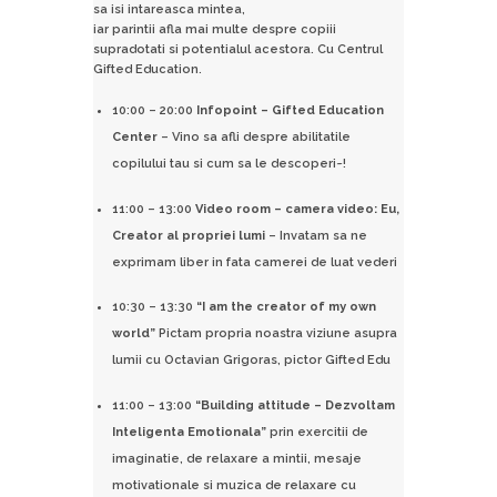
sa isi intareasca mintea,
iar parintii afla mai multe despre copiii
supradotati si potentialul acestora. Cu Centrul
Gifted Education.
10:00 – 20:00
Infopoint – Gifted Education
Center
– Vino sa afli despre abilitatile
copilului tau si cum sa le descoperi~!
11:00 – 13:00
Video room – camera video: Eu,
Creator al propriei lumi
– Invatam sa ne
exprimam liber in fata camerei de luat vederi
10:30 – 13:30
“I am the creator of my own
world”
Pictam propria noastra viziune asupra
lumii cu Octavian Grigoras, pictor Gifted Edu
11:00 – 13:00
“Building attitude – Dezvoltam
Inteligenta Emotionala”
prin exercitii de
imaginatie, de relaxare a mintii, mesaje
motivationale si muzica de relaxare cu