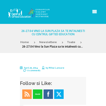
26-27.04 VINO LA SUN PLAZA SA TE INTALNESTI
CU CENTRUL GIFTED EDUCATION
Home
Newslettere
Toate
26-27.04 Vino la Sun Plaza sa te intalnesti cu...
April 25, 2014
by
Mihai Lansare
0 comments
Follow si Like: