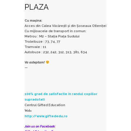
PLAZA
Cu mașina:
Acces din Calea Văcărești și din Șoseaua Olteniței
Cu mijloacele de transport în comun:
Metrou : M2 – Stația Piața Sudului
Troleibuze : 73, 74, 77
Tramvaie : 11
Autobuze : 232, 242, 312, 313, 381, 634
Va asteptam!
—
100% grad de satisfactie in randul copiilor
supradotati
Centrul Gifted Education
Web:
http://www.giftededu.ro
Join us on Facebook: