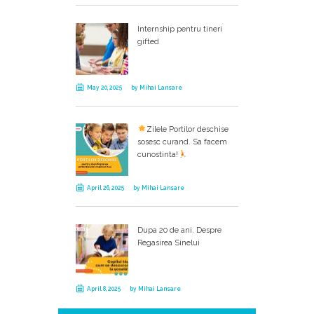
Internship pentru tineri
gifted
May 20, 2025
by
Mihai Lansare
Zilele Portilor deschise
sosesc curand. Sa facem
cunostinta!
April 26, 2025
by
Mihai Lansare
Dupa 20 de ani. Despre
Regasirea Sinelui
April 8, 2025
by
Mihai Lansare