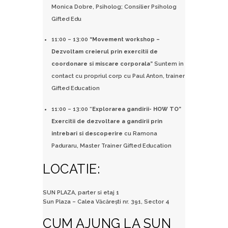
Monica Dobre, Psiholog; Consilier Psiholog
Gifted Edu
11:00 – 13:00
“Movement workshop –
Dezvoltam creierul prin exercitii de
coordonare si miscare corporala”
Suntem in
contact cu propriul corp cu Paul Anton, trainer
Gifted Education
11:00 – 13:00 “
Explorarea gandirii- HOW TO”
Exercitii de dezvoltare a gandirii prin
intrebari si descoperire
cu Ramona
Paduraru, Master Trainer Gifted Education
LOCATIE:
SUN PLAZA, parter si etaj 1
Sun Plaza – Calea Văcărești nr. 391, Sector 4
CUM AJUNG LA SUN