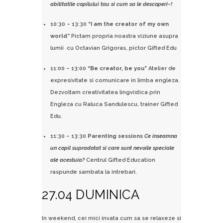
abilitatile copilului tau si cum sa le descoperi~!
10:30 – 13:30
“I am the creator of my own
world”
Pictam propria noastra viziune asupra
lumii cu Octavian Grigoras, pictor Gifted Edu
11:00 – 13:00
“Be creator, be you”
Atelier de
expresivitate si comunicare in limba engleza.
Dezvoltam creativitatea lingvistica prin
Engleza cu Raluca Sandulescu, trainer Gifted
Edu.
11:30 – 13:30
Parenting sessions
Ce inseamna
un copil supradotat si care sunt nevoile speciale
ale acestuia?
Centrul Gifted Education
raspunde sambata la intrebari.
27.04 DUMINICA
In weekend, cei mici invata cum sa se relaxeze si