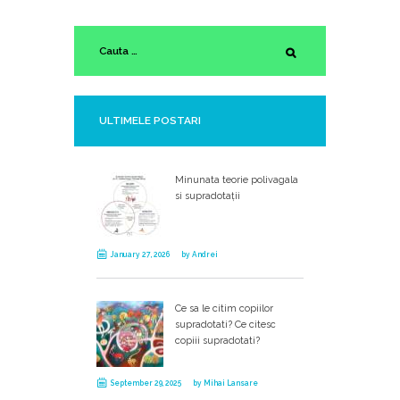
ULTIMELE POSTARI
Minunata teorie polivagala
si supradotații
January 27, 2026
by
Andrei
Ce sa le citim copiilor
supradotati? Ce citesc
copiii supradotati?
September 29, 2025
by
Mihai Lansare