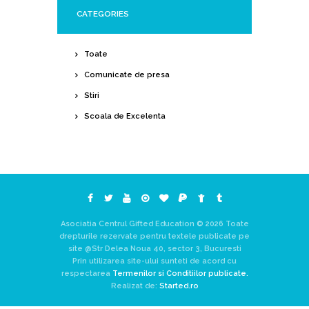
CATEGORIES
Toate
Comunicate de presa
Stiri
Scoala de Excelenta
Asociatia Centrul Gifted Education © 2026 Toate
drepturile rezervate pentru textele publicate pe
site @Str Delea Noua 40, sector 3, Bucuresti
Prin utilizarea site-ului sunteti de acord cu
respectarea
Termenilor si Conditiilor publicate.
Realizat de:
Started.ro