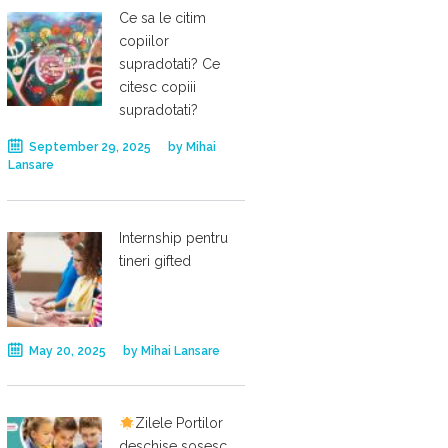
Ce sa le citim
copiilor
supradotati? Ce
citesc copiii
supradotati?
September 29, 2025
by
Mihai
Lansare
Internship pentru
tineri gifted
May 20, 2025
by
Mihai Lansare
Zilele Portilor
deschise sosesc