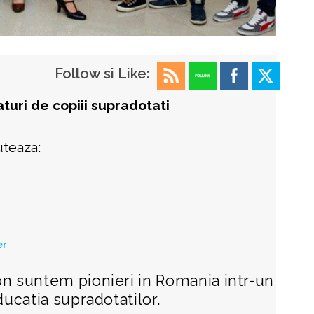
Follow si Like:
laturi de copiii supradotati
uteaza:
er
on suntem pionieri in Romania intr-un
ducatia supradotatilor.