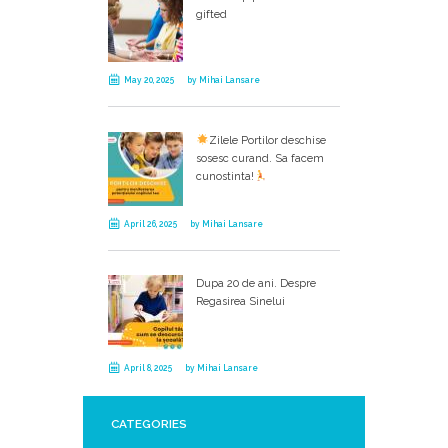
gifted
May 20, 2025
by
Mihai Lansare
Zilele Portilor deschise
sosesc curand. Sa facem
cunostinta!
April 26, 2025
by
Mihai Lansare
Dupa 20 de ani. Despre
Regasirea Sinelui
April 8, 2025
by
Mihai Lansare
CATEGORIES