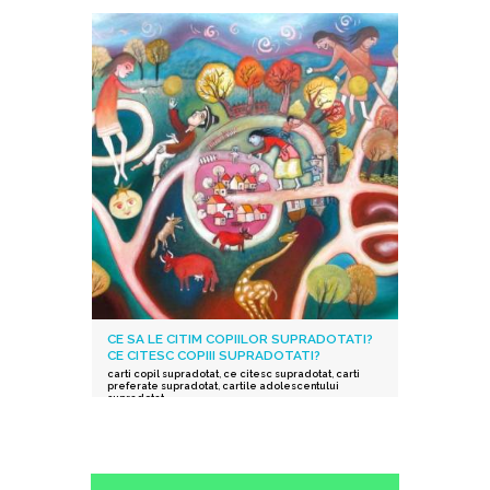
depresie
,
stres post-traumatic
,
istoric traumatic
,
supraexcitabilitate supradotati
,
Protocolul Safe and
Sound
,
procesarea senzorială și auditorie
supradotati
,
Editura Herald
,
teoria polivagala
,
Vindecare in ritmul tau
,
TSA
CE SA LE CITIM COPIILOR SUPRADOTATI?
CE CITESC COPIII SUPRADOTATI?
carti copil supradotat
,
ce citesc supradotat
,
carti
preferate supradotat
,
cartile adolescentului
supradotat