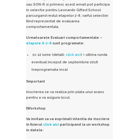
sau SON-R si primesc acest email pot participa
in selectie pentru Leonardo Gifted School
parcurgand restul etapelor 2-8, varful selectiei
fiind reprezentat de evaluarea
comportamentala.
Urmatoarele Evaluari comportamentale –
etapele 6-7-8
sunt programate:
11-12 iunie (detalii:
click aici
) + ultima runda
eventual inceput de septembrie 2016
(neprogramata inca)
!Important
Inscrierea se va realiza prin plata unui avans
pentru a va asigura locul.
|Workshop
Va invitam sa va exprimati intentia de inscriere
in fisierul
click aici
participand la un workshop
in datele: