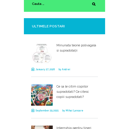
ULTIMELE POSTARI
Minunata teorie polivagala
si supradotații
January 27, 2026
by
Andrei
Ce sa le citim copiilor
supradotati? Ce citesc
copiii supradotati?
September 29, 2025
by
Mihai Lansare
Internship pentru tineri