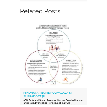
Related Posts
MINUNATA TEORIE POLIVAGALA SI
SUPRADOTAȚII
ADD
,
Safe and Sound Protocol
,
Marius Constantinescu
,
anxietate
,
Dr Stephen Porges
,
adhd
,
DPDR –
depersonalization derealization
,
supradotații.
,