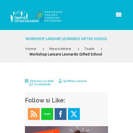
WORKSHOP LANSARE LEONARDO GIFTED SCHOOL
Home
Newslettere
Toate
Workshop Lansare Leonardo Gifted School
February 13, 2016
by
Mihai Lansare
0 comments
Follow si Like: