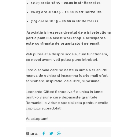
12.03 orele 18.15 – 20.00 in str Berzei 22.
26.03 orele 18.15 – 20.00 in str Berzei 22.
7.05 orele 18.15 – 20.00 in str Berzei 22.
Asociatia isi rezerva dreptul de a isi selectiona
participantii la acest workshop. Participarea
este confirmata de organizatori pe email.
Veti putea afla despre scoala, cum functionam,
ce nevoi avem; veti putea pune intrebari.
Este o scoala care se naste in urma a 12 ani de
munca de echipa si inseamna foarte mult efort,
schimbare, inspiratie, calauzire, si pasiune.
Leonardo Gifted School va fi o unica in lume
printr-o viziune care depaseste granitele
Romaniei, o viziune specializata pentru nevoile
copilului supradotat!
Va asteptam!
Share: