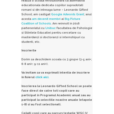
realiza o scoala revolutionara ca alternativa
educationala dedicata copiilor supradotati
romani si din intreaga lume – Leonardo Gifted
School; am castigat
Google Adwords Grant
; anul
acesta
am devenit membri
ai
Big Picture
Coalition of Schools
. Am reinnoit in 2016
parteneriatul cu
Unibuc
Facultatea de Psihologie
si Stiintele Educatiei pentru cercetare cu
masterdanzi si doctoranzi si internshipuri cu
studenti, etc.
Inscrierile
Dorim sa deschidem scoala cu 3 grupe (3-5 ani+;
6-8 ani+; 9-11 ani+).
Va invitam sa va exprimati intentia de inscriere
in fisierul
click aici.
Inscrierea la Leonardo Gifted School se poate
face direct de catre toti copiii care au
participat in Programul Academic anual sau au
participat la selectiile noastre anuale (etapele
1-8) si au fost selectionati.
Ceilalti copii care au parcurs testarile WISC IV