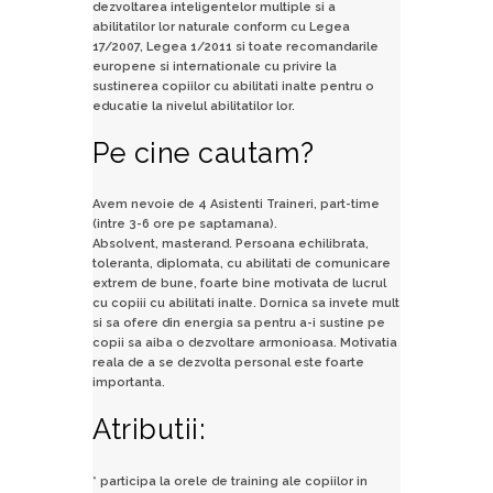
dezvoltarea inteligentelor multiple si a
abilitatilor lor naturale conform cu Legea
17/2007, Legea 1/2011 si toate recomandarile
europene si internationale cu privire la
sustinerea copiilor cu abilitati inalte pentru o
educatie la nivelul abilitatilor lor.
Pe cine cautam?
Avem nevoie de 4 Asistenti Traineri, part-time
(intre 3-6 ore pe saptamana).
Absolvent, masterand. Persoana echilibrata,
toleranta, diplomata, cu abilitati de comunicare
extrem de bune, foarte bine motivata de lucrul
cu copiii cu abilitati inalte. Dornica sa invete mult
si sa ofere din energia sa pentru a-i sustine pe
copii sa aiba o dezvoltare armonioasa. Motivatia
reala de a se dezvolta personal este foarte
importanta.
Atributii:
* participa la orele de training ale copiilor in