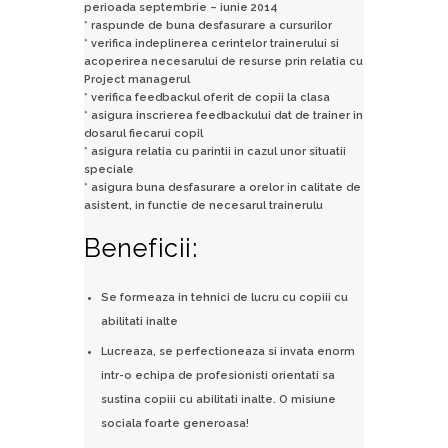
perioada septembrie – iunie 2014
* raspunde de buna desfasurare a cursurilor
* verifica indeplinerea cerintelor trainerului si
acoperirea necesarului de resurse prin relatia cu
Project managerul
* verifica feedbackul oferit de copii la clasa
* asigura inscrierea feedbackului dat de trainer in
dosarul fiecarui copil
* asigura relatia cu parintii in cazul unor situatii
speciale
* asigura buna desfasurare a orelor in calitate de
asistent, in functie de necesarul trainerulu
Beneficii:
Se formeaza in tehnici de lucru cu copiii cu
abilitati inalte
Lucreaza, se perfectioneaza si invata enorm
intr-o echipa de profesionisti orientati sa
sustina copiii cu abilitati inalte. O misiune
sociala foarte generoasa!