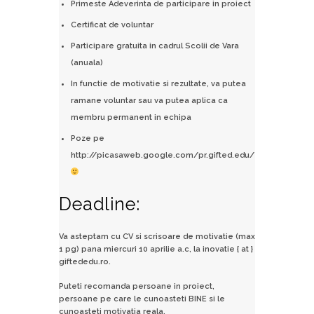
Primeste Adeverinta de participare in proiect
Certificat de voluntar
Participare gratuita in cadrul Scolii de Vara
(anuala)
In functie de motivatie si rezultate, va putea
ramane voluntar sau va putea aplica ca
membru permanent in echipa
Poze pe
http://picasaweb.google.com/pr.gifted.edu/
Deadline:
Va asteptam cu CV si scrisoare de motivatie (max
1 pg) pana miercuri 10 aprilie a.c, la inovatie { at }
giftededu.ro.
Puteti recomanda persoane in proiect,
persoane pe care le cunoasteti BINE si le
cunoasteti motivatia reala.