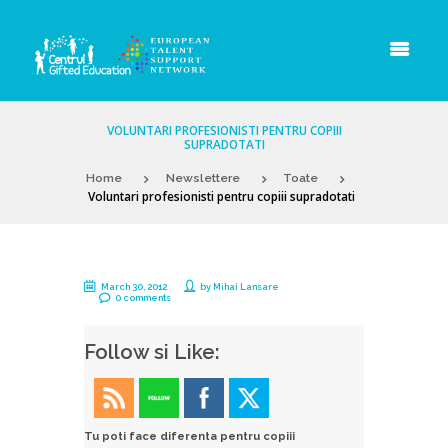
VOLUNTARI PROFESIONISTI PENTRU COPIII
SUPRADOTATI
Home
Newslettere
Toate
Voluntari profesionisti pentru copiii supradotati
March 30, 2012
by
Mihai Lansare
0 comments
Follow si Like:
Tu poti face diferenta pentru copiii