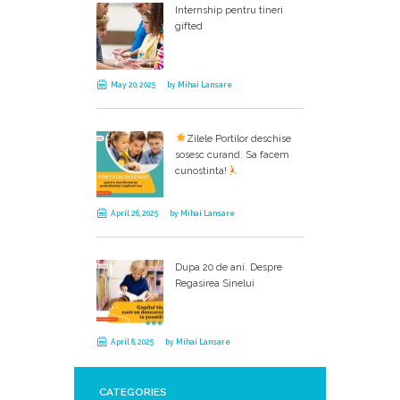
Internship pentru tineri
gifted
May 20, 2025
by
Mihai Lansare
Zilele Portilor deschise
sosesc curand. Sa facem
cunostinta!
April 26, 2025
by
Mihai Lansare
Dupa 20 de ani. Despre
Regasirea Sinelui
April 8, 2025
by
Mihai Lansare
CATEGORIES