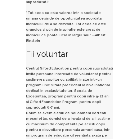
supradotati!
“Tot ceea ce este valoros intr-o societate
umana depinde de oportunitatea acordata
individului de a se dezvolta. Tot ceea ce este
grandios si plin de inspiratie este creat de
individul ce poate lucra in largul sau.”—Albert
Einstein
Fii voluntar
Centrul Gifted Education pentru copii supradotati
invita persoane interesate de voluntariat pentru
sustinerea copiilor cu abilitati inalte intr-un
program unic si fara precedent la nivel national
dedicat in exclusivitate lor: Scoala de
Excelentaa, program pentru copii intre 9-12 ani
si Gifted Foundation Program, pentru copii
supradotati 6-7 ani.
Dorim sa avem alaturi de noi oameni dedicati
meseriei lor, dornici de a invata si de a ii sustine
cu maximum de competenta pe acesti copii
pentru o dezvoltare personala armonioasa, intr-
un program de educatie diferentiata axata pe