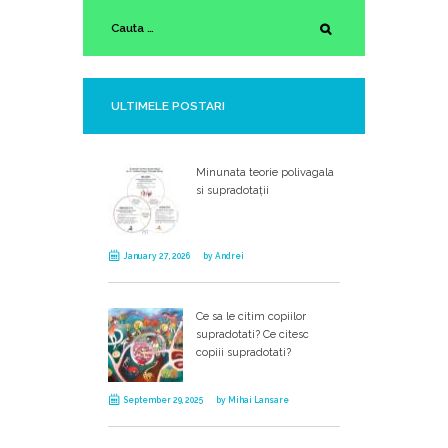
ULTIMELE POSTARI
Minunata teorie polivagala
si supradotații
January 27, 2026
by
Andrei
Ce sa le citim copiilor
supradotati? Ce citesc
copiii supradotati?
September 29, 2025
by
Mihai Lansare