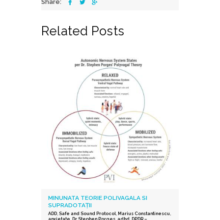
Share:
Related Posts
MINUNATA TEORIE POLIVAGALA SI
SUPRADOTAȚII
ADD
,
Safe and Sound Protocol
,
Marius Constantinescu
,
anxietate
,
Dr Stephen Porges
,
adhd
,
DPDR –