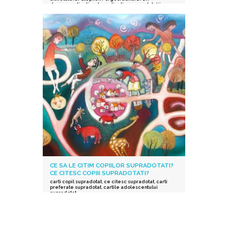
depersonalization derealization
,
supradotații.
,
depresie
,
stres post-traumatic
,
istoric traumatic
,
supraexcitabilitate supradotati
,
Protocolul Safe and
Sound
,
procesarea senzorială și auditorie
supradotati
,
Editura Herald
,
teoria polivagala
,
Vindecare in ritmul tau
,
TSA
CE SA LE CITIM COPIILOR SUPRADOTATI?
CE CITESC COPIII SUPRADOTATI?
carti copil supradotat
,
ce citesc supradotat
,
carti
preferate supradotat
,
cartile adolescentului
supradotat