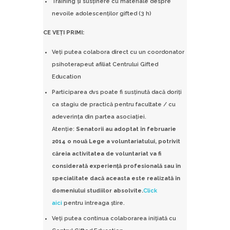
Training și susținere cu materiale despre
nevoile adolescenților gifted (3 h)
CE VEȚI PRIMI:
Veți putea colabora direct cu un coordonator
psihoterapeut afiliat Centrului Gifted
Education
Participarea dvs poate fi susținută dacă doriți
ca stagiu de practică pentru facultate / cu
adeverința din partea asociației.
Atenție:
Senatorii au adoptat în februarie
2014 o nouă Lege a voluntariatului, potrivit
căreia activitatea de voluntariat va fi
considerată experienţă profesională sau în
specialitate dacă aceasta este realizată în
domeniului studiilor absolvite.
Click
aici
pentru întreaga știre.
Veți putea continua colaborarea inițiată cu