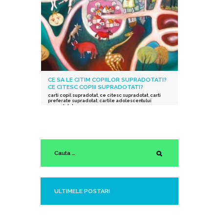
CE SA LE CITIM COPIILOR SUPRADOTATI?
CE CITESC COPIII SUPRADOTATI?
carti copil supradotat
,
ce citesc supradotat
,
carti
preferate supradotat
,
cartile adolescentului
supradotat
ULTIMELE POSTARI