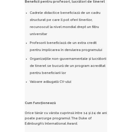
Beneficii pentru profesori, lucrători de tineret
Cadrele didactice beneficiază de un cadru
structurat pe care îl pot oferi tinerilor,
recunoscut la nivel mondial drept un filtru
universitar
Profesorii beneficiază de un extra credit
pentru implicarea în derularea programului
Organizaţiile non-guvernamentale şi lucrătorii
de tineret se bucură de un program acreditat
pentru beneficiarii lor
Valoare adăugată CV-ului
Cum funcționează
Orice tânăr cu vârsta cuprinsă între 14 şi 24 de ani
poate parcurge programul The Duke of
Edinburgh’s International Award.