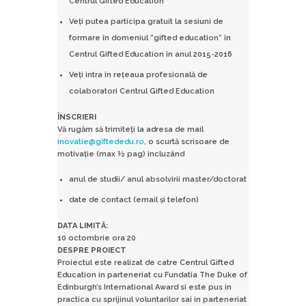
Centrul Gifted Education
Veți putea participa gratuit la sesiuni de
formare în domeniul “gifted education” în
Centrul Gifted Education în anul 2015-2016
Veți intra în rețeaua profesională de
colaboratori Centrul Gifted Education
ÎNSCRIERI
Vă rugăm să trimiteți la adresa de mail
inovatie@giftededu.ro
, o scurtă scrisoare de
motivație (max ½ pag) incluzând
anul de studii/ anul absolvirii master/doctorat
date de contact (email și telefon)
DATA LIMITĂ:
10 octombrie ora 20
DESPRE PROIECT
Proiectul este realizat de catre Centrul Gifted
Education in parteneriat cu Fundatia The Duke of
Edinburgh’s International Award si este pus in
practica cu sprijinul voluntarilor sai in parteneriat