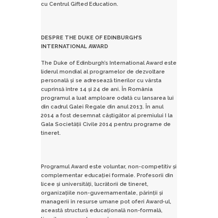
cu Centrul Gifted Education.
DESPRE THE DUKE OF EDINBURGH’S
INTERNATIONAL AWARD
The Duke of Edinburgh’s International Award este
liderul mondial al programelor de dezvoltare
personală și se adresează tinerilor cu vârsta
cuprinsă între 14 și 24 de ani. În România
programul a luat amploare odată cu lansarea lui
din cadrul Galei Regale din anul 2013. În anul
2014 a fost desemnat câștigător al premiului I la
Gala Societății Civile 2014 pentru programe de
tineret.
Programul Award este voluntar, non-competitiv și
complementar educaţiei formale. Profesorii din
licee şi universităţi, lucrătorii de tineret,
organizaţiile non-guvernamentale, părinţii şi
managerii în resurse umane pot oferi Award-ul,
această structură educaţională non-formală,