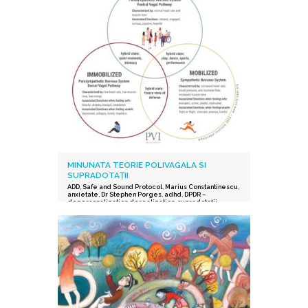
MINUNATA TEORIE POLIVAGALA SI
SUPRADOTAȚII
ADD
,
Safe and Sound Protocol
,
Marius Constantinescu
,
anxietate
,
Dr Stephen Porges
,
adhd
,
DPDR –
depersonalization derealization
,
supradotații.
,
depresie
,
stres post-traumatic
,
istoric traumatic
,
supraexcitabilitate supradotati
,
Protocolul Safe and
Sound
,
procesarea senzorială și auditorie
supradotati
,
Editura Herald
,
teoria polivagala
,
Vindecare in ritmul tau
,
TSA