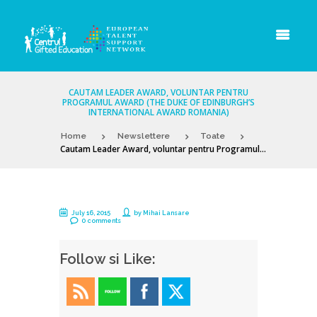
CAUTAM LEADER AWARD, VOLUNTAR PENTRU
PROGRAMUL AWARD (THE DUKE OF EDINBURGH’S
INTERNATIONAL AWARD ROMANIA)
Home
Newslettere
Toate
Cautam Leader Award, voluntar pentru Programul...
July 16, 2015
by
Mihai Lansare
0 comments
Follow si Like: