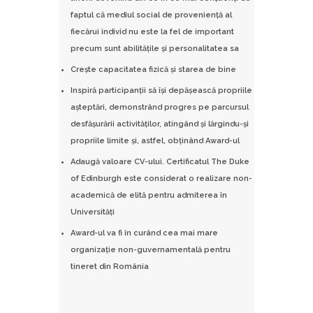
faptul că mediul social de provenienţă al
fiecărui individ nu este la fel de important
precum sunt abilităţile şi personalitatea sa
Creşte capacitatea fizică şi starea de bine
Inspiră participanţii să îşi depăşească propriile
aşteptări, demonstrând progres pe parcursul
desfăşurării activităţilor, atingând şi lărgindu-şi
propriile limite şi, astfel, obţinând Award-ul
Adaugă valoare CV-ului. Certificatul The Duke
of Edinburgh este considerat o realizare non-
academică de elită pentru admiterea în
Universităţi
Award-ul va fi în curând cea mai mare
organizaţie non-guvernamentală pentru
tineret din România