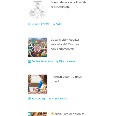
Minunata teorie polivagala
si supradotații
January 27, 2026
by
Andrei
Ce sa le citim copiilor
supradotati? Ce citesc
copiii supradotati?
September 29, 2025
by
Mihai Lansare
Internship pentru tineri
gifted
May 20, 2025
by
Mihai Lansare
Zilele Portilor deschise