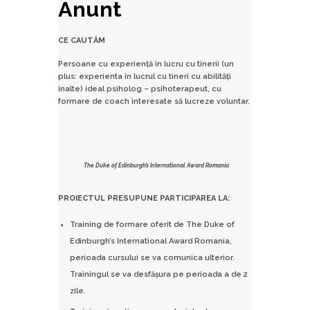
Anunt
CE CAUT
ĂM
Persoane cu experiență în lucru cu tinerii (un
plus: experienta in lucrul cu tineri cu abilități
înalte) ideal psiholog – psihoterapeut, cu
formare de coach interesate să lucreze voluntar.
The Duke of Edinburgh’s International Award Romania
PROIECTUL PRESUPUNE PARTICIPAREA LA:
Training de formare oferit de The Duke of
Edinburgh’s International Award Romania,
perioada cursului se va comunica ulterior.
Trainingul se va desfășura pe perioada a de 2
zile.