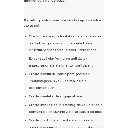
tinerilor cu care lucrează.
Beneficii pentru tinerii cu vârsta cuprinsă între
14-25 ani
Oferă tinerilor oportunitatea de a demonstra
un real progres personal în cadrul unei
structuri recunoscute la nivel internaţional
Evidenţiază clar formarea abilităţilor
antreprenoriale ale tinerilor participanţi
Creşte nivelul de participare şcolară şi
îmbunătăţeşte nivelul de realizare al
performanţelor
Creşte nivelului de angajabilitate
Creşte implicarea în activităţi de voluntariat în
comunitate, incluzând viaţa socială şi politică
Creşte gradul de acceptare a comunităţii,
tinerii devenind din ce în ce mai conştienţi de