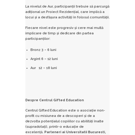
La nivelul de Aur, participanţii trebuie să parcurgă
adiţional un Proiect Rezidenţial, care implică a
locui şi a desfășura activități în folosul comunității.
Fiecare nivel este progresiv și cere mai multă
implicare de timp şi dedicare din partea
participanţilor:
Bronz 3 – 6 luni
Argint 6 – 12 luni
Aur 12 – 18 luni
Despre Centrul Gifted Education
Centrul Gifted Education este o asociaţie non-
profit cu misiunea de a descoperi şi de a
dezvolta potenţialul copiiilor cu abilităţi înalte
(supradotaţi), printr-o educaţie de
excelență.
Parteneri ai Universitatii Bucuresti,