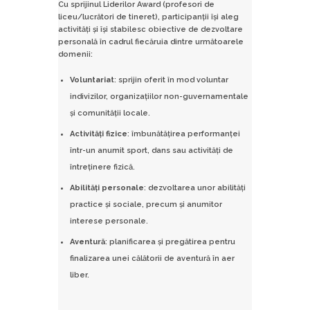
Cu sprijinul Liderilor Award (profesori de
liceu/lucrători de tineret), participanţii îşi aleg
activităţi şi îşi stabilesc obiective de dezvoltare
personală în cadrul fiecăruia dintre următoarele
domenii:
Voluntariat
: sprijin oferit în mod voluntar
indivizilor, organizaţiilor non-guvernamentale
şi comunităţii locale.
Activităţi fizice
: îmbunătăţirea performanţei
într-un anumit sport, dans sau activităţi de
întreţinere fizică.
Abilităţi personale
: dezvoltarea unor abilităţi
practice şi sociale, precum şi anumitor
interese personale.
Aventură
: planificarea şi pregătirea pentru
finalizarea unei călătorii de aventură în aer
liber.