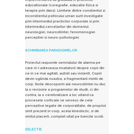
educationale (coregrafie, educatie fizica si
terapie prin dans). Limitele dintre constientul si
inconstientul psihicului uman sunt investigate
prin intermediul practicilor corporale si prin
intermediul cercetarilor din domeniul
neurologiei, neurostiintei, fenomenogiei
perceptiei si neuro-psihologiei.
SCHIMBAREA PARADIGMELOR
Proiectul raspunde semnalului de alarma pe
care ni-l adreseaza invatatorii despre copii din
ce in ce mai agitati, autisti sau violenti. Copiii
devin oglinda noastra, a fragmentarii mintii de
corp. Noile descoperiri ale neurostiintei nu duc
la o revizuire a programelor de studii, ci din
contra, la o cerebralizare a lor, uitand ca
procesele corticale se servesc de cele
perceptive legate de corporalitate, de propriul
simt prezent in corp, acela kinestezic, si de
simtul placerii, complet uitat pe bancile scolii.
SELECTIE