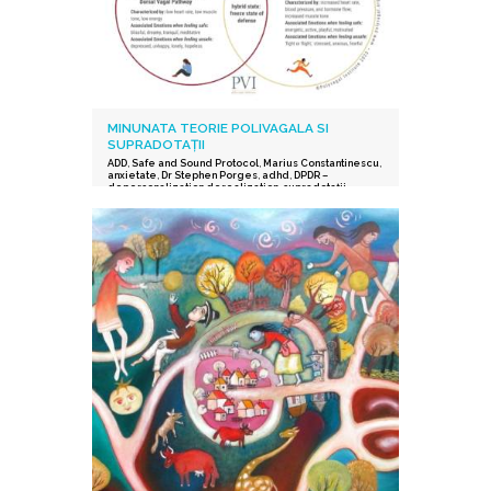
MINUNATA TEORIE POLIVAGALA SI
SUPRADOTAȚII
ADD
,
Safe and Sound Protocol
,
Marius Constantinescu
,
anxietate
,
Dr Stephen Porges
,
adhd
,
DPDR –
depersonalization derealization
,
supradotații.
,
depresie
,
stres post-traumatic
,
istoric traumatic
,
supraexcitabilitate supradotati
,
Protocolul Safe and
Sound
,
procesarea senzorială și auditorie
supradotati
,
Editura Herald
,
teoria polivagala
,
Vindecare in ritmul tau
,
TSA