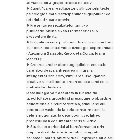
somatica cu 4 grupe diferite de elevi;
❖ Cuantificarea rezultatelor obtinute prin teste
psihologice date participantilor si grupurilor de
referinta din care provin;
❖ Prezentarea rezultatelor printr-o
publicatie(online si/sau format fizic) si o
prezentare finala
❖ Pregatirea unor profesori de dans si de actorie
cu notiuni de anatomie si fiziologie experientiale
( Alexandra Balasoiu, Georgeta Corca, Ioana
Manciu );
❖ Crearea unei metodologii pilot in educatie
care abordeaza antrenarea mintii si a
inteligentei prin corp,stimularea unei gandiri
creative si inteligente organice, plecand de la
metoda Feldenkrais;
Metodologia va fi adaptata in functie de
specificitatea grupului si presupune o abordare
educationala circumferentiala, stimuland arii
cerebrale vaste: de la cele senso-motorii, la
cele emotionale, la cele cognitive. Intreg
procesul va fi documentat scris si video.
❖ Studiul experiential al transformarilor prin
corp, realizat de artistii invitati (coregrafi,
dansatori, actori, artisti vizuali) impreuna cu elevii