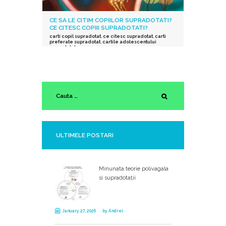
CE SA LE CITIM COPIILOR SUPRADOTATI?
CE CITESC COPIII SUPRADOTATI?
carti copil supradotat
,
ce citesc supradotat
,
carti
preferate supradotat
,
cartile adolescentului
supradotat
ULTIMELE POSTARI
Minunata teorie polivagala
si supradotații
January 27, 2026
by
Andrei