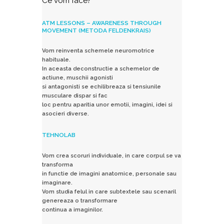
Ce vom face?
ATM LESSONS – AWARENESS THROUGH
MOVEMENT (METODA FELDENKRAIS)
Vom reinventa schemele neuromotrice
habituale.
In aceasta deconstructie a schemelor de
actiune, muschii agonisti
si antagonisti se echilibreaza si tensiunile
musculare dispar si fac
loc pentru aparitia unor emotii, imagini, idei si
asocieri diverse.
TEHNOLAB
Vom crea scoruri individuale, in care corpul se va
transforma
in functie de imagini anatomice, personale sau
imaginare.
Vom studia felul in care subtextele sau scenaril
genereaza o transformare
continua a imaginilor.