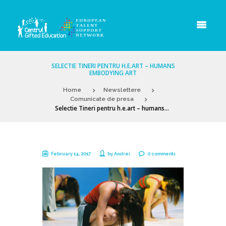
SELECTIE TINERI PENTRU H.E.ART – HUMANS
EMBODYING ART
Home
Newslettere
Comunicate de presa
Selectie Tineri pentru h.e.art – humans...
February 14, 2017
by
Andrei
0 comments