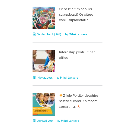
Ce sa le citim copiilor
supradotati? Ce citesc
copiii supradotati?
September 29, 2025
by
Mihai Lansare
Internship pentru tineri
gifted
May 20, 2025
by
Mihai Lansare
Zilele Portilor deschise
sosesc curand. Sa facem
cunostinta!
April 26, 2025
by
Mihai Lansare