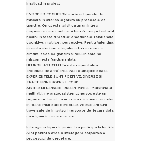
implicati in proiect
EMBODIED COGNITION studiaza tiparele de
miscare in stransa legatura cu procesele de
gandire. Omul este privit ca un un intreg
corpminte care contine si transforma potentialul
nostru in toate directiile: emotionale, relationale,
cognitive, motrice , perceptive. Pentru Valentina,
aceasta studiere a legaturii dintre ceea ce
simtim, ceea ce gandim si felul in care ne
miscam este fundamentala.
NEUROPLASTICITATEA este capacitatea
creierului de a (re)crea trasee sinaptice daca
EXPERIENTELE SUNT POZITIVE, DIVERSE SI
TRAITE PRIN PROPRIUL CORP.
Studiile lui Damasio, Dulcan, Varela , Maturana si
multi altii, ne aratacasistemul nervos este un
organ emotional, ca ar exista o inimaa creierului
in foarte multe arii cerebrale. Aceste arii sunt
traversate de impulsuri nervoase de fiecare data
cand gandim si ne miscam.
Intreaga echipa de proiect va participa la lectiile
ATM pentru a avea o intelegere corporala a
procesului de cercetare.