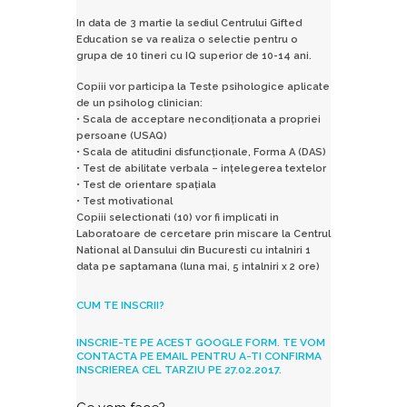
In data de 3 martie la sediul Centrului Gifted
Education se va realiza o selectie pentru o
grupa de 10 tineri cu IQ superior de 10-14 ani.
Copiii vor participa la Teste psihologice aplicate
de un psiholog clinician:
• Scala de acceptare necondiționata a propriei
persoane (USAQ)
• Scala de atitudini disfuncționale, Forma A (DAS)
• Test de abilitate verbala – ințelegerea textelor
• Test de orientare spațiala
• Test motivational
Copiii selectionati (10) vor fi implicati in
Laboratoare de cercetare prin miscare la Centrul
National al Dansului din Bucuresti cu intalniri 1
data pe saptamana (luna mai, 5 intalniri x 2 ore)
CUM TE INSCRII?
INSCRIE-TE PE ACEST GOOGLE FORM.
TE VOM
CONTACTA PE EMAIL PENTRU A-TI CONFIRMA
INSCRIEREA CEL TARZIU PE 27.02.2017.