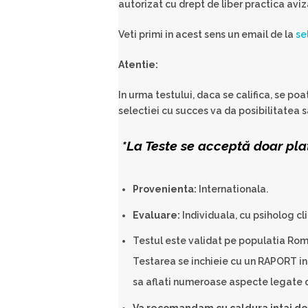
autorizat cu drept de liber practica avi
Veti primi in acest sens un email de la
se
Atentie:
In urma testului, daca se califica, se p
selectiei cu succes va da posibilitatea s
*La Teste se acceptă doar pla
Provenienta:
Internationala.
Evaluare:
Individuala, cu psiholog cl
Testul este validat pe populatia Roma
Testarea se inchieie cu un RAPORT ind
sa aflati numeroase aspecte legate 
Va recomandam cu caldura intai de