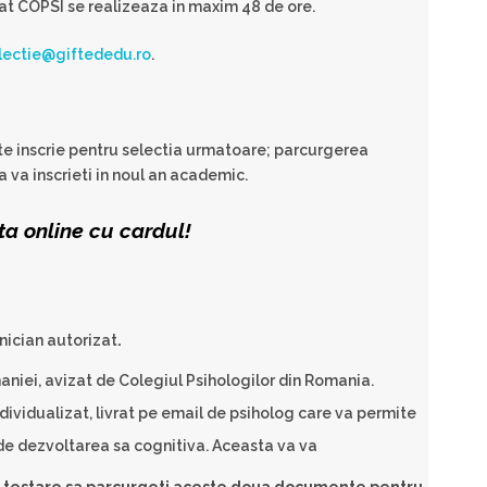
zat COPSI se realizeaza in maxim 48 de ore.
lectie@giftededu.ro
.
oate inscrie pentru selectia urmatoare; parcurgerea
a va inscrieti in noul an academic.
ta online cu cardul!
inician autorizat
.
niei, avizat de Colegiul Psihologilor din Romania.
ividualizat, livrat pe email de psiholog care va permite
de dezvoltarea sa cognitiva. Aceasta va va
 testare sa parcurgeti aceste doua documente pentru