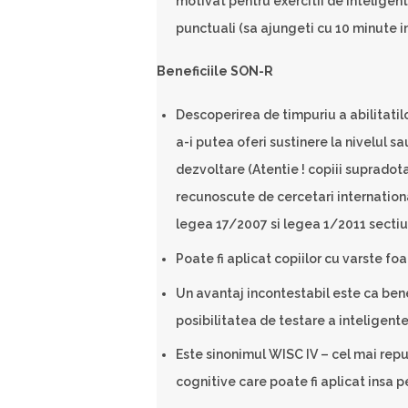
motivat pentru exercitii de inteligent
punctuali (sa ajungeti cu 10 minute
Beneficiile SON-R
Descoperirea de timpuriu a abilitatil
a-i putea oferi sustinere la nivelul sa
dezvoltare (Atentie ! copiii supradot
recunoscute de cercetari internationa
legea 17/2007 si legea 1/2011 secti
Poate fi aplicat copiilor cu varste foar
Un avantaj incontestabil este ca bene
posibilitatea de testare a inteligentei
Este sinonimul WISC IV – cel mai repu
cognitive care poate fi aplicat insa pe