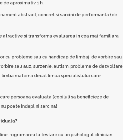
e de aproximativ 1 h.
ionament abstract, concret si sarcini de performanta (de
e atractive si transforma evaluarea in cea mai familiara
lor cu probleme sau cu handicap de limbaj, de vorbire sau
vorbire sau auz, surzenie, autism, probleme de dezvoltare
ta limba materna decat limba specialistului care
 care persoana evaluata (copilul) sa beneficieze de
 nu poate indeplini sarcina!
viduala?
ine. rogramarea la testare cu un psihologul clinician