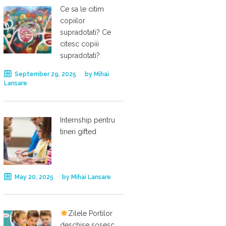
Ce sa le citim
copiilor
supradotati? Ce
citesc copiii
supradotati?
September 29, 2025
by
Mihai
Lansare
Internship pentru
tineri gifted
May 20, 2025
by
Mihai Lansare
Zilele Portilor
deschise sosesc