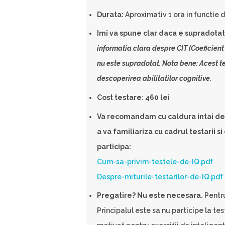
Durata:
Aproximativ 1 ora in functie 
Imi va spune clar daca e supradota
informatia clara despre CIT (Coeficient 
nu este supradotat. Nota bene: Acest tes
descoperirea abilitatilor cognitive.
Cost testare
:
460 lei
Va recomandam cu caldura intai de
a va familiariza cu cadrul testarii s
participa:
Cum-sa-privim-testele-de-IQ.pdf
Despre-miturile-testarilor-de-IQ.pdf
Pregatire? Nu este necesara.
Pentru
Principalul este sa nu participe la te