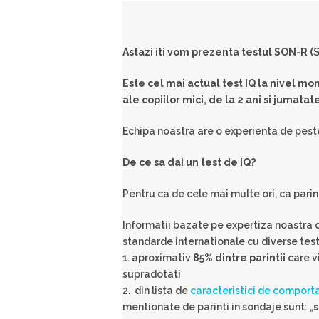
Astazi iti vom prezenta testul SON-R (
S
Este cel mai actual test IQ la nivel mo
ale copiilor mici, de la 2 ani si jumatat
Echipa noastra are o experienta de peste 
De ce sa dai un test de IQ?
Pentru ca de cele mai multe ori, ca parint
Informatii bazate pe expertiza noastra cu
standarde internationale cu diverse test
1. aproximativ
85% dintre parintii
care vi
supradotati
2. din lista de
caracteristici de comport
mentionate de parinti in sondaje sunt: „
s