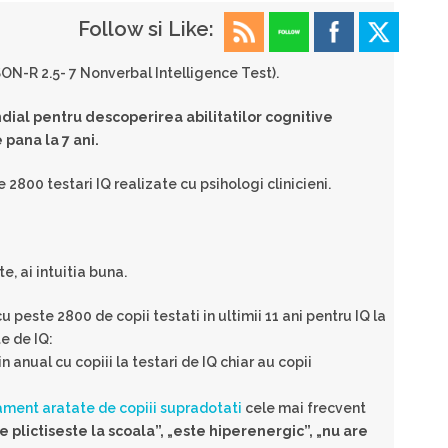
Follow si Like:
ON-R 2.5- 7 Nonverbal Intelligence Test).
ndial pentru descoperirea abilitatilor cognitive
e pana la 7 ani.
2800 testari IQ realizate cu psihologi clinicieni.
e, ai intuitia buna.
 peste 2800 de copii testati in ultimii 11 ani pentru IQ la
e de IQ:
n anual cu copiii la testari de IQ chiar au copii
ament aratate de copiii supradotati
cele mai frecvent
e plictiseste la scoala”, „este hiperenergic”, „nu are