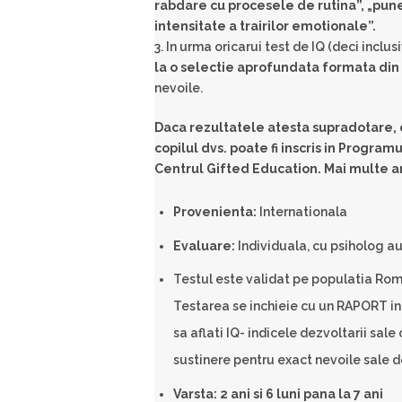
rabdare cu procesele de rutina”, „pune
intensitate a trairilor emotionale”.
3. In urma oricarui test de IQ (deci inclu
la o selectie aprofundata formata din
nevoile.
Daca rezultatele atesta supradotare, 
copilul dvs. poate fi inscris in Program
Centrul Gifted Education. Mai multe a
Provenienta:
Internationala
Evaluare:
Individuala, cu psiholog a
Testul este validat pe populatia Roma
Testarea se inchieie cu un RAPORT ind
sa aflati IQ- indicele dezvoltarii sale
sustinere pentru exact nevoile sale d
Varsta: 2 ani si 6 luni pana la 7 ani