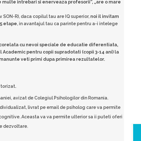
 multe intrebari si enerveaza profesorii”, „are o mare
siv SON-R), daca copilul tau are IQ superior,
noi il invitam
 5 etape
, in avantajul tau ca parinte pentru a-i intelege
corelata cu nevoi speciale de educatie diferentiata,
ul Academic pentru copii supradotati (copii 3-14 ani) la
manunte veti primi dupa primirea rezultatelor.
utorizat
.
niei, avizat de Colegiul Psihologilor din Romania.
ividualizat, livrat pe email de psiholog care va permite
 cognitive. Aceasta va va permite ulterior sa ii puteti oferi
e dezvoltare.