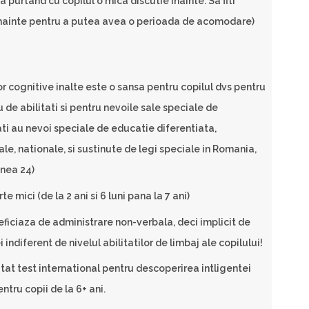
a purtand cu copilul o mica discutie inainte. Sa fiti
 inainte pentru a putea avea o perioada de acomodare)
or cognitive inalte este o sansa pentru copilul dvs pentru
u de abilitati si pentru nevoile sale speciale de
ati au nevoi speciale de educatie diferentiata,
le, nationale, si sustinute de legi speciale in Romania,
unea 24)
te mici (de la 2 ani si 6 luni pana la 7 ani)
ficiaza de administrare non-verbala, deci implicit de
 indiferent de nivelul abilitatilor de limbaj ale copilului!
tat test international pentru descoperirea intligentei
ntru copii de la 6+ ani.