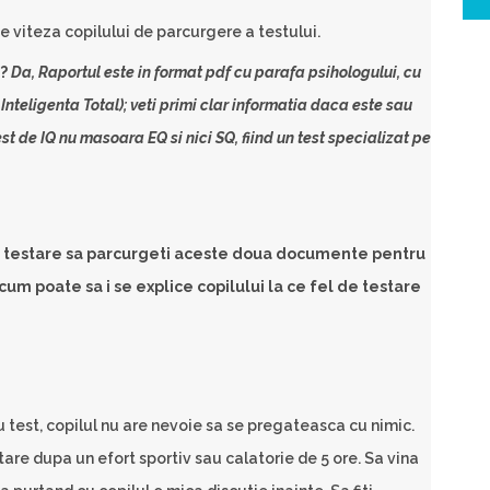
de viteza copilului de parcurgere a testului.
t?
Da, Raportul este in format pdf cu parafa psihologului, cu
Inteligenta Total); veti primi clar informatia daca este sau
t de IQ nu masoara EQ si nici SQ, fiind un test specializat pe
 testare sa parcurgeti aceste doua documente pentru
i cum poate sa i se explice copilului la ce fel de testare
 test, copilul nu are nevoie sa se pregateasca cu nimic.
stare dupa un efort sportiv sau calatorie de 5 ore. Sa vina