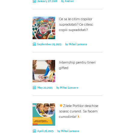
January 27, 2026
by
Andrei
Ce sa le citim copiilor
supradotati? Ce citesc
copiii supradotati?
September 29, 2025
by
Mihai Lansare
Internship pentru tineri
gifted
May 20, 2025
by
Mihai Lansare
Zilele Portilor deschise
sosesc curand. Sa facem
cunostinta!
April 26, 2025
by
Mihai Lansare