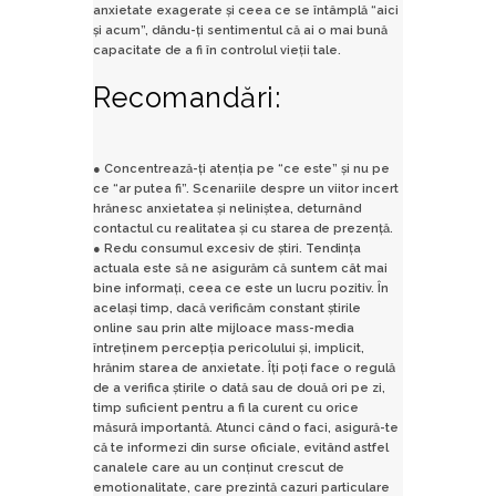
anxietate exagerate și ceea ce se întâmplă “aici
și acum”, dându-ți sentimentul că ai o mai bună
capacitate de a fi în controlul vieții tale.
Recomandări:
● Concentrează-ți atenția pe “ce este” și nu pe
ce “ar putea fi”. Scenariile despre un viitor incert
hrănesc anxietatea și neliniștea, deturnând
contactul cu realitatea și cu starea de prezență.
● Redu consumul excesiv de știri. Tendința
actuala este să ne asigurăm că suntem cât mai
bine informați, ceea ce este un lucru pozitiv. În
același timp, dacă verificăm constant știrile
online sau prin alte mijloace mass-media
întreținem percepția pericolului și, implicit,
hrănim starea de anxietate. Îți poți face o regulă
de a verifica știrile o dată sau de două ori pe zi,
timp suficient pentru a fi la curent cu orice
măsură importantă. Atunci când o faci, asigură-te
că te informezi din surse oficiale, evitând astfel
canalele care au un conținut crescut de
emotionalitate, care prezintă cazuri particulare