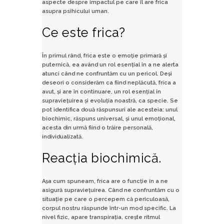
aspecte despre impactul pe care îl are frica
asupra psihicului uman.
Ce este frica?
În primul rând, frica este o emoție primară și
puternică, ea având un rol esențial în a ne alerta
atunci când ne confruntăm cu un pericol. Deși
deseori o considerăm ca fiind neplăcută, frica a
avut, și are în continuare, un rol esențial în
supraviețuirea și evoluția noastră, ca specie. Se
pot identifica două răspunsuri ale acesteia: unul
biochimic, răspuns universal, și unul emoțional,
acesta din urmă fiind o trăire personală,
individualizată.
Reacția biochimică.
Așa cum spuneam, frica are o funcție în a ne
asigură supraviețuirea. Când ne confruntăm cu o
situație pe care o percepem că periculoasă,
corpul nostru răspunde într-un mod specific. La
nivel fizic, apare transpirația, crește ritmul