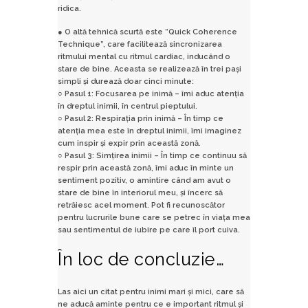
ridica.
● O altă tehnică scurtă este “Quick Coherence
Technique”, care facilitează sincronizarea
ritmului mental cu ritmul cardiac, inducând o
stare de bine. Aceasta se realizează în trei pași
simpli și durează doar cinci minute:
○ Pasul 1: Focusarea pe inimă – îmi aduc atenția
în dreptul inimii, în centrul pieptului.
○ Pasul 2: Respirația prin inimă – În timp ce
atenția mea este în dreptul inimii, îmi imaginez
cum inspir și expir prin această zonă.
○ Pasul 3: Simțirea inimii – În timp ce continuu să
respir prin această zonă, îmi aduc în minte un
sentiment pozitiv, o amintire când am avut o
stare de bine în interiorul meu, și încerc să
retrăiesc acel moment. Pot fi recunoscător
pentru lucrurile bune care se petrec în viața mea
sau sentimentul de iubire pe care îl port cuiva.
În loc de concluzie…
Las aici un citat pentru inimi mari și mici, care să
ne aducă aminte pentru ce e important ritmul și