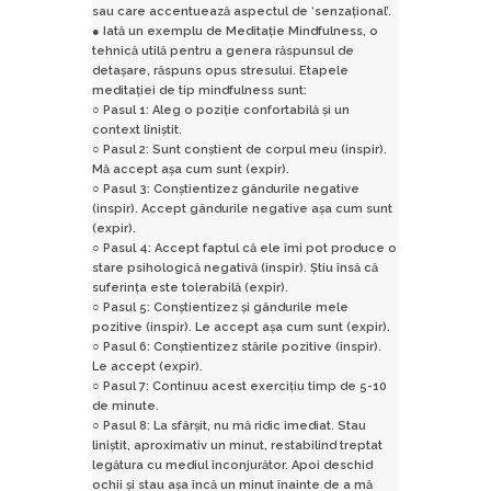
sau care accentuează aspectul de ‘senzațional’.
● Iată un exemplu de Meditație Mindfulness, o
tehnică utilă pentru a genera răspunsul de
detașare, răspuns opus stresului. Etapele
meditaţiei de tip mindfulness sunt:
○ Pasul 1: Aleg o poziție confortabilă și un
context liniștit.
○ Pasul 2: Sunt conştient de corpul meu (inspir).
Mă accept așa cum sunt (expir).
○ Pasul 3: Conştientizez gândurile negative
(inspir). Accept gândurile negative așa cum sunt
(expir).
○ Pasul 4: Accept faptul că ele îmi pot produce o
stare psihologică negativă (inspir). Ştiu însă că
suferinţa este tolerabilă (expir).
○ Pasul 5: Conştientizez şi gândurile mele
pozitive (inspir). Le accept așa cum sunt (expir).
○ Pasul 6: Conştientizez stările pozitive (inspir).
Le accept (expir).
○ Pasul 7: Continuu acest exerciţiu timp de 5-10
de minute.
○ Pasul 8: La sfârşit, nu mă ridic imediat. Stau
liniştit, aproximativ un minut, restabilind treptat
legătura cu mediul înconjurător. Apoi deschid
ochii şi stau aşa încă un minut înainte de a mă