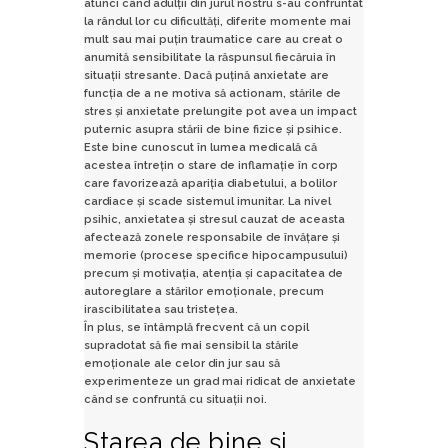
atunci când adulții din jurul nostru s-au confruntat
la rândul lor cu dificultăți, diferite momente mai
mult sau mai puțin traumatice care au creat o
anumită sensibilitate la răspunsul fiecăruia în
situații stresante. Dacă puțină anxietate are
funcția de a ne motiva să actionam, stările de
stres și anxietate prelungite pot avea un impact
puternic asupra stării de bine fizice și psihice.
Este bine cunoscut în lumea medicală că
acestea întrețin o stare de inflamație în corp
care favorizează apariția diabetului, a bolilor
cardiace și scade sistemul imunitar. La nivel
psihic, anxietatea și stresul cauzat de aceasta
afectează zonele responsabile de învățare și
memorie (procese specifice hipocampusului)
precum și motivația, atenția și capacitatea de
autoreglare a stărilor emoționale, precum
irascibilitatea sau tristețea.
În plus, se întâmplă frecvent că un copil
supradotat să fie mai sensibil la stările
emoționale ale celor din jur sau să
experimenteze un grad mai ridicat de anxietate
când se confruntă cu situații noi.
Starea de bine și