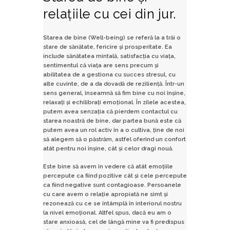
relațiile cu cei din jur.
Starea de bine (Well-being) se referă la a trăi o
stare de sănătate, fericire și prosperitate. Ea
include sănătatea mintală, satisfacția cu viața,
sentimentul că viața are sens precum și
abilitatea de a gestiona cu succes stresul, cu
alte cuvinte, de a da dovadă de reziliență. Într-un
sens general, înseamnă să fim bine cu noi înșine,
relaxați și echilibrați emoțional. În zilele acestea,
putem avea senzația că pierdem contactul cu
starea noastră de bine, dar partea bună este că
putem avea un rol activ în a o cultiva, ține de noi
să alegem să o păstrăm, astfel oferind un confort
atât pentru noi înșine, cât și celor dragi nouă.
Este bine să avem în vedere că atât emoțiile
percepute ca fiind pozitive cât și cele percepute
ca fiind negative sunt contagioase. Persoanele
cu care avem o relație apropiată ne simt și
rezonează cu ce se întâmplă în interiorul nostru
la nivel emoțional. Altfel spus, dacă eu am o
stare anxioasă, cel de lângă mine va fi predispus