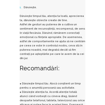
Dăruiește.
Dăruiește timpul tău, atenția ta toată, aprecierea
ta, dăruiește obiecte create de tine.
Astfel de gesturi au puterea de a cultiva un
sentiment de recunoștință, recompensă, de sens
în viață fiecăruia. Dăruind, rămânem conectați
emoțional cu ființele apropiate. De asemenea,
astfel de comportamente ne ajuta să ne centrăm
pe ceea ce este în controlul nostru, ceva stă în
puterea noastră, mai degrabă decât să fim
centrați pe așteptările pe care le avem de la cei
din jur.
Recomandări:
● Dăruiește timpul tău. Alocă conștient un timp
pentru o anumită persoană sau activitate.
● Dăruiește atenția ta. Acordă atenție totală
atunci când vorbești cu cineva drag, lăsând
deoparte telefonul, tableta, televizorul sau orice
altceva ai putea face în același timp. Exersează