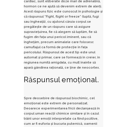
cardiac, sunt eliberate doze mari de adrenalină,
hormon ce ne ajută să devenim extrem de alerți.
Acest răspuns fizic este cunoscut în psihologie și
că răspunsul “Fight, flight or freeze” (luptă, fugi
sau îngheață), cu ajutorul căruia corpul se
pregătește de un răspuns care să asigure
supraviețuirea, fie că alegem să luptăm, fie să
fugim din fața unui pericol iminent, sau că
înghețăm, precum animalele care folosesc
camuflajul ca formă de protecție în fața
pericolului. Răspunsul de acest tip este unul
automat și primar, care se formează în creier, în
regiunea numită amigdala, cu mult înainte să
apară gândirea rațională, ce ține de neocortex.
Răspunsul emoțional.
Spre deosebire de răspunsul biochimic, cel
emoțional este extrem de personalizat.
Deoarece experimentarea fricii declanșează în
corpul uman reacții chimice similare și în cazul
trăirii unor emoții interpretate ca fiind pozitive,
cum ar fi euforia și bucuria puternică, oamenii