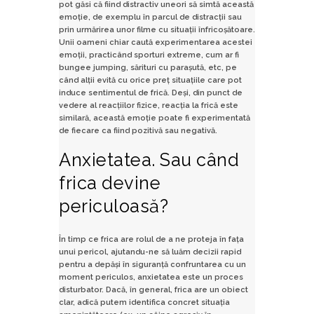
pot găsi că fiind distractiv uneori să simtă această
emoție, de exemplu în parcul de distracții sau
prin urmărirea unor filme cu situații înfricoșătoare.
Unii oameni chiar caută experimentarea acestei
emoții, practicând sporturi extreme, cum ar fi
bungee jumping, sărituri cu parașută, etc, pe
când alții evită cu orice preț situațiile care pot
induce sentimentul de frică. Deși, din punct de
vedere al reacțiilor fizice, reacția la frică este
similară, această emoție poate fi experimentată
de fiecare ca fiind pozitivă sau negativă.
Anxietatea. Sau când
frica devine
periculoasă?
În timp ce frica are rolul de a ne proteja în fața
unui pericol, ajutandu-ne să luăm decizii rapid
pentru a depăși în siguranță confruntarea cu un
moment periculos, anxietatea este un proces
disturbator. Dacă, în general, frica are un obiect
clar, adică putem identifica concret situația