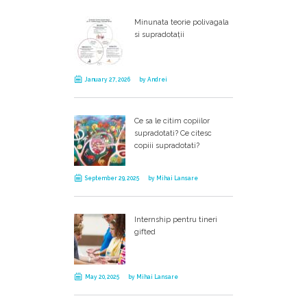
Minunata teorie polivagala
si supradotații
January 27, 2026
by
Andrei
Ce sa le citim copiilor
supradotati? Ce citesc
copiii supradotati?
September 29, 2025
by
Mihai Lansare
Internship pentru tineri
gifted
May 20, 2025
by
Mihai Lansare