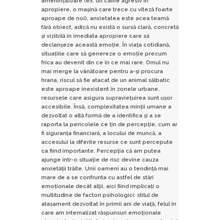
amenințătoare (ex. un câine agresiv în
apropiere, o mașină care trece cu viteză foarte
aproape de noi), anxietatea este acea teamă
fără obiect, adică nu există o sursă clară, concretă
și vizibilă în imediata apropiere care să
declanșeze această emoție. În viața cotidiană,
situațiile care să genereze o emoție precum
frica au devenit din ce în ce mai rare. Omul nu
mai merge la vânătoare pentru a-și procura
hrana, riscul să fie atacat de un animal sălbatic
este aproape inexistent în zonele urbane,
resursele care asigura supraviețuirea sunt ușor
accesibile. Însă, complexitatea minții umane a
dezvoltat o altă formă de a identifica și a se
raporta la pericolele ce țin de percepție, cum ar
fi siguranța financiară, a locului de muncă, a
accesului la diferite resurse ce sunt percepute
ca fiind importante. Percepția că am putea
ajunge într-o situație de risc devine cauza
anxietății trăite. Unii oameni au o tendință mai
mare de a se confrunta cu astfel de stări
emoționale decât alții, aici fiind implicați o
multitudine de factori psihologici: stilul de
atașament dezvoltat în primii ani de viață, felul în
care am internalizat răspunsuri emoționale