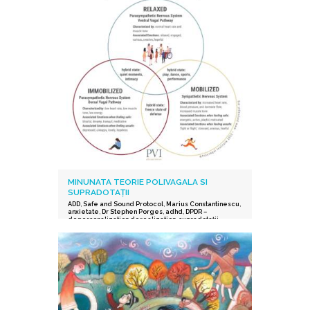
MINUNATA TEORIE POLIVAGALA SI
SUPRADOTAȚII
ADD
,
Safe and Sound Protocol
,
Marius Constantinescu
,
anxietate
,
Dr Stephen Porges
,
adhd
,
DPDR –
depersonalization derealization
,
supradotații.
,
depresie
,
stres post-traumatic
,
istoric traumatic
,
supraexcitabilitate supradotati
,
Protocolul Safe and
Sound
,
procesarea senzorială și auditorie
supradotati
,
Editura Herald
,
teoria polivagala
,
Vindecare in ritmul tau
,
TSA