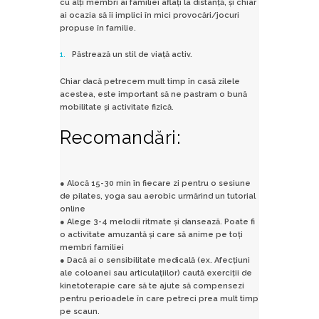
cu alți membri ai familiei aflați la distanță, și chiar
ai ocazia să îi implici în mici provocări/jocuri
propuse în familie.
Păstrează un stil de viață activ.
Chiar dacă petrecem mult timp în casă zilele
acestea, este important să ne pastram o bună
mobilitate și activitate fizică.
Recomandări:
● Alocă 15-30 min în fiecare zi pentru o sesiune
de pilates, yoga sau aerobic urmărind un tutorial
online
● Alege 3-4 melodii ritmate și dansează. Poate fi
o activitate amuzantă și care să anime pe toți
membri familiei
● Dacă ai o sensibilitate medicală (ex. Afecțiuni
ale coloanei sau articulațiilor) caută exerciții de
kinetoterapie care să te ajute să compensezi
pentru perioadele în care petreci prea mult timp
pe scaun.