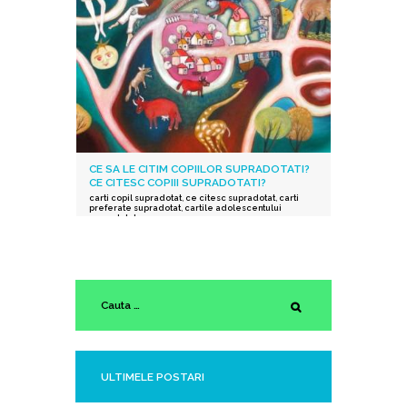
CE SA LE CITIM COPIILOR SUPRADOTATI?
CE CITESC COPIII SUPRADOTATI?
carti copil supradotat
,
ce citesc supradotat
,
carti
preferate supradotat
,
cartile adolescentului
supradotat
ULTIMELE POSTARI