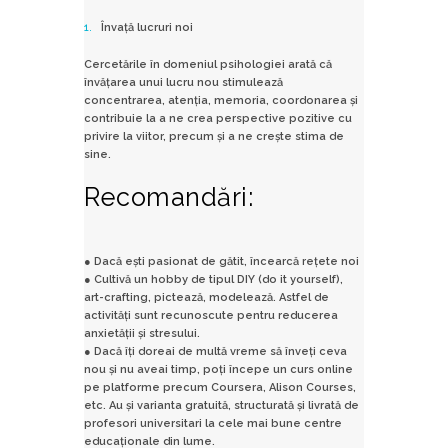
Învață lucruri noi
Cercetările în domeniul psihologiei arată că
învățarea unui lucru nou stimulează
concentrarea, atenția, memoria, coordonarea și
contribuie la a ne crea perspective pozitive cu
privire la viitor, precum și a ne crește stima de
sine.
Recomandări:
● Dacă ești pasionat de gătit, încearcă rețete noi
● Cultivă un hobby de tipul DIY (do it yourself),
art-crafting, pictează, modelează. Astfel de
activități sunt recunoscute pentru reducerea
anxietății și stresului.
● Dacă îți doreai de multă vreme să înveți ceva
nou și nu aveai timp, poți începe un curs online
pe platforme precum Coursera, Alison Courses,
etc. Au și varianta gratuită, structurată și livrată de
profesori universitari la cele mai bune centre
educaționale din lume.