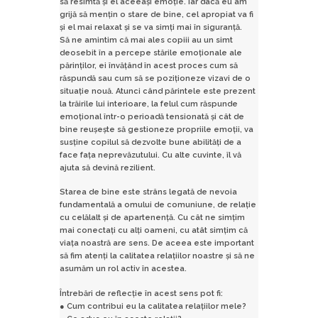
să resimtă și el aceeași emoție. Iar dacă eu am
grijă să mențin o stare de bine, cel apropiat va fi
și el mai relaxat și se va simți mai în siguranță.
Să ne amintim că mai ales copiii au un simt
deosebit în a percepe stările emoționale ale
părinților, ei învățând în acest proces cum să
răspundă sau cum să se poziționeze vizavi de o
situație nouă. Atunci când părintele este prezent
la trăirile lui interioare, la felul cum răspunde
emoțional într-o perioadă tensionată și cât de
bine reușește să gestioneze propriile emoții, va
susține copilul să dezvolte bune abilități de a
face fața neprevăzutului. Cu alte cuvinte, îl vă
ajuta să devină rezilient.
Starea de bine este strâns legată de nevoia
fundamentală a omului de comuniune, de relație
cu celălalt și de apartenență. Cu cât ne simțim
mai conectați cu alți oameni, cu atât simțim că
viața noastră are sens. De aceea este important
să fim atenți la calitatea relațiilor noastre și să ne
asumăm un rol activ în acestea.
Întrebări de reflecție în acest sens pot fi:
● Cum contribui eu la calitatea relațiilor mele?