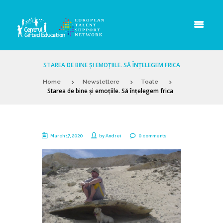
STAREA DE BINE ȘI EMOȚIILE. SĂ ÎNȚELEGEM FRICA
Home
Newslettere
Toate
Starea de bine și emoțiile. Să înțelegem frica
March 17, 2020
by
Andrei
0 comments