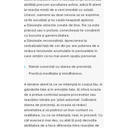
abilități precum ascultarea activă, adică fii atent
la reacția minții de a veni imediat cu soluții.
Uneori, oamenii au doar nevoia să se exprime,
să fie ascultați și nu caută neapărat ajutorul.
● Dăruiește obiecte create de tine. Fie că este
prânzul sau o pictură, conectează-te conștient
cu bucuria și generozitatea.
● Dăruiește recunoștință. Aprecierea ta
verbalizată față de cei din jur, are puterea de a
reduce tensiunile acumulate în perioadele în
care simțim că nu mai avem spațiu personal.
Rămâi conectat cu starea de prezență.
Practică meditația și mindfulness.
A rămâne atent la ce se întâmplă în corpul tău, în
gândurile tale și în emoțiile tale, îți oferă ocazia
de a prelua controlul asupra proceselor sau
reacțiilor intrate pe ‘pilot automat’. Cultivând
starea de prezență, ai ocazia să reduci
anxietatea și să păstrezi un bun contact cu
realitatea, cu ce se întâmplă, real, în prezent. Cu
cât exersezi mai des, cu atât îți poți dezvolta
abilitatea de a face diferența între reacțiile de