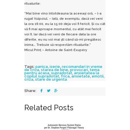
ritualurile:
“Mai bine vino întotdeauna la aceeași oră, – l-a
rugat Vulpoiul. – Iată, de exemplu, dacă vei veni
la ora 16:00, eu la 15:00 deja voi fi fericit. Și cu cât
vă fi mai aproape momentul, cu atât mai fericit
voi fi. Iar dacă vei veni de fiecare data la ore
diferite, eu nu voi mai ști când să-mi pregătesc
inima… Trebuie să respectăm ritualurile.”
Micul Prinț – Antoine de Saint-Exupéry
Tags:
panica
,
iserie
,
recomandari in vreme
de criza
,
starea de bine
,
provocari
,
tema
pentru acasa
,
supradotat
,
anxietatea la
copilul supradotat
,
frica
,
anxietate
,
emotii
,
criza
,
stare de urgenta
Share:
Related Posts