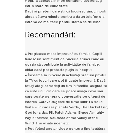
vieții, fă acestea în mod conștient, deliberat și
într-o stare de curiozitate.
Dacă ai prieteni care știi că locuiesc singuri, poți
aloca câteva minute pentru a da un telefon și a
întreba ce mai face pentru starea sa de bine.
Recomandări:
● Pregătește masa împreună cu familia. Copiii
trăiesc un sentiment de bucurie atunci când au
ocazia să contribuie la activitățile de familie,
chiar dacă pot protesta puțin la început.
● Încearcă să înlocuiești activități precum privitul
la TV cu jocuri care pot fi jucate împreună. Dacă
totuși alegi sa vedeți un film în familie, asigură-te
că este unul din care se poate învăța ceva sau
care poate genera o conversație pe o temă de
interes. Câteva sugestii de filme sunt: La Belle
Verte – Frumoasa planeta Verde, The Bucket List,
God for a day, PK, Patch Adams, Bruce Almighty,
Pay it Forward, Nausicaä of the Valley of the
Wind, The whale rider, etc
● Poți folosi apeluri video pentru a ține legătura