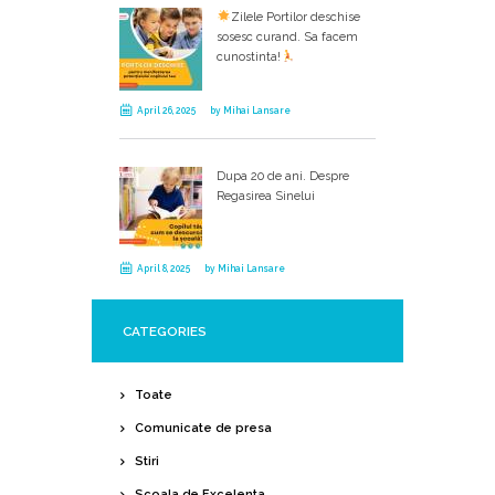
Zilele Portilor deschise
sosesc curand. Sa facem
cunostinta!
April 26, 2025
by
Mihai Lansare
Dupa 20 de ani. Despre
Regasirea Sinelui
April 8, 2025
by
Mihai Lansare
CATEGORIES
Toate
Comunicate de presa
Stiri
Scoala de Excelenta