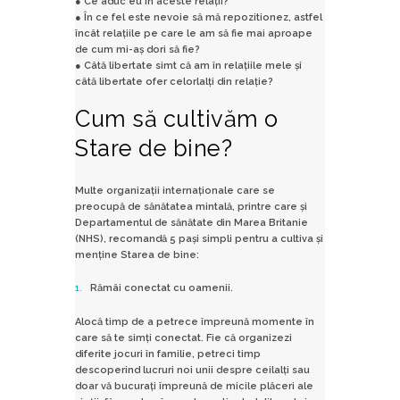
● Ce aduc eu în aceste relații?
● În ce fel este nevoie să mă repozitionez, astfel
încât relațiile pe care le am să fie mai aproape
de cum mi-aș dori să fie?
● Câtă libertate simt că am în relațiile mele și
câtă libertate ofer celorlalți din relație?
Cum să cultivăm o
Stare de bine?
Multe organizații internaționale care se
preocupă de sănătatea mintală, printre care și
Departamentul de sănătate din Marea Britanie
(NHS), recomandă 5 pași simpli pentru a cultiva și
menține Starea de bine:
Rămâi conectat cu oamenii.
Alocă timp de a petrece împreună momente în
care să te simți conectat. Fie că organizezi
diferite jocuri în familie, petreci timp
descoperind lucruri noi unii despre ceilalți sau
doar vă bucurați împreună de micile plăceri ale