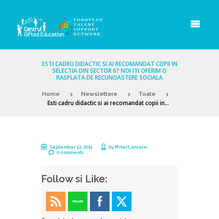
ESTI CADRU DIDACTIC SI AI RECOMANDAT COPII IN
SELECTIA DIN SECTOR 6? NOI ITI OFERIM O
RASPLATA DE RECUNOASTERE SOCIALA
Home
Newslettere
Toate
Esti cadru didactic si ai recomandat copii in...
September 12, 2011
by
Mihai Lansare
0 comments
Follow si Like: