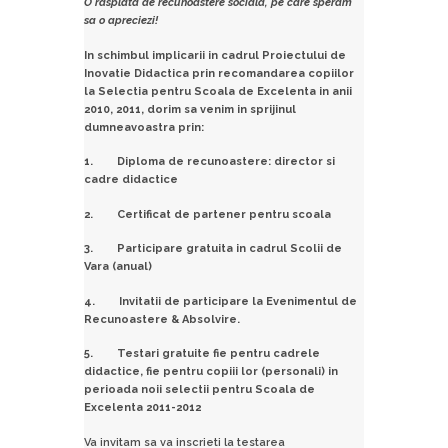
O rasplata de recunoastere sociala, pe care speram
sa o apreciezi!
In schimbul implicarii in cadrul Proiectului de
Inovatie Didactica prin recomandarea copiilor
la Selectia pentru Scoala de Excelenta in anii
2010, 2011, dorim sa venim in sprijinul
dumneavoastra prin:
1. Diploma de recunoastere: director si
cadre didactice
2. Certificat de partener pentru scoala
3. Participare gratuita in cadrul Scolii de
Vara (anual)
4. Invitatii de participare la Evenimentul de
Recunoastere & Absolvire.
5. Testari gratuite fie pentru cadrele
didactice, fie pentru copiii lor (personali) in
perioada noii selectii pentru Scoala de
Excelenta 2011-2012
Va invitam sa va inscrieti la testarea