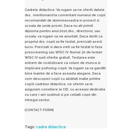
Cadrele didactice: Va rugam sa ne oferiti datele
dvs. mentionand la comentarii numarul de copii
recomandati de dumneavoastra in proiect si
scoala de unde provin. Daca nu ati primit
diploma pentru anul 2010,dvs., directorul, sau
scoala, va rugam sa ne anuntati. Daca doriti ca
propriul dvs. copil sa fie testat, precizati acest
lucru. Precizati si daca vreti sa fie testat in faza
prescreening sau WISC IV. Numai 30 de testari
WISC IV sunt oferite gratuit. Testarea este
extrem de costisitoare ca volum de munca si
implicare psiholog-copil. Va rugam sa va ganditi
bine inainte de a face aceasta alegere. Daca
vom descoperi copii cu abilitati inalte printre
copiii cadrelor didactice, ne oferim sa le
asiguram consiliere la CID, cu aceeasi dedicatie
cu care i-am sustinut si pe ceilalti copii din
intregul sector.
[CONTACT-FORM]
Tags:
cadre didactice