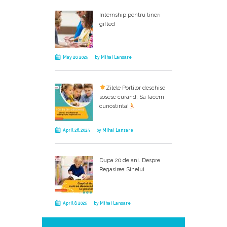
Internship pentru tineri
gifted
May 20, 2025
by
Mihai Lansare
Zilele Portilor deschise
sosesc curand. Sa facem
cunostinta!
April 26, 2025
by
Mihai Lansare
Dupa 20 de ani. Despre
Regasirea Sinelui
April 8, 2025
by
Mihai Lansare