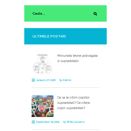
ULTIMELE POSTARI
Minunata teorie polivagala
si supradotații
January 27, 2026
by
Andrei
Ce sa le citim copiilor
supradotati? Ce citesc
copiii supradotati?
September 29, 2025
by
Mihai Lansare