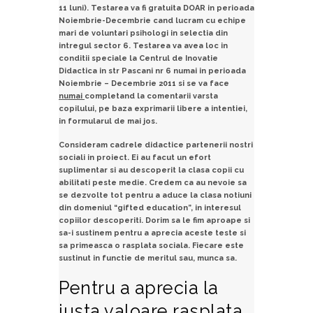
11 luni). Testarea va fi gratuita DOAR in perioada
Noiembrie-Decembrie cand lucram cu echipe
mari de voluntari psihologi in selectia din
intregul sector 6. Testarea va avea loc in
conditii speciale la Centrul de Inovatie
Didactica in str Pascani nr 6 numai in perioada
Noiembrie – Decembrie 2011 si se va face
numai
completand la comentarii varsta
copilului, pe baza exprimarii libere a intentiei,
in formularul de mai jos.
Consideram cadrele didactice partenerii nostri
sociali in proiect. Ei au facut un
efort
suplimentar si au descoperit la clasa copii cu
abilitati peste medie. Credem ca au nevoie sa
se dezvolte tot pentru a aduce la clasa notiuni
din domeniul “gifted education”, in interesul
copiilor descoperiti. Dorim sa le fim aproape si
sa-i sustinem pentru a aprecia aceste teste si
sa primeasca o rasplata sociala. Fiecare este
sustinut in functie de meritul sau, munca sa.
Pentru a aprecia la
justa valoare rasplata