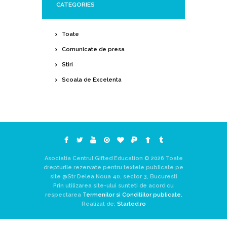
CATEGORIES
Toate
Comunicate de presa
Stiri
Scoala de Excelenta
Asociatia Centrul Gifted Education © 2026 Toate
drepturile rezervate pentru textele publicate pe
site @Str Delea Noua 40, sector 3, Bucuresti
Prin utilizarea site-ului sunteti de acord cu
respectarea
Termenilor si Conditiilor publicate.
Realizat de:
Started.ro