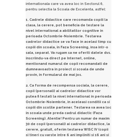
internationala care va avea loc in Sectorul 6,
pentru selectia la Scoala de Excelenta, astfel:
1.
Cadrele didactice care recomanda copiii la
clasa, la cerere, pot beneficia de testare la
nivel international a abilitatilor cognitive in
perioada Octombrie-Noiembrie. Testarea
cadrelor didactice se va face in acelasi timp cu
copiii din scoala, in Faza Screening, insa intr-o
sala, separat. Va rugam sa ne oferiti datele dvs.
inscriindu-va direct pe Internet, online,
mentionand numarul de copii recomandati de
dumneavoastra in proiect si scoala de unde
provin, in formularul de mai jos.
2.
Ca forma de recompensa sociala, la cerere,
copii (personali) ai cadrelor didactice vor
putea fi testati la nivel international in perioada
Octombrie-Noiembrie, in aceleasi conditii ca si
copiii din scolile partener. Testarea va avea loc
in scoala unde preda cadrul didactic (
Faza
Screening
). Atentie! Pentru un numar de maxim
30 de copii
(personali) ai cadrelor didactice, la
cerere, gratuit, oferim testarea WISC IV (copii
si tineri cu varste intre 6 ani impliniti si 16 ani si