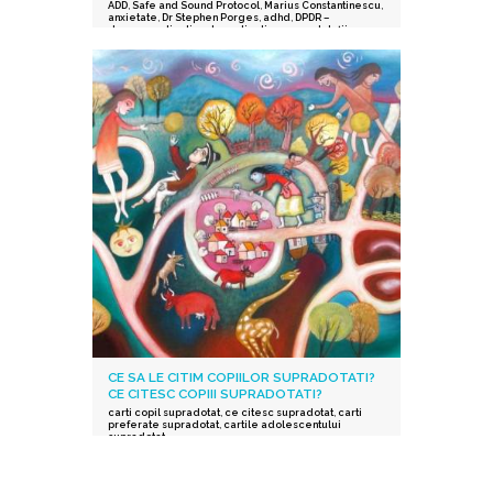
ADD
,
Safe and Sound Protocol
,
Marius Constantinescu
,
anxietate
,
Dr Stephen Porges
,
adhd
,
DPDR –
depersonalization derealization
,
supradotații.
,
depresie
,
stres post-traumatic
,
istoric traumatic
,
supraexcitabilitate supradotati
,
Protocolul Safe and
Sound
,
procesarea senzorială și auditorie
supradotati
,
Editura Herald
,
teoria polivagala
,
Vindecare in ritmul tau
,
TSA
CE SA LE CITIM COPIILOR SUPRADOTATI?
CE CITESC COPIII SUPRADOTATI?
carti copil supradotat
,
ce citesc supradotat
,
carti
preferate supradotat
,
cartile adolescentului
supradotat