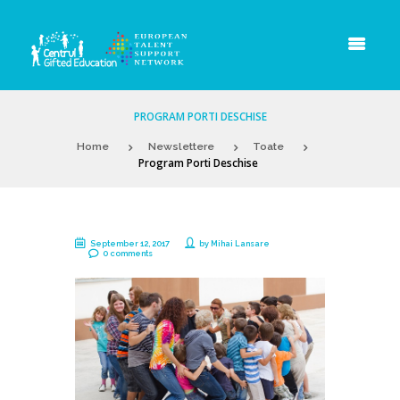
PROGRAM PORTI DESCHISE
Home
Newslettere
Toate
Program Porti Deschise
September 12, 2017
by
Mihai Lansare
0 comments