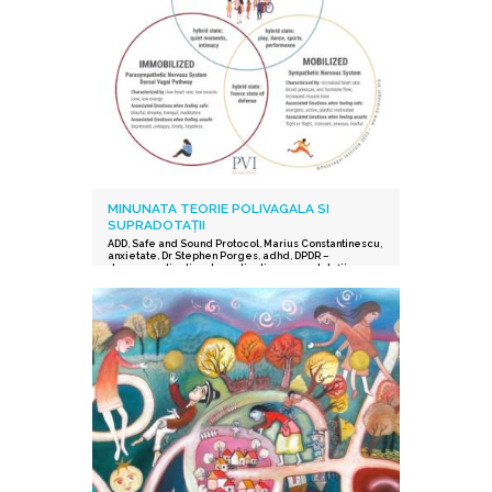
MINUNATA TEORIE POLIVAGALA SI
SUPRADOTAȚII
ADD
,
Safe and Sound Protocol
,
Marius Constantinescu
,
anxietate
,
Dr Stephen Porges
,
adhd
,
DPDR –
depersonalization derealization
,
supradotații.
,
depresie
,
stres post-traumatic
,
istoric traumatic
,
supraexcitabilitate supradotati
,
Protocolul Safe and
Sound
,
procesarea senzorială și auditorie
supradotati
,
Editura Herald
,
teoria polivagala
,
Vindecare in ritmul tau
,
TSA