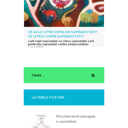
CE SA LE CITIM COPIILOR SUPRADOTATI?
CE CITESC COPIII SUPRADOTATI?
carti copil supradotat
,
ce citesc supradotat
,
carti
preferate supradotat
,
cartile adolescentului
supradotat
ULTIMELE POSTARI
Minunata teorie polivagala
si supradotații