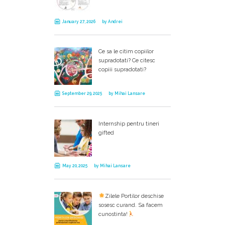
January 27, 2026
by
Andrei
Ce sa le citim copiilor
supradotati? Ce citesc
copiii supradotati?
September 29, 2025
by
Mihai Lansare
Internship pentru tineri
gifted
May 20, 2025
by
Mihai Lansare
Zilele Portilor deschise
sosesc curand. Sa facem
cunostinta!