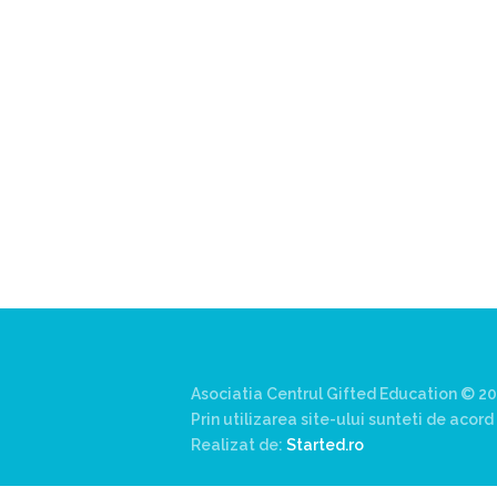
Porges
,
adhd
,
DPDR –depersonalizati
derealization
,
supradotații.
,
depresie
,
stres post-traumatic
,
istoric traumati
supraexcitabilitate supradotati
,
Protocolul Safe and Sound
,
procesar
senzorială și auditorie supradotati
,
Editura Herald
,
teoria polivagala
,
Vindecare in ritmul tau
,
TSA
Asociatia Centrul Gifted Education © 20
Prin utilizarea site-ului sunteti de aco
Realizat de:
Started.ro