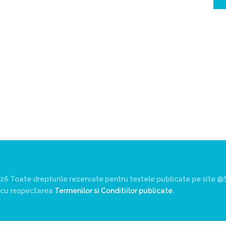
on
supradotat
,
carti preferate supradotat
,
cartile adolescentului supradotat
c
,
ea
26 Toate drepturile rezervate pentru textele publicate pe site @S
rd cu respectarea
Termenilor si Conditiilor publicate.