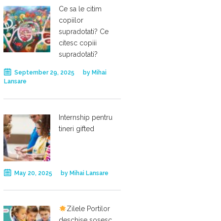
Ce sa le citim
copiilor
supradotati? Ce
citesc copiii
supradotati?
September 29, 2025
by
Mihai
Lansare
Internship pentru
tineri gifted
May 20, 2025
by
Mihai Lansare
Zilele Portilor
deschise sosesc