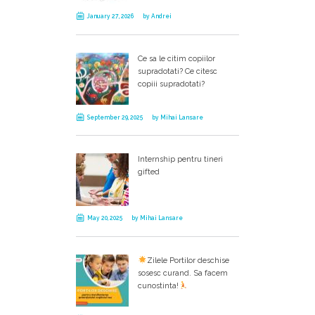
January 27, 2026
by
Andrei
Ce sa le citim copiilor
supradotati? Ce citesc
copiii supradotati?
September 29, 2025
by
Mihai Lansare
Internship pentru tineri
gifted
May 20, 2025
by
Mihai Lansare
Zilele Portilor deschise
sosesc curand. Sa facem
cunostinta!