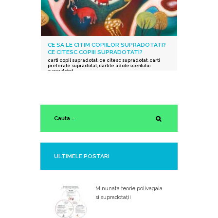
CE SA LE CITIM COPIILOR SUPRADOTATI?
CE CITESC COPIII SUPRADOTATI?
carti copil supradotat
,
ce citesc supradotat
,
carti
preferate supradotat
,
cartile adolescentului
supradotat
ULTIMELE POSTARI
Minunata teorie polivagala
si supradotații