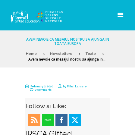
AVEM NEVOIE CA MESAJUL NOSTRU SA AJUNGA IN
TOATA EUROPA
Home
Newslettere
Toate
Avem nevoie ca mesajul nostru sa ajunga in...
February 2, 2010
by
Mihai Lansare
0 comments
Follow si Like:
IRSCA Gifted