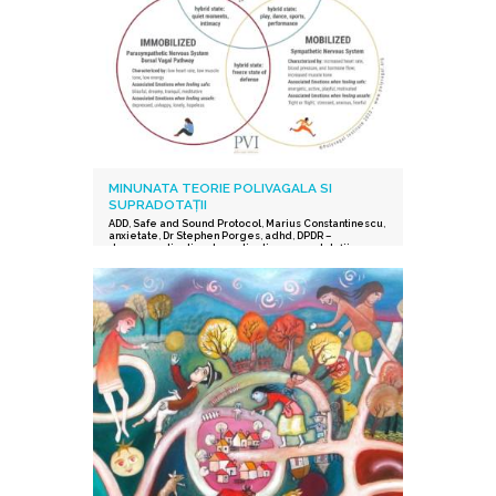
MINUNATA TEORIE POLIVAGALA SI
SUPRADOTAȚII
ADD
,
Safe and Sound Protocol
,
Marius Constantinescu
,
anxietate
,
Dr Stephen Porges
,
adhd
,
DPDR –
depersonalization derealization
,
supradotații.
,
depresie
,
stres post-traumatic
,
istoric traumatic
,
supraexcitabilitate supradotati
,
Protocolul Safe and
Sound
,
procesarea senzorială și auditorie
supradotati
,
Editura Herald
,
teoria polivagala
,
Vindecare in ritmul tau
,
TSA