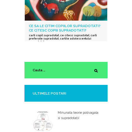
CE SA LE CITIM COPIILOR SUPRADOTATI?
CE CITESC COPIII SUPRADOTATI?
carti copil supradotat
,
ce citesc supradotat
,
carti
preferate supradotat
,
cartile adolescentului
supradotat
ULTIMELE POSTARI
Minunata teorie polivagala
si supradotații