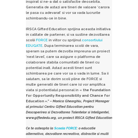
inspirat si ne-a dat o satisfactie deosebita.
Generatia de astazi are tineri de valoare ‘carora
le pasa cu adevarat’ si vor sa vada lucrurile
schimbandu-se in bine.
IRSCA Gifted Education sprijina aceasta initiativa
in calitate de partener, si va sustine dezvoltarea
scolii
FORCE
in viitor cu sprijinul
consortiului
EDUGATE
. Dupa terminarea scolii de vara,
speram sa putem dezvolta impreuna un proiect
‘next level’, care sa asigure o platforma de
colaborare stabila comunitatii de tineri cu
potential inalt. Astazi acesti tineri sunt
schimbarea pe care vor sa o vada in lume. Sa ii
salutam, sa le dorim scoli pline de FORCE si
multe generatii de tineri care isi vor amplifica
viata si potentialul personal in «
the Foundation
for Opportunity Responsibility and Chance for
Education
».” – Monica Gheorghiu, Project Manager
al primului Centru Gifted Education pentru
Descoperirea si Dezvoltarea Talentelor si Inteligentei,
www.giftededu.org, un proiect IRSCA Gifted Education
Ce te asteapta la
Scoala FORCE
: o educatie
alternativa, dezvoltare recreativa, distractie si multi