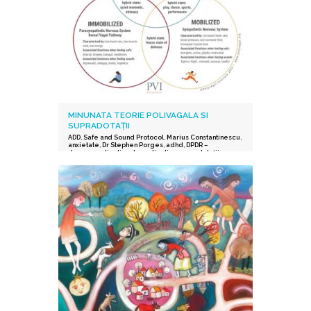
MINUNATA TEORIE POLIVAGALA SI
SUPRADOTAȚII
ADD
,
Safe and Sound Protocol
,
Marius Constantinescu
,
anxietate
,
Dr Stephen Porges
,
adhd
,
DPDR –
depersonalization derealization
,
supradotații.
,
depresie
,
stres post-traumatic
,
istoric traumatic
,
supraexcitabilitate supradotati
,
Protocolul Safe and
Sound
,
procesarea senzorială și auditorie
supradotati
,
Editura Herald
,
teoria polivagala
,
Vindecare in ritmul tau
,
TSA