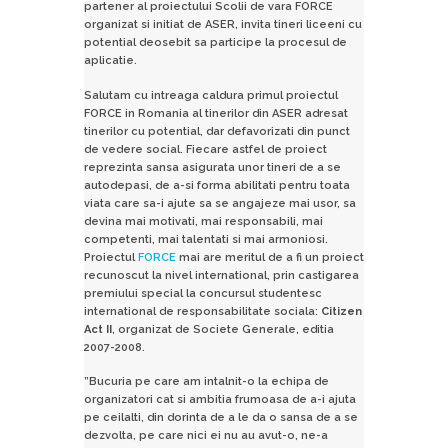
partener al proiectului Scolii de vara FORCE
organizat si initiat de ASER, invita tineri liceeni cu
potential deosebit sa participe la procesul de
aplicatie.
Salutam cu intreaga caldura primul proiectul
FORCE in Romania al tinerilor din ASER adresat
tinerilor cu potential, dar defavorizati din punct
de vedere social. Fiecare astfel de proiect
reprezinta sansa asigurata unor tineri de a se
autodepasi, de a-si forma abilitati pentru toata
viata care sa-i ajute sa se angajeze mai usor, sa
devina mai motivati, mai responsabili, mai
competenti, mai talentati si mai armoniosi.
Proiectul
FORCE
mai are meritul de a fi un proiect
recunoscut la nivel international, prin castigarea
premiului special la concursul studentesc
international de responsabilitate sociala:
Citizen
Act II
, organizat de Societe Generale, editia
2007-2008.
”Bucuria pe care am intalnit-o la echipa de
organizatori cat si ambitia frumoasa de a-i ajuta
pe ceilalti, din dorinta de a le da o sansa de a se
dezvolta, pe care nici ei nu au avut-o, ne-a