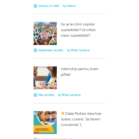
January 27, 2026
by
Andrei
Ce sa le citim copiilor
supradotati? Ce citesc
copiii supradotati?
September 29, 2025
by
Mihai Lansare
Internship pentru tineri
gifted
May 20, 2025
by
Mihai Lansare
Zilele Portilor deschise
sosesc curand. Sa facem
cunostinta!