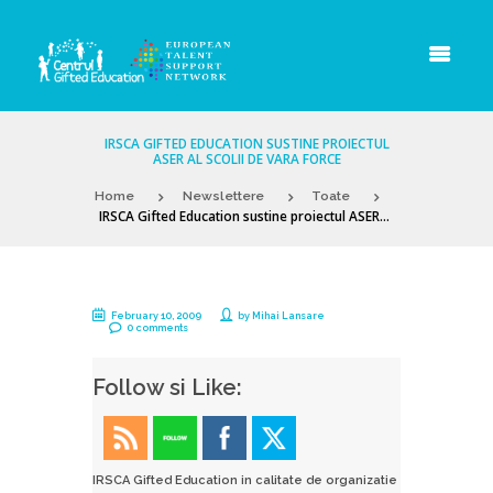
IRSCA GIFTED EDUCATION SUSTINE PROIECTUL
ASER AL SCOLII DE VARA FORCE
Home
Newslettere
Toate
IRSCA Gifted Education sustine proiectul ASER...
February 10, 2009
by
Mihai Lansare
0 comments
Follow si Like:
IRSCA Gifted Education in calitate de organizatie