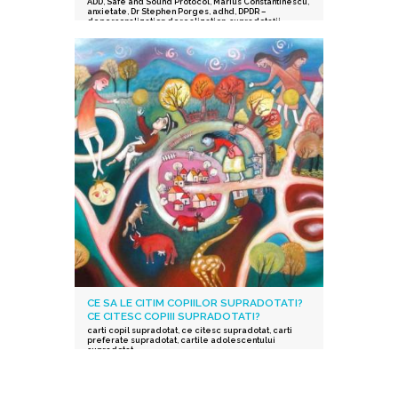
ADD
,
Safe and Sound Protocol
,
Marius Constantinescu
,
anxietate
,
Dr Stephen Porges
,
adhd
,
DPDR –
depersonalization derealization
,
supradotații.
,
depresie
,
stres post-traumatic
,
istoric traumatic
,
supraexcitabilitate supradotati
,
Protocolul Safe and
Sound
,
procesarea senzorială și auditorie
supradotati
,
Editura Herald
,
teoria polivagala
,
Vindecare in ritmul tau
,
TSA
CE SA LE CITIM COPIILOR SUPRADOTATI?
CE CITESC COPIII SUPRADOTATI?
carti copil supradotat
,
ce citesc supradotat
,
carti
preferate supradotat
,
cartile adolescentului
supradotat