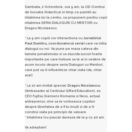
Sambata, 2 Octombrie, ora 9 am, la CID (Centrul
de Inovatie Didactica) in timp ce parintii au
intalnirea lor la centru, va propunem pentru copii
intalnirea SERIA DIALOGURI CU MENTORI cu
Dragos Nicolaescu.
* La 9 am copiii vor interactiona cu
Jurnalistul
Paul Dumitru, coordonatorul seriei
care va initia
dialogul cu voi. Va pune pe masa cateva din
tainele jurnalismului si va elucida lucruri foarte
importante pe care trebuie sa le ai in vedere de
acum incolo despre seria Dialoguri cu Mentori,
care pot sa-ti influenteze chiar viata (da, chiar
asa!)
* La 10 am invitat special:
Dragos Nicolaescu
(Ambasador al Centrului Gifted Education), ex
CEO Fujitsu Siemens Romania si Ness, actual
antreprenor, vine sa le vorbeasca copiilor
despre libertatea de a fi tu insuti si de a-ti
construi viata pe principii de valoare.
* Intalnirea (cu pauza) dureaza de la 9-11.40 am.
Va asteptam!