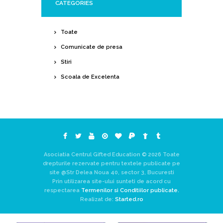
CATEGORIES
Toate
Comunicate de presa
Stiri
Scoala de Excelenta
Asociatia Centrul Gifted Education © 2026 Toate
drepturile rezervate pentru textele publicate pe
site @Str Delea Noua 40, sector 3, Bucuresti
Prin utilizarea site-ului sunteti de acord cu
respectarea
Termenilor si Conditiilor publicate.
Realizat de:
Started.ro