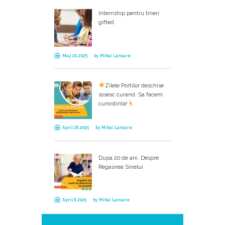
Internship pentru tineri
gifted
May 20, 2025
by
Mihai Lansare
Zilele Portilor deschise
sosesc curand. Sa facem
cunostinta!
April 26, 2025
by
Mihai Lansare
Dupa 20 de ani. Despre
Regasirea Sinelui
April 8, 2025
by
Mihai Lansare