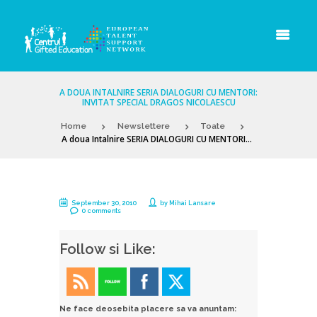
A DOUA INTALNIRE SERIA DIALOGURI CU MENTORI:
INVITAT SPECIAL DRAGOS NICOLAESCU
Home
Newslettere
Toate
A doua Intalnire SERIA DIALOGURI CU MENTORI...
September 30, 2010
by
Mihai Lansare
0 comments
Follow si Like:
Ne face deosebita placere sa va anuntam: