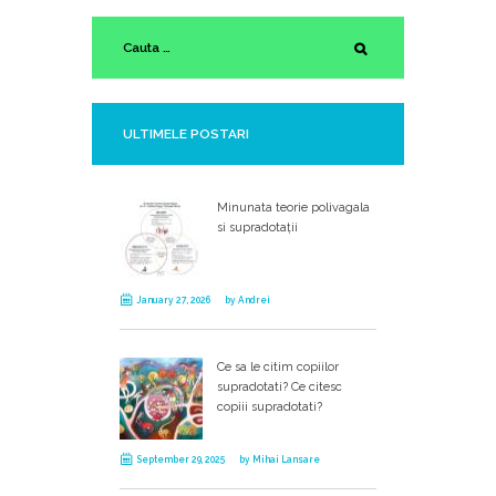
ULTIMELE POSTARI
Minunata teorie polivagala
si supradotații
January 27, 2026
by
Andrei
Ce sa le citim copiilor
supradotati? Ce citesc
copiii supradotati?
September 29, 2025
by
Mihai Lansare