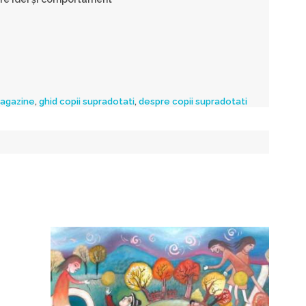
agazine
,
ghid copii supradotati
,
despre copii supradotati