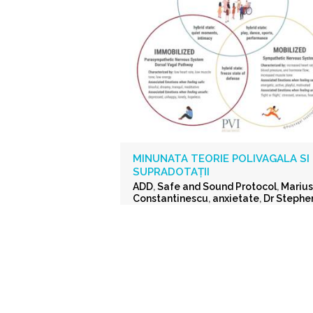
MINUNATA TEORIE POLIVAGALA SI
SUPRADOTAȚII
ADD
,
Safe and Sound Protocol
,
Marius
Constantinescu
,
anxietate
,
Dr Stephe
Porges
,
adhd
,
DPDR –depersonalizati
derealization
,
supradotații.
,
depresie
,
stres post-traumatic
,
istoric traumati
supraexcitabilitate supradotati
,
Protocolul Safe and Sound
,
procesar
senzorială și auditorie supradotati
,
Editura Herald
,
teoria polivagala
,
Vindecare in ritmul tau
,
TSA