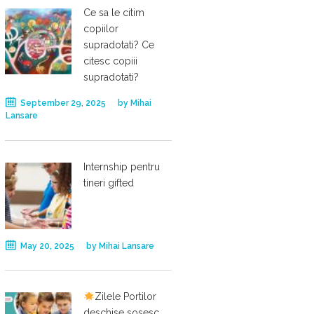
Ce sa le citim
copiilor
supradotati? Ce
citesc copiii
supradotati?
September 29, 2025
by
Mihai
Lansare
Internship pentru
tineri gifted
May 20, 2025
by
Mihai Lansare
Zilele Portilor
deschise sosesc