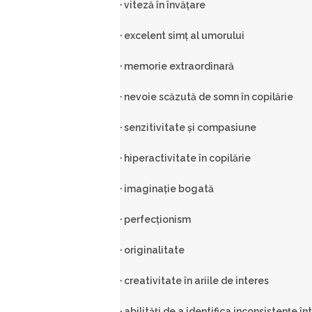
· viteză în învăţare
· excelent simţ al umorului
· memorie extraordinară
· nevoie scăzută de somn în copilărie
· senzitivitate şi compasiune
· hiperactivitate în copilărie
· imaginaţie bogată
· perfecţionism
· originalitate
· creativitate în ariile de interes
· abilităţi de a identifica inconsistenţe 