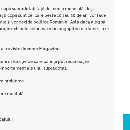
 copii supradotaţi faţă de media mondială, deşi
şti copii sunt cei care peste 10 sau 20 de ani vor face
ciale şi vor decide politica României. Asta dacă aleg să
um, în echipele celor mai mari angajatori din lume , la ei
e al revistei Income Magazine.
erii în funcţie de care părinţii pot recunoaşte
 comportament ale unui supradotat.
olva probleme
ltare mentală
bajului