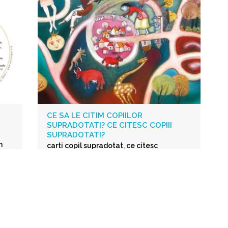
CE SA LE CITIM COPIILOR
SUPRADOTATI? CE CITESC COPIII
SUPRADOTATI?
n
carti copil supradotat
,
ce citesc
on
supradotat
,
carti preferate supradotat
,
cartile adolescentului supradotat
c
,
ea