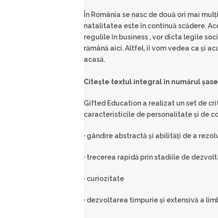
În România se nasc de două ori mai mulţi
natalitatea este în continuă scădere. Ace
regulile în business , vor dicta legile so
rămână aici. Altfel, îi vom vedea ca şi ac
acasă.
Citeşte textul integral în numărul şas
Gifted Education a realizat un set de crit
caracteristicile de personalitate şi de
· gândire abstractă şi abilităţi de a rez
· trecerea rapidă prin stadiile de dezvo
· curiozitate
· dezvoltarea timpurie şi extensivă a lim