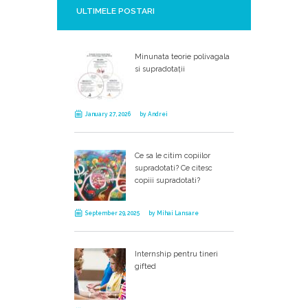
ULTIMELE POSTARI
Minunata teorie polivagala
si supradotații
January 27, 2026
by
Andrei
Ce sa le citim copiilor
supradotati? Ce citesc
copiii supradotati?
September 29, 2025
by
Mihai Lansare
Internship pentru tineri
gifted