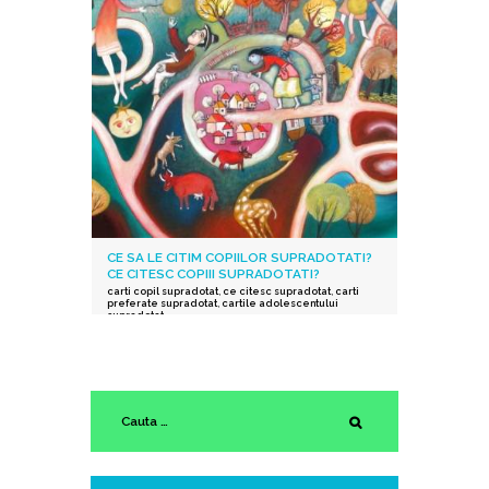
CE SA LE CITIM COPIILOR SUPRADOTATI?
CE CITESC COPIII SUPRADOTATI?
carti copil supradotat
,
ce citesc supradotat
,
carti
preferate supradotat
,
cartile adolescentului
supradotat