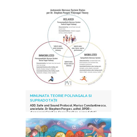
MINUNATA TEORIE POLIVAGALA SI
SUPRADOTAȚII
ADD
,
Safe and Sound Protocol
,
Marius Constantinescu
,
anxietate
,
Dr Stephen Porges
,
adhd
,
DPDR –
depersonalization derealization
,
supradotații.
,
depresie
,
stres post-traumatic
,
istoric traumatic
,
supraexcitabilitate supradotati
,
Protocolul Safe and
Sound
,
procesarea senzorială și auditorie
supradotati
,
Editura Herald
,
teoria polivagala
,
Vindecare in ritmul tau
,
TSA