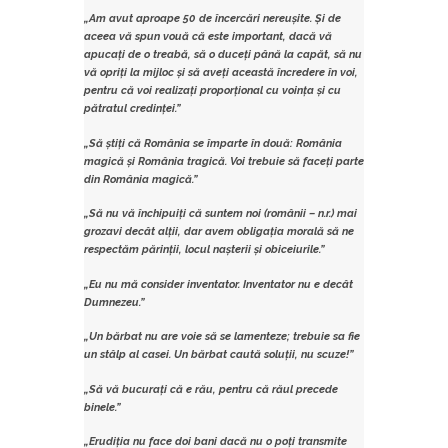
„Am avut aproape 50 de încercări nereușite. Și de
aceea vă spun vouă că este important, dacă vă
apucați de o treabă, să o duceți până la capăt, să nu
vă opriți la mijloc și să aveți această încredere în voi,
pentru că voi realizați proporțional cu voința și cu
pătratul credinței.”
„Să știți că România se împarte în două: România
magică și România tragică. Voi trebuie să faceți parte
din România magică.”
„Să nu vă închipuiți că suntem noi (românii – n.r.) mai
grozavi decât alții, dar avem obligația morală să ne
respectăm părinții, locul nașterii și obiceiurile.”
„Eu nu mă consider inventator. Inventator nu e decât
Dumnezeu.”
„Un bărbat nu are voie să se lamenteze; trebuie sa fie
un stâlp al casei. Un bărbat caută soluții, nu scuze!”
„Să vă bucurați că e rău, pentru că răul precede
binele.”
„Erudiția nu face doi bani dacă nu o poți transmite