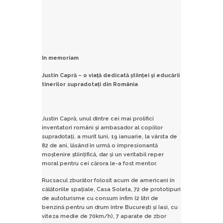
In memoriam
Justin Capră – o viață dedicată științei și educării
tinerilor supradotați din România
Justin Capră, unul dintre cei mai prolifici
inventatori români și ambasador al copiilor
supradotați, a murit luni, 19 ianuarie, la vârsta de
82 de ani, lăsând în urmă o impresionantă
moștenire științifică, dar și un veritabil reper
moral pentru cei cărora le-a fost mentor.
Rucsacul zburător folosit acum de americani în
călătoriile spațiale, Casa Soleta, 72 de prototipuri
de autoturisme cu consum infim (2 litri de
benzină pentru un drum între București și Iasi, cu
viteza medie de 70km/h), 7 aparate de zbor