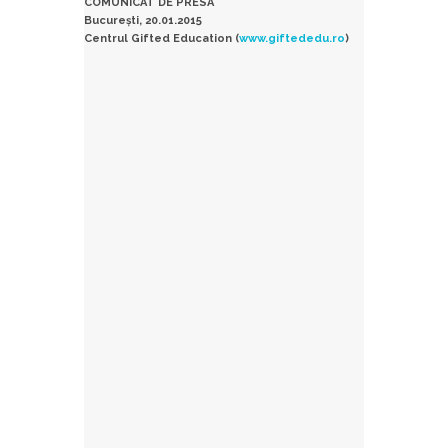
COMUNICAT DE PRESA
București, 20.01.2015
Centrul Gifted Education (
www.giftededu.ro
)