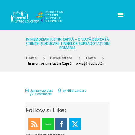
IN MEMORIAM JUSTIN CAPRĂ – O VIAȚĂ DEDICATĂ
ȘTIINȚEI ȘI EDUCĂRII TINERILOR SUPRADOTAȚI DIN
ROMÂNIA
Home
Newslettere
Toate
In memoriam Justin Capră – o viață dedicată...
January 20, 2015
by
Mihai Lansare
0 comments
Follow si Like: