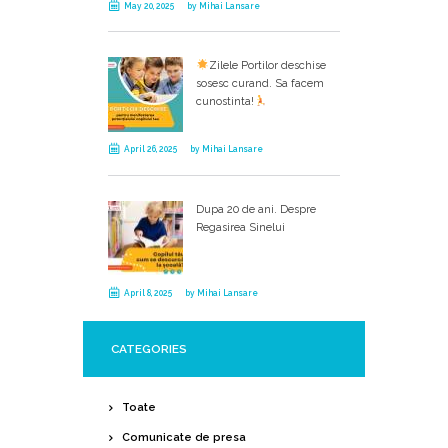
May 20, 2025
by
Mihai Lansare
Zilele Portilor deschise
sosesc curand. Sa facem
cunostinta!
April 26, 2025
by
Mihai Lansare
Dupa 20 de ani. Despre
Regasirea Sinelui
April 8, 2025
by
Mihai Lansare
CATEGORIES
Toate
Comunicate de presa