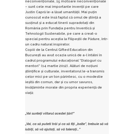
neconvenționale, 15 motoare neconvenționale
– sunt cele mai importante invenții pe care
Justin Capră le-a lăsat umanității. Mai puțin
cunoscut este însă faptul că omul de știință a
susținut și a educat tinerii supradotați din
România prin Fundația pentru Inventică și
Tehnologii Sustenabile, pe care a creat-o
special pentru aceștia la Filipeștii de Pădure, într-
un cadru natural inspirator.
Copiii de la Centrul Gifted Education din
București au avut ocazia unică de a-l întâlni în
cadrul programului educațional “Dialoguri cu
mentori” (14 martie 2012). Alături de noțiuni
științifice și culturale, inventatorul le-a transmis
celor mici pe un ton părintesc, cu o modestie
ieșită din comun, dar și cu umor savuros,
învățăminte morale din propria experiență de
viață:
„Voi sunteți viitorul acestei țări!”
„Voi, ca să puteti trăi și ca să fiți „bolte”, trebuie să vă
iubiți, să vă ajutați, să vă tolerați…”