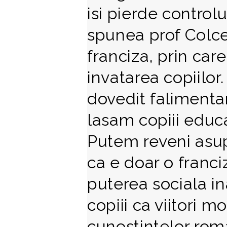
isi pierde control
spunea prof Colce
franciza, prin car
invatarea copiilor.
dovedit falimentar
lasam copiii educa
Putem reveni asup
ca e doar o franci
puterea sociala ina
copiii ca viitori mo
cunostintelor rom