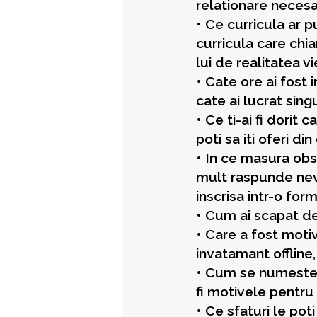
relationare necesa
• Ce curricula ar p
curricula care chiar
lui de realitatea vi
• Cate ore ai fost i
cate ai lucrat sin
• Ce ti-ai fi dorit 
poti sa iti oferi di
• In ce masura obse
mult raspunde nevoi
inscrisa intr-o fo
• Cum ai scapat 
• Care a fost motiv
invatamant offline
• Cum se numeste s
fi motivele pentr
• Ce sfaturi le poti