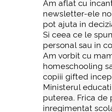
Am aflat cu incant
newsletter-ele no
pot ajuta in deciz
Si ceea ce le spun
personal sau in con
Am vorbit cu mamic
homeschooling sa
copiii gifted incep
Ministerul educatie
puterea. Frica de 
inregimentat scola