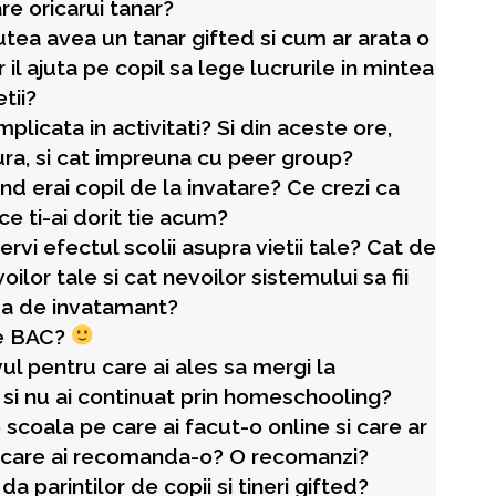
re oricarui tanar?
utea avea un tanar gifted si cum ar arata o
 il ajuta pe copil sa lege lucrurile in mintea
etii?
mplicata in activitati? Si din aceste ore,
gura, si cat impreuna cu peer group?
cand erai copil de la invatare? Ce crezi ca
n ce ti-ai dorit tie acum?
rvi efectul scolii asupra vietii tale? Cat de
lor tale si cat nevoilor sistemului sa fii
rma de invatamant?
de BAC?
ul pentru care ai ales sa mergi la
, si nu ai continuat prin homeschooling?
coala pe care ai facut-o online si care ar
u care ai recomanda-o? O recomanzi?
 da parintilor de copii si tineri gifted?