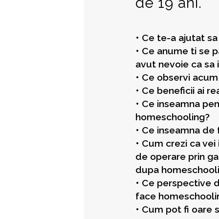
de 19 ani.
• Ce te-a ajutat s
• Ce anume ti se pa
avut nevoie ca sa i
• Ce observi acum 
• Ce beneficii ai re
• Ce inseamna pent
homeschooling?
• Ce inseamna de 
• Cum crezi ca vei 
de operare prin gan
dupa homeschooling
• Ce perspective d
face homeschooli
• Cum pot fi oare s