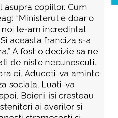
ul asupra copiilor. Cum
ag: “Ministerul e doar o
e noi le-am incredintat
 Si aceasta franciza s-a
a.” A fost o decizie sa ne
ti de niste necunoscuti.
ra ei. Aduceti-va aminte
za sociala. Luati-va
poi. Boierii isi cresteau
stenitori ai averilor si
anesti stramosesti si