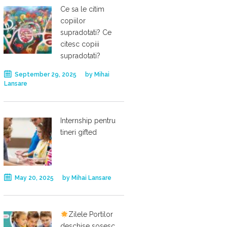
Ce sa le citim
copiilor
supradotati? Ce
citesc copiii
supradotati?
September 29, 2025
by
Mihai
Lansare
Internship pentru
tineri gifted
May 20, 2025
by
Mihai Lansare
Zilele Portilor
deschise sosesc