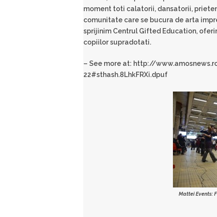
moment toti calatorii, dansatorii, prieteni
comunitate care se bucura de arta impre
sprijinim Centrul Gifted Education, oferi
copiilor supradotati.
– See more at: http://www.amosnews.ro
22#sthash.8LhkFRXi.dpuf
Mattei Events: 