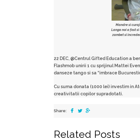
Mandre si curajo
Langa noi a fost s
zambet si increder
22 DEC, @Centrul Gifted Education a ben
Flashmob unirii 1 cu sprijinul Mattei E
danseze tango si sa “imbrace Bucurestiu
Cu suma donata (1000 lei) investim in Ate
creativitatii copilor supradotati.
Share:
Related Posts