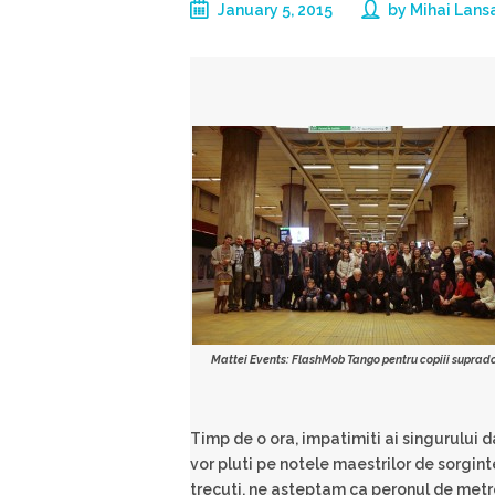
January 5, 2015
by
Mihai Lans
Mattei Events: FlashMob Tango pentru copiii suprado
Timp de o ora, impatimiti ai singurului
vor pluti pe notele maestrilor de sorgin
trecuti, ne asteptam ca peronul de metro