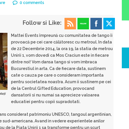
are
0 comments
Follow si Like:
Mattei Events împreună cu comunitatea de tango îi
provoacă pe cei care călătoresc cu metroul. In data
de 22 Decembrie 2014, la ora 19, la statia de metrou
Unirii 1, vom dovedi ca Mos Craciun este in fiecare
dintre noi! Vom dansa tango si vom imbraca
Bucurestiul in arta. Ca de fiecare data, sustinem
cate o cauza pe care o consideram importanta
pentru societatea noastra. Acum ii sustinem pe cei
de la Centrul Gifted Education, provocand
tați
dansatorii si nu numai sa aprecieze valoarea
educatiei pentru copii supradotati.
 dans considerat patrimoniu UNESCO, tangoul argentinian,
te sud-americana. Avand in vedere experientele anilor
u de la Piata Unirii 1 sa transforme pentru un scurt