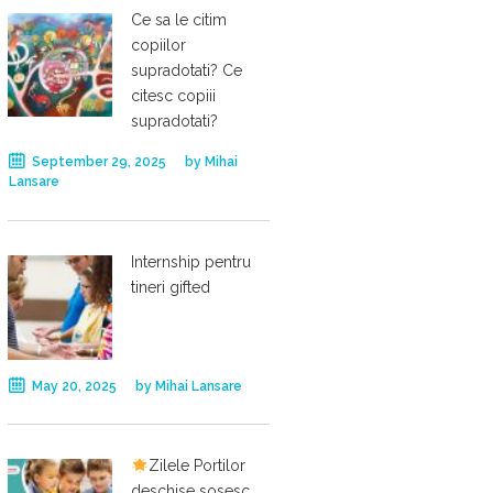
Ce sa le citim
copiilor
supradotati? Ce
citesc copiii
supradotati?
September 29, 2025
by
Mihai
Lansare
Internship pentru
tineri gifted
May 20, 2025
by
Mihai Lansare
Zilele Portilor
deschise sosesc