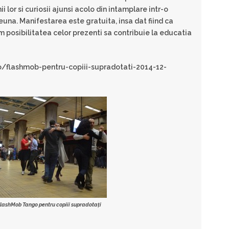
i lor si curiosii ajunsi acolo din intamplare intr-o
una. Manifestarea este gratuita, insa dat fiind ca
m posibilitatea celor prezenti sa contribuie la educatia
/flashmob-pentru-copiii-supradotati-2014-12-
FlashMob Tango pentru copiii supradotați