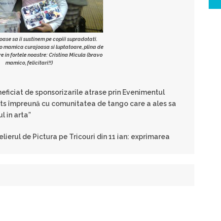
ase sa ii sustinem pe copiii supradotati.
i o mamica curajoasa si luptatoare, plina de
e in fortele noastre: Cristina Micula (bravo
mamico, felicitari!!)
eficiat de sponsorizarile atrase prin Evenimentul
vents împreună cu comunitatea de
tango care a ales sa
l in arta”
lierul de Pictura pe Tricouri din 11 ian: exprimarea