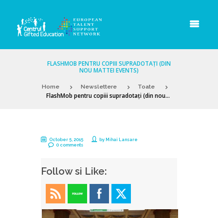
FLASHMOB PENTRU COPIII SUPRADOTAȚI (DIN
NOU MATTEI EVENTS)
Home
Newslettere
Toate
FlashMob pentru copiii supradotați (din nou...
October 5, 2015
by
Mihai Lansare
0 comments
Follow si Like: