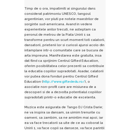
Timp de o ora, impatimiti ai singurului dans
considerat patrimoniu UNESCO, tangoul
argentinian, vor pluti pe notele maestrilor de
sorginte sud-americana. Avand in vedere
experientele anilor trecuti, ne asteptam ca
peronul de metrou de la Piata Unirii 1 sa
transforme pentru un scurt moment toti calatorii,
dansatorii, prietenii lor si curiosii ajunsi acolo din
intamplare intr-o comunitate care se bucura de
arta impreuna. Manifestarea este gratuita, insa
dat fiind ca sprijinim Centrul Gifted Education,
oferim posibilitatea celor prezenti sa contribuie
la educatia copiilor supradotati. Asadar, calatorii
vor putea dona
fonduri pentru Centrul Gifted
Education (
http://www.giftededu.ro/
), o
asociatie non-profit care are misiunea de a
descoperi si de a dezvolta potentialul copiiilor
supradotati printr-o educatie de excelenta.
Muzica este asigurata de Tango DJ Crista Darie;
ne va inspira sa dansam, sa uimim trenurile cu
oameni, sa zambim, sa ne amintim mai apoi, iar
ea va face trecatorii sa uite de ce au coborat la
Unirii 1, va face copii sa danseze, va face parintii