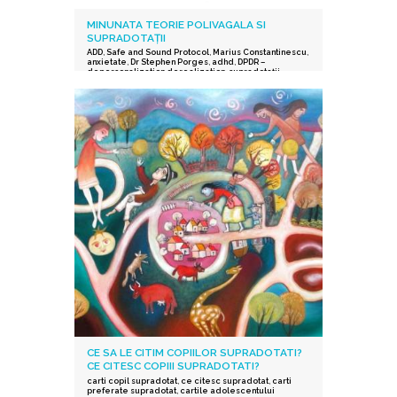
MINUNATA TEORIE POLIVAGALA SI
SUPRADOTAȚII
ADD
,
Safe and Sound Protocol
,
Marius Constantinescu
,
anxietate
,
Dr Stephen Porges
,
adhd
,
DPDR –
depersonalization derealization
,
supradotații.
,
depresie
,
stres post-traumatic
,
istoric traumatic
,
supraexcitabilitate supradotati
,
Protocolul Safe and
Sound
,
procesarea senzorială și auditorie
supradotati
,
Editura Herald
,
teoria polivagala
,
Vindecare in ritmul tau
,
TSA
CE SA LE CITIM COPIILOR SUPRADOTATI?
CE CITESC COPIII SUPRADOTATI?
carti copil supradotat
,
ce citesc supradotat
,
carti
preferate supradotat
,
cartile adolescentului