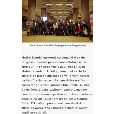
Mattei Events: FlashMob Tango pentru copiii supradotați
Mattei Events împreună cu comunitatea de
tango îi provoacă pe cei care călătoresc cu
metroul. In
17 Decembrie 2015, ora 19:30 in
statia de metrou Unirii 1,
tronsonul vechi, la
jumatatea peronului, incepem!
Pe
vom dovedi
ca Mos Craciun este in fiecare dintre noi! Vom
dansa tango si vom imbraca Bucurestiul in arta.
Ca de fiecare data, sustinem cate o cauza pe
care o consideram importanta pentru societatea
noastra. Acum ii sustinem pe cei de la Centrul
Gifted Education, provocand dansatorii si nu
numai sa aprecieze valoarea educatiei pentru
copii supradotati.