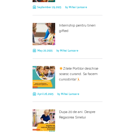
September 29, 2025
by
Mihai Lansare
Internship pentru tineri
gifted
May 20, 2025
by
Mihai Lansare
Zilele Portilor deschise
sosesc curand. Sa facem
cunostinta!
April 26, 2025
by
Mihai Lansare
Dupa 20 de ani. Despre
Regasirea Sinelui