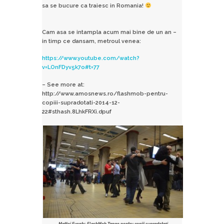
sa se bucure ca traiesc in Romania!
Cam asa se intampla acum mai bine de un an –
in timp ce dansam, metroul venea:
https://www.youtube.com/
watch?
v=LOnFDyv5k7o#t=77
– See more at:
http://www.amosnews.ro/flashmob-pentru-
copiii-supradotati-2014-12-
22#sthash.8LhkFRXi.dpuf