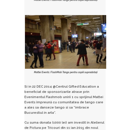
Mattei Events: FlashMob Tango pentru copiii supradotați
Mattei Events: FlashMob Tango pentru copiii supradotați
Si in 22 DEC 2014 @Centrul Gifted Education a
beneficiat de sponsorizarile atrase prin
Evenimentul Flashmob unirii 1 cu sprijinul Mattei
Events împreună cu comunitatea de
tango care
a ales sa danseze tango si sa “imbrace
Bucurestiul in arta”.
Cu suma donata (1000 lei) am investit in Atelierul
de Pictura pe Tricouri din 11 ian 2015 din noul