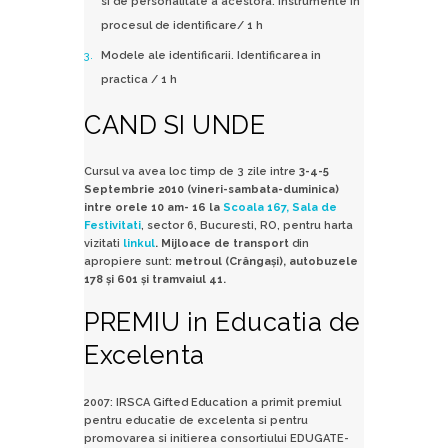
si de personalitate a acestora. Instrumente in
procesul de identificare/ 1 h
Modele ale identificarii. Identificarea in
practica / 1 h
CAND SI UNDE
Cursul va avea loc timp de 3 zile intre
3-4-5
Septembrie 2010 (vineri-sambata-duminica)
intre orele 10 am- 16 la
Scoala 167, Sala de
Festivitati
, sector 6, Bucuresti, RO, pentru harta
vizitati
linkul
.
Mijloace de transport
din
apropiere sunt:
metroul (Crângaşi), autobuzele
178 şi 601 şi tramvaiul 41.
PREMIU in Educatia de
Excelenta
2007: IRSCA Gifted Education a primit premiul
pentru educatie de excelenta si pentru
promovarea si initierea consortiului EDUGATE-