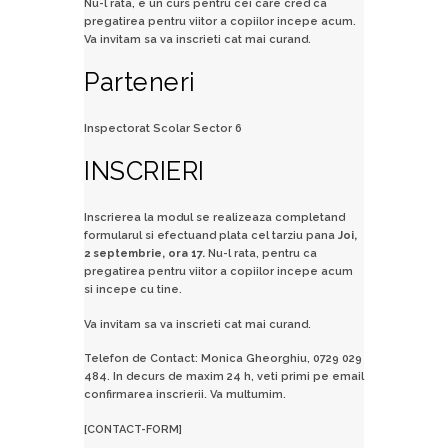
Nu-l rata, e un curs pentru cei care cred ca
pregatirea pentru viitor a copiilor incepe acum.
Va invitam sa va inscrieti cat mai curand.
Parteneri
Inspectorat Scolar Sector 6
INSCRIERI
Inscrierea la modul se realizeaza completand
formularul si efectuand plata cel tarziu pana
Joi,
2 septembrie, ora 17.
Nu-l rata, pentru ca
pregatirea pentru viitor a copiilor incepe acum
si incepe cu tine.
Va invitam sa va inscrieti cat mai curand.
Telefon de Contact: Monica Gheorghiu, 0729 029
484. In decurs de maxim 24 h, veti primi pe email
confirmarea inscrierii. Va multumim.
[CONTACT-FORM]