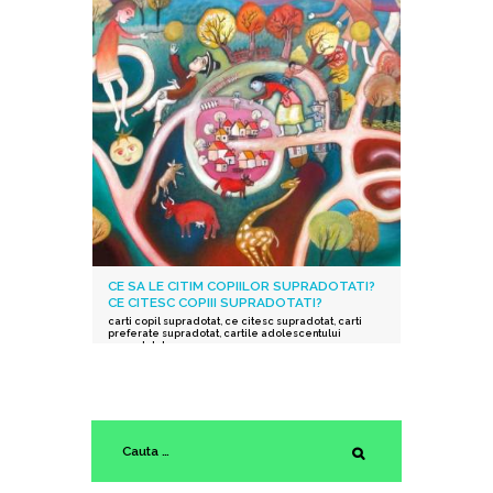
CE SA LE CITIM COPIILOR SUPRADOTATI?
CE CITESC COPIII SUPRADOTATI?
carti copil supradotat
,
ce citesc supradotat
,
carti
preferate supradotat
,
cartile adolescentului
supradotat