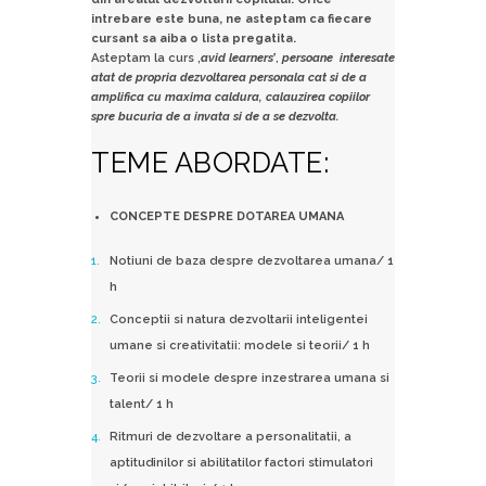
intrebare este buna, ne asteptam ca fiecare
cursant sa aiba o lista pregatita.
Asteptam la curs ‚
avid learners’
,
persoane interesate
atat de propria dezvoltarea personala cat si de a
amplifica cu maxima caldura, calauzirea copiilor
spre bucuria de a invata si de a se dezvolta.
TEME ABORDATE:
CONCEPTE DESPRE DOTAREA UMANA
Notiuni de baza despre dezvoltarea umana/ 1
h
Conceptii si natura dezvoltarii inteligentei
umane si creativitatii: modele si teorii/ 1 h
Teorii si modele despre inzestrarea umana si
talent/ 1 h
Ritmuri de dezvoltare a personalitatii, a
aptitudinilor si abilitatilor factori stimulatori