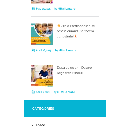
May 20, 2025
by
Mihai Lansare
Zilele Portilor deschise
sosesc curand. Sa facem
cunostinta!
April 26, 2025
by
Mihai Lansare
Dupa 20 de ani. Despre
Regasirea Sinelui
April 8, 2025
by
Mihai Lansare
CATEGORIES
Toate