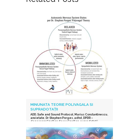
MINUNATA TEORIE POLIVAGALA SI
SUPRADOTAȚII
ADD
,
Safe and Sound Protocol
,
Marius Constantinescu
,
anxietate
,
Dr Stephen Porges
,
adhd
,
DPDR –
depersonalization derealization
,
supradotații.
,
depresie
,
stres post-traumatic
,
istoric traumatic
,
supraexcitabilitate supradotati
,
Protocolul Safe and
Sound
,
procesarea senzorială și auditorie
supradotati
,
Editura Herald
,
teoria polivagala
,
Vindecare in ritmul tau
,
TSA