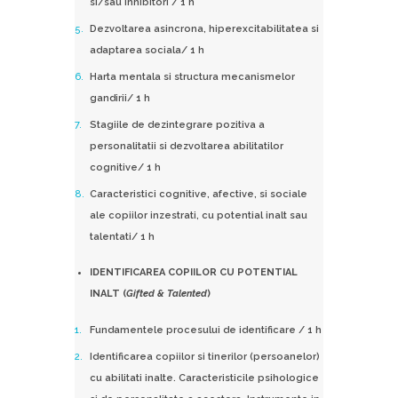
si/sau inhibitori / 1 h
Dezvoltarea asincrona, hiperexcitabilitatea si
adaptarea sociala/ 1 h
Harta mentala si structura mecanismelor
gandirii/ 1 h
Stagiile de dezintegrare pozitiva a
personalitatii si dezvoltarea abilitatilor
cognitive/ 1 h
Caracteristici cognitive, afective, si sociale
ale copiilor inzestrati, cu potential inalt sau
talentati/ 1 h
IDENTIFICAREA COPIILOR CU POTENTIAL
INALT (
Gifted & Talented
)
Fundamentele procesului de identificare / 1 h
Identificarea copiilor si tinerilor (persoanelor)
cu abilitati inalte. Caracteristicile psihologice