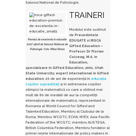
Salonul National de Psihologie.
TRAINERI
Modulul este sustinut
de
Presedintele
Premiul de excelenta in educatie
EDUGATE si IRSCA
2007 oferit de Salonul National de
Gifted Education –
Psihologie. Foto: Mihai Stoica
Profesor Dr Florian
Colceag, M.A. in
Education,
specializare in Gifted Education, 2001, Utah
State University; expert international in Gifted
education
;
20 de ani de experiență în
educația
copiilor supradotați
și în antrenarea copiilor
olimpici la matematică cu care a obtinut mai
mult de 60 de medalii de aur la competiții
internaționale de matematică
; reprezentant in
Romania al World Council for Gifted and
Talented Education.
Membru al Clubului de la
Roma, Membru WCGTC; ECHA; NYEX; Asia-Pacific
Federation of the WCGTC; membru AUSTEGA;
British Columbia Federation, Membru fondator al
primei reţele internaţionale de policy makers în