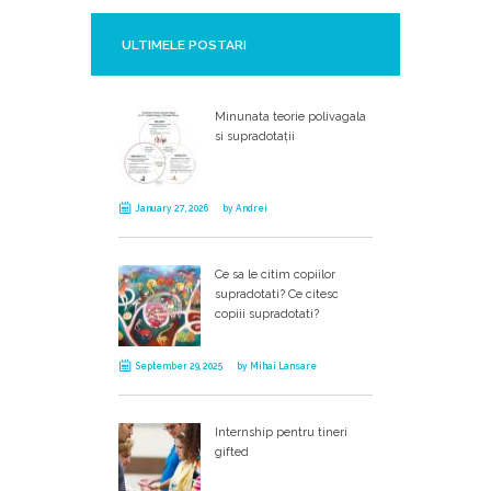
ULTIMELE POSTARI
Minunata teorie polivagala
si supradotații
January 27, 2026
by
Andrei
Ce sa le citim copiilor
supradotati? Ce citesc
copiii supradotati?
September 29, 2025
by
Mihai Lansare
Internship pentru tineri
gifted