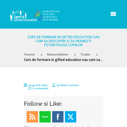
CURS DE FORMARE IN GIFTED EDUCATION SAU
CUM SA DESCOPERI SI SA HRANESTI
POTENTIALELE COPIILOR
Home
Newslettere
Toate
Curs de formare in gifted education sau cum sa...
August 8, 2010
by
Mihai Lansare
0 comments
Follow si Like: