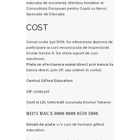
educaţia de excelenţă, Membru fondator al
Consorţiului European pentru Copiii cu Nevoi
Speciale de Educaţie.
COST
Cursul costa 350 RON.
Se elibereaza diploma de
participare la curs recunoscuta de Inspectorat
Scolar Sector 6. Se ofera suport de curs
electronic.
Plata se efectueaza numai direct prin banca
(la
banca direct, prin OP, sau online) in contul:
Centrul Gifted Education
CIF:
17262316
Cont in LEI, Unicredit
sucursala Drumul Taberei:
RO71 BACX 0000 0008 0559 5000
.
Detalii de plata:
c/v curs de formare gifted
education .