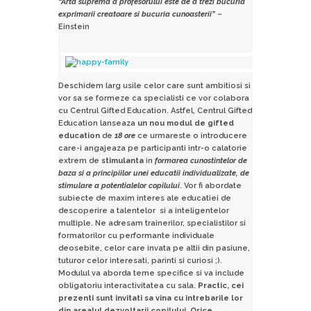
“Arta suprema a profesorului este de a trezi bucuria
exprimarii creatoare si bucuria cunoasterii”
–
Einstein
Deschidem larg usile celor care sunt ambitiosi si
vor sa se formeze ca specialisti ce vor colabora
cu Centrul Gifted Education. Astfel, Centrul Gifted
Education lanseaza
un nou modul de gifted
education
de
18 ore
ce urmareste o introducere
care-i angajeaza pe participanti intr-o calatorie
extrem de
stimulanta
in
formarea cunostintelor de
baza si a principiilor unei educatii individualizate, de
stimulare a potentialelor copilului
. Vor fi abordate
subiecte de maxim interes ale educatiei de
descoperire a talentelor si a inteligentelor
multiple. Ne adresam trainerilor, specialistilor si
formatorilor cu performante individuale
deosebite, celor care invata pe altii din pasiune,
tuturor celor interesati, parinti si curiosi ;).
Modulul va aborda teme specifice si va include
obligatoriu interactivitatea cu sala.
Practic, cei
prezenti sunt invitati sa vina cu intrebarile lor
din arealul dezvoltarii copilului. Orice