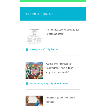
ULTIMELE POSTARI
Minunata teorie polivagala
si supradotații
January 27, 2026
by
Andrei
Ce sa le citim copiilor
supradotati? Ce citesc
copiii supradotati?
September 29, 2025
by
Mihai Lansare
Internship pentru tineri
gifted