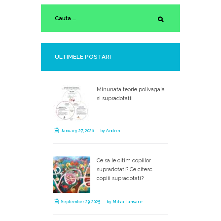
ULTIMELE POSTARI
Minunata teorie polivagala
si supradotații
January 27, 2026
by
Andrei
Ce sa le citim copiilor
supradotati? Ce citesc
copiii supradotati?
September 29, 2025
by
Mihai Lansare