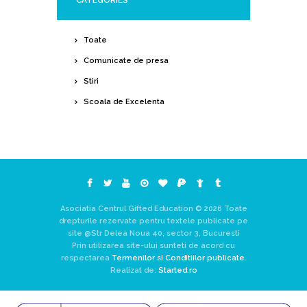
CATEGORIES
Toate
Comunicate de presa
Stiri
Scoala de Excelenta
Asociatia Centrul Gifted Education © 2026 Toate
drepturile rezervate pentru textele publicate pe
site @Str Delea Noua 40, sector 3, Bucuresti
Prin utilizarea site-ului sunteti de acord cu
respectarea
Termenilor si Conditiilor publicate.
Realizat de:
Started.ro