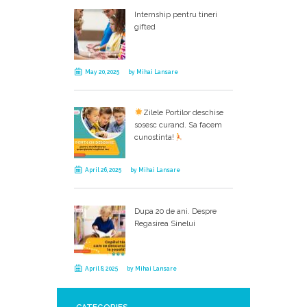
Internship pentru tineri
gifted
May 20, 2025
by
Mihai Lansare
Zilele Portilor deschise
sosesc curand. Sa facem
cunostinta!
April 26, 2025
by
Mihai Lansare
Dupa 20 de ani. Despre
Regasirea Sinelui
April 8, 2025
by
Mihai Lansare