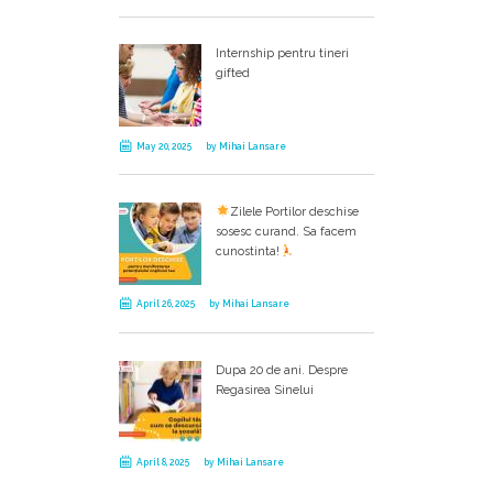
Internship pentru tineri
gifted
May 20, 2025
by
Mihai Lansare
Zilele Portilor deschise
sosesc curand. Sa facem
cunostinta!
April 26, 2025
by
Mihai Lansare
Dupa 20 de ani. Despre
Regasirea Sinelui
April 8, 2025
by
Mihai Lansare