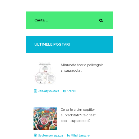
ULTIMELE POSTARI
Minunata teorie polivagala
si supradotații
January 27, 2026
by
Andrei
Ce sa le citim copiilor
supradotati? Ce citesc
copiii supradotati?
September 29, 2025
by
Mihai Lansare