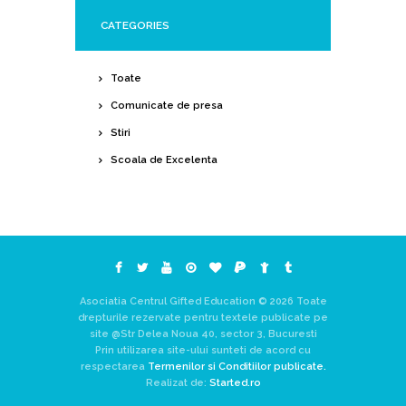
CATEGORIES
Toate
Comunicate de presa
Stiri
Scoala de Excelenta
Asociatia Centrul Gifted Education © 2026 Toate
drepturile rezervate pentru textele publicate pe
site @Str Delea Noua 40, sector 3, Bucuresti
Prin utilizarea site-ului sunteti de acord cu
respectarea
Termenilor si Conditiilor publicate.
Realizat de:
Started.ro