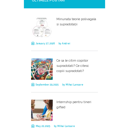
ULTIMELE POSTARI
Minunata teorie polivagala
si supradotații
January 27, 2026
by
Andrei
Ce sa le citim copiilor
supradotati? Ce citesc
copiii supradotati?
September 29, 2025
by
Mihai Lansare
Internship pentru tineri
gifted
May 20, 2025
by
Mihai Lansare