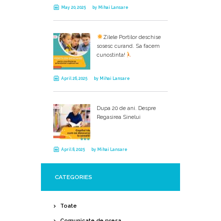
May 20, 2025
by
Mihai Lansare
Zilele Portilor deschise
sosesc curand. Sa facem
cunostinta!
April 26, 2025
by
Mihai Lansare
Dupa 20 de ani. Despre
Regasirea Sinelui
April 8, 2025
by
Mihai Lansare
CATEGORIES
Toate
Comunicate de presa