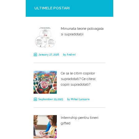
ULTIMELE POSTARI
Minunata teorie polivagala
si supradotații
January 27, 2026
by
Andrei
Ce sa le citim copiilor
supradotati? Ce citesc
copiii supradotati?
September 29, 2025
by
Mihai Lansare
Internship pentru tineri
gifted