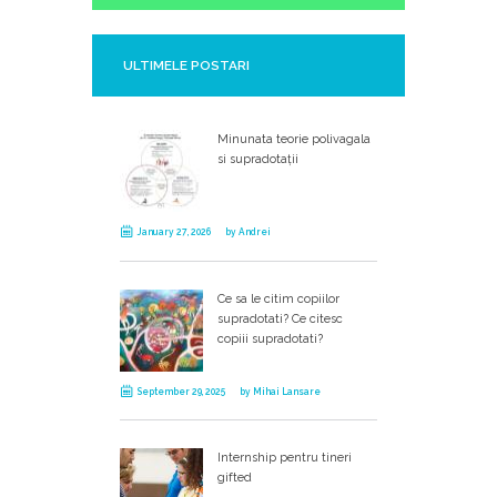
ULTIMELE POSTARI
Minunata teorie polivagala
si supradotații
January 27, 2026
by
Andrei
Ce sa le citim copiilor
supradotati? Ce citesc
copiii supradotati?
September 29, 2025
by
Mihai Lansare
Internship pentru tineri
gifted