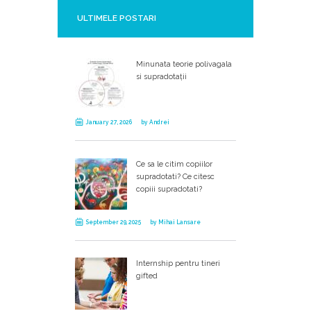
ULTIMELE POSTARI
Minunata teorie polivagala
si supradotații
January 27, 2026
by
Andrei
Ce sa le citim copiilor
supradotati? Ce citesc
copiii supradotati?
September 29, 2025
by
Mihai Lansare
Internship pentru tineri
gifted