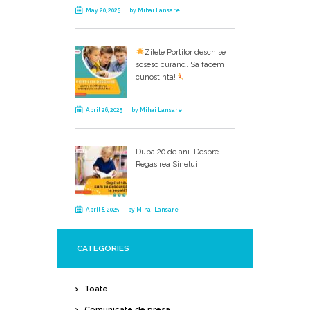
May 20, 2025
by
Mihai Lansare
Zilele Portilor deschise
sosesc curand. Sa facem
cunostinta!
April 26, 2025
by
Mihai Lansare
Dupa 20 de ani. Despre
Regasirea Sinelui
April 8, 2025
by
Mihai Lansare
CATEGORIES
Toate
Comunicate de presa