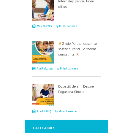
Internship pentru tineri
gifted
May 20, 2025
by
Mihai Lansare
Zilele Portilor deschise
sosesc curand. Sa facem
cunostinta!
April 26, 2025
by
Mihai Lansare
Dupa 20 de ani. Despre
Regasirea Sinelui
April 8, 2025
by
Mihai Lansare
CATEGORIES