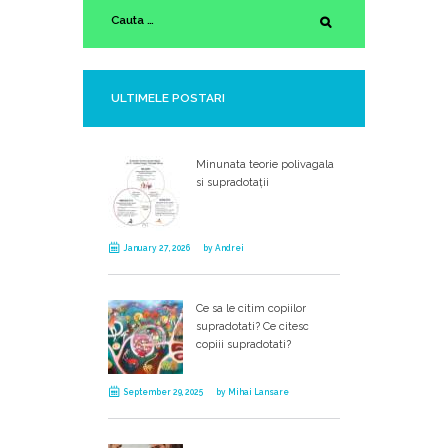
ULTIMELE POSTARI
Minunata teorie polivagala
si supradotații
January 27, 2026
by
Andrei
Ce sa le citim copiilor
supradotati? Ce citesc
copiii supradotati?
September 29, 2025
by
Mihai Lansare