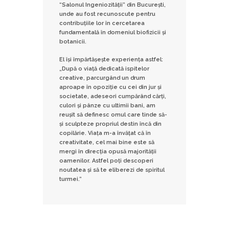
“Salonul Ingeniozității” din București,
unde au fost recunoscute pentru
contribuțiile lor în cercetarea
fundamentală în domeniul biofizicii și
botanicii.
El își împărtășește experiența astfel:
„După o viață dedicată ispitelor
creative, parcurgând un drum
aproape în opoziție cu cei din jur și
societate, adeseori cumpărând cărți,
culori și pânze cu ultimii bani, am
reușit să definesc omul care tinde să-
și sculpteze propriul destin încă din
copilărie. Viața m-a învățat că în
creativitate, cel mai bine este să
mergi în direcția opusă majorității
oamenilor. Astfel poți descoperi
noutatea și să te eliberezi de spiritul
turmei.”