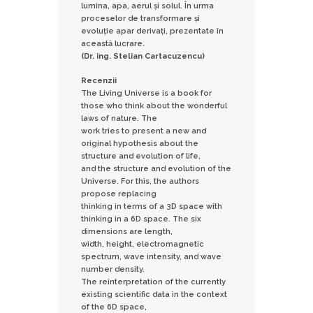
lumina, apa, aerul și solul. În urma
proceselor de transformare și
evoluție apar derivați, prezentate în
această lucrare.
(Dr. ing. Stelian Cartacuzencu)
Recenzii
The Living Universe is a book for
those who think about the wonderful
laws of nature. The
work tries to present a new and
original hypothesis about the
structure and evolution of life,
and the structure and evolution of the
Universe. For this, the authors
propose replacing
thinking in terms of a 3D space with
thinking in a 6D space. The six
dimensions are length,
width, height, electromagnetic
spectrum, wave intensity, and wave
number density.
The reinterpretation of the currently
existing scientific data in the context
of the 6D space,