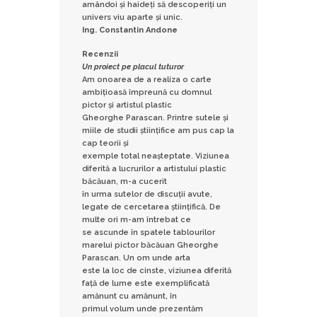
amândoi și haideți să descoperiți un
univers viu aparte și unic.
Ing. Constantin Andone
Recenzii
Un proiect pe placul tuturor
Am onoarea de a realiza o carte
ambițioasă împreună cu domnul
pictor și artistul plastic
Gheorghe Parascan. Printre sutele și
miile de studii științifice am pus cap la
cap teorii și
exemple total neașteptate. Viziunea
diferită a lucrurilor a artistului plastic
băcăuan, m-a cucerit
în urma sutelor de discuții avute,
legate de cercetarea științifică. De
multe ori m-am întrebat ce
se ascunde în spatele tablourilor
marelui pictor băcăuan Gheorghe
Parascan. Un om unde arta
este la loc de cinste, viziunea diferită
față de lume este exemplificată
amănunt cu amănunt, în
primul volum unde prezentăm