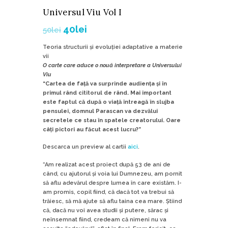
Universul Viu Vol I
40
lei
50
lei
Teoria structurii și evoluției adaptative a materie
vii
O carte care aduce o nouă interpretare a Universului
Viu
“Cartea de față va surprinde audiența și în
primul rând cititorul de rând. Mai important
este faptul că după o viață întreagă în slujba
pensulei, domnul Parascan va dezvălui
secretele ce stau în spatele creatorului. Oare
câți pictori au făcut acest lucru?”
Descarca un preview al cartii
aici
.
“Am realizat acest proiect după 53 de ani de
când, cu ajutorul și voia lui Dumnezeu, am pornit
să aflu adevărul despre lumea în care existăm. I-
am promis, copil fiind, că dacă tot va trebui să
trăiesc, să mă ajute să aflu taina cea mare. Știind
că, dacă nu voi avea studii și putere, sărac și
neînsemnat fiind, credeam că nimeni nu va