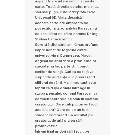
aspect foare interesant în această
carte. Toată direcția datelor, mai mult
sau mai puțin, este îndreptată către
Universul 6D. Viața descrisă în
această carte are amprenta de
povestitor a laborantului Parascan și
de ascultător de către domnul Dr. ing.
Stelian Cartacuzencu.
Spre sfârșitul cărții am rămas profund
impresionat de legătura dintre
universul viu și Dumnezeu. Modul
original de abordare a problemelor
studiate nu fac parte din tiparul
cărților de știință. Cartea de față va
surprinde audiența și în primul rând
cititorul de rând. Mai important este
faptul că după o viață întreagă în
slujba pensulei, domnul Parascan va
dezvălui secretele ce stau în spatele
creatorului. Oare câți pictori au făcut
acest lucru? Oare de ce un fost
student doctorand, l-a ascultat pe
creatorul de artă și vrea să îl
promoveze?
Într-un final aș dori să îi felicit pe