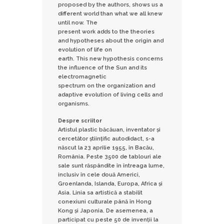
proposed by the authors, shows us a
different world than what we all knew
until now. The
present work adds to the theories
and hypotheses about the origin and
evolution of life on
earth. This new hypothesis concerns
the influence of the Sun and its
electromagnetic
spectrum on the organization and
adaptive evolution of living cells and
organisms.
Despre scriitor
Artistul plastic băcăuan, inventator și
cercetător științific autodidact, s-a
născut la 23 aprilie 1955, în Bacău,
România. Peste 3500 de tablouri ale
sale sunt răspândite în întreaga lume,
inclusiv în cele două Americi,
Groenlanda, Islanda, Europa, Africa și
Asia. Linia sa artistică a stabilit
conexiuni culturale până în Hong
Kong și Japonia. De asemenea, a
participat cu peste 50 de invenții la