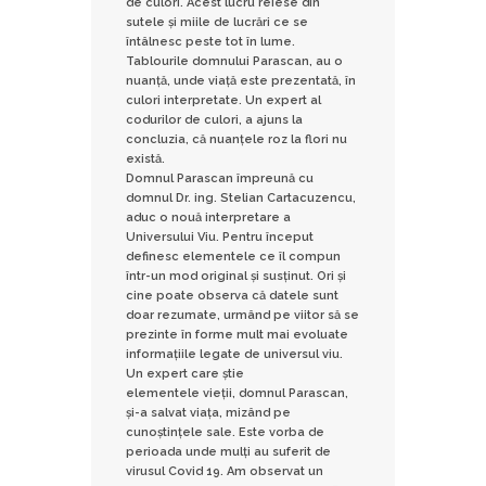
de culori. Acest lucru reiese din
sutele și miile de lucrări ce se
întâlnesc peste tot în lume.
Tablourile domnului Parascan, au o
nuanță, unde viață este prezentată, în
culori interpretate. Un expert al
codurilor de culori, a ajuns la
concluzia, că nuanțele roz la flori nu
există.
Domnul Parascan împreună cu
domnul Dr. ing. Stelian Cartacuzencu,
aduc o nouă interpretare a
Universului Viu. Pentru început
definesc elementele ce îl compun
într-un mod original și susținut. Ori și
cine poate observa că datele sunt
doar rezumate, urmând pe viitor să se
prezinte în forme mult mai evoluate
informațiile legate de universul viu.
Un expert care știe
elementele vieții, domnul Parascan,
și-a salvat viața, mizând pe
cunoștințele sale. Este vorba de
perioada unde mulți au suferit de
virusul Covid 19. Am observat un