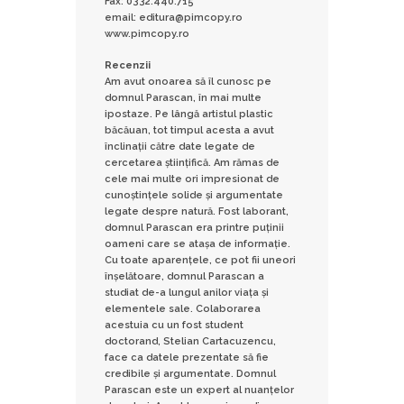
Fax: 0332.440.715
email: editura@pimcopy.ro
www.pimcopy.ro
Recenzii
Am avut onoarea să îl cunosc pe
domnul Parascan, în mai multe
ipostaze. Pe lângă artistul plastic
băcăuan, tot timpul acesta a avut
înclinații către date legate de
cercetarea științifică. Am rămas de
cele mai multe ori impresionat de
cunoștințele solide și argumentate
legate despre natură. Fost laborant,
domnul Parascan era printre puținii
oameni care se atașa de informație.
Cu toate aparențele, ce pot fii uneori
înșelătoare, domnul Parascan a
studiat de-a lungul anilor viața și
elementele sale. Colaborarea
acestuia cu un fost student
doctorand, Stelian Cartacuzencu,
face ca datele prezentate să fie
credibile și argumentate. Domnul
Parascan este un expert al nuanțelor