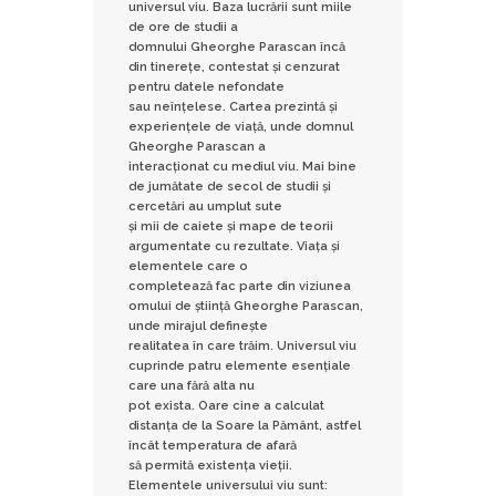
universul viu. Baza lucrării sunt miile
de ore de studii a
domnului Gheorghe Parascan încă
din tinerețe, contestat și cenzurat
pentru datele nefondate
sau neînțelese. Cartea prezintă și
experiențele de viață, unde domnul
Gheorghe Parascan a
interacționat cu mediul viu. Mai bine
de jumătate de secol de studii și
cercetări au umplut sute
și mii de caiete și mape de teorii
argumentate cu rezultate. Viața și
elementele care o
completează fac parte din viziunea
omului de știință Gheorghe Parascan,
unde mirajul definește
realitatea în care trăim. Universul viu
cuprinde patru elemente esențiale
care una fără alta nu
pot exista. Oare cine a calculat
distanța de la Soare la Pământ, astfel
încât temperatura de afară
să permită existența vieții.
Elementele universului viu sunt: