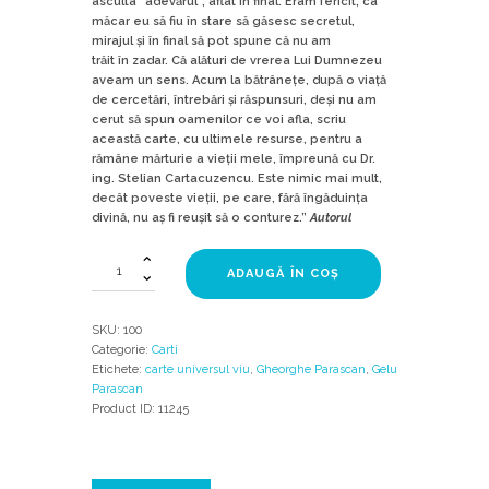
asculta “adevărul”, aflat în final. Eram fericit, ca
măcar eu să fiu în stare să găsesc secretul,
mirajul și în final să pot spune că nu am
trăit în zadar. Că alături de vrerea Lui Dumnezeu
aveam un sens. Acum la bătrânețe, după o viață
de cercetări, întrebări și răspunsuri, deși nu am
cerut să spun oamenilor ce voi afla, scriu
această carte, cu ultimele resurse, pentru a
rămâne mărturie a vieții mele, împreună cu Dr.
ing. Stelian Cartacuzencu. Este nimic mai mult,
decât poveste vieții, pe care, fără îngăduința
divină, nu aș fi reușit să o conturez.”
Autorul
Cantitate
ADAUGĂ ÎN COȘ
Universul
Viu
Vol
SKU:
100
I
Categorie:
Carti
Etichete:
carte universul viu
,
Gheorghe Parascan
,
Gelu
Parascan
Product ID:
11245