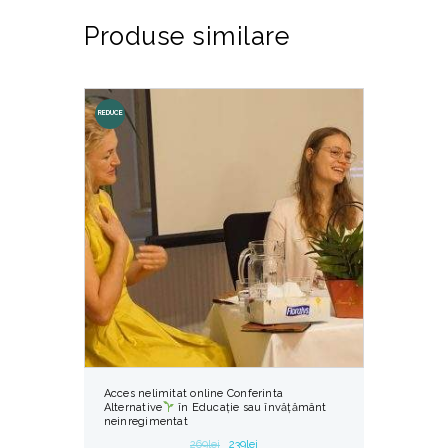
Produse similare
REDUCE
RI!
Acces nelimitat online Conferinta
Alternative
în Educație sau învățământ
neinregimentat
269
lei
239
lei