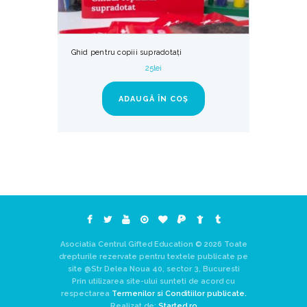
Ghid pentru copiii supradotați
25
lei
ADAUGĂ ÎN COȘ
Asociatia Centrul Gifted Education © 2026 Toate
drepturile rezervate pentru textele publicate pe
site @Str Delea Noua 40, sector 3, Bucuresti
Prin utilizarea site-ului sunteti de acord cu
respectarea
Termenilor si Conditiilor publicate.
Realizat de:
Started.ro