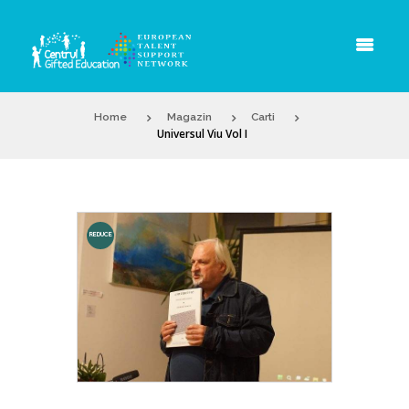
Home
Magazin
Carti
Universul Viu Vol I
REDUCE
RI!