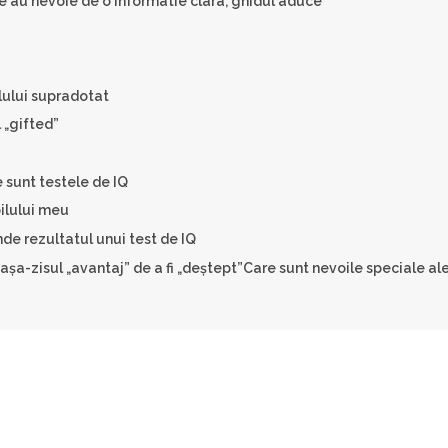
e au nevoie de o informatie clara, ghidul aduce
:
lului supradotat
l „gifted”
e sunt testele de IQ
ilului meu
nde rezultatul unui test de IQ
 aşa-zisul „avantaj” de a fi „deştept”Care sunt nevoile speciale al