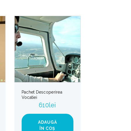
Pachet Descoperirea
Vocatiei
610
lei
ADAUGĂ
ÎN COȘ