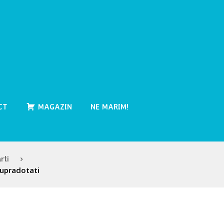
CT
MAGAZIN
NE MARIM!
rti
 supradotati