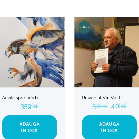
REDUC
ERI!
Acvila spre prada
Universul Viu Vol I
359
lei
50
lei
40
lei
ADAUGĂ
ADAUGĂ
ÎN COȘ
ÎN COȘ