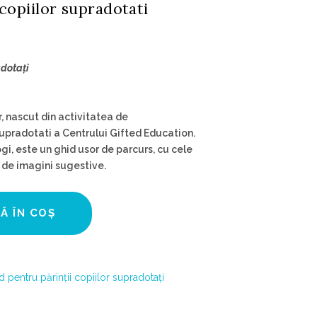
copiilor supradotati
adotați
r, nascut din activitatea de
i supradotati a Centrului Gifted Education.
gi, este un ghid usor de parcurs, cu cele
 de imagini sugestive.
Ă ÎN COȘ
d pentru părinții copiilor supradotați