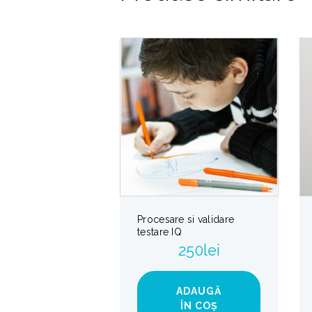
Procesare si validare
testare IQ
250
lei
ADAUGĂ
ÎN COȘ