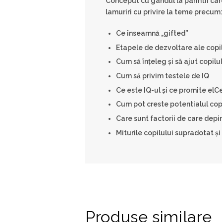
Conceput cu gandul la parintii car
lamuriri cu privire la teme precum
Ce înseamnă „gifted”
Etapele de dezvoltare ale copi
Cum să înțeleg și să ajut copilu
Cum să privim testele de IQ
Ce este IQ-ul și ce promite elC
Cum pot creste potentialul cop
Care sunt factorii de care depi
Miturile copilului supradotat şi
Produse similare