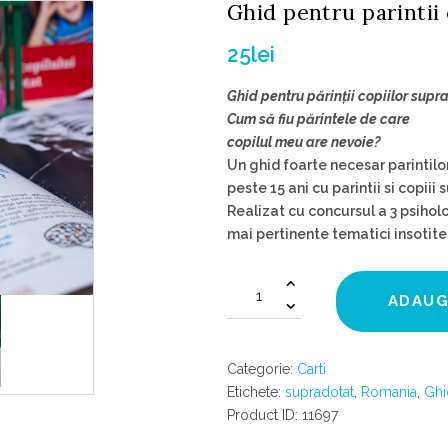
Ghid pentru parintii 
25
lei
Ghid pentru părinții copiilor supr
Cum să fiu părintele de care
copilul meu are nevoie?
Un ghid foarte necesar parintilo
peste 15 ani cu parintii si copii
Realizat cu concursul a 3 psiholo
mai pertinente tematici insotite
Cantitate
ADAUG
Ghid
pentru
parintii
Categorie:
Carti
copiilor
Etichete:
supradotat
,
Romania
,
Ghi
supradotati
Product ID:
11697