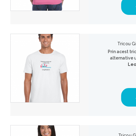
Tricou G
Prin acest tri
alternative 
Leo
Tricou G