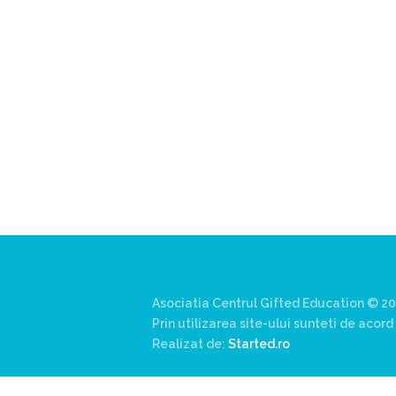
Asociatia Centrul Gifted Education © 20
Prin utilizarea site-ului sunteti de aco
Realizat de:
Started.ro