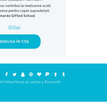
cou contribui la realizarea scolii
unice pentru copiii supradotati
nardo Gifted School
.
60
lei
ADAUGĂ ÎN COȘ
tr Delea Noua 40, sector 3, Bucuresti