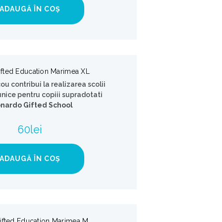
ADAUGĂ ÎN COȘ
ifted Education Marimea XL
cou contribui la realizarea scolii
unice pentru copiii supradotati
nardo Gifted School
.
60
lei
ADAUGĂ ÎN COȘ
ifted Education Marimea M