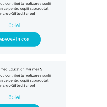
cou contribui la realizarea scolii
unice pentru copiii supradotati
nardo Gifted School
.
60
lei
ADAUGĂ ÎN COȘ
Gifted Education Marimea S
cou contribui la realizarea scolii
unice pentru copiii supradotati
nardo Gifted School
.
60
lei