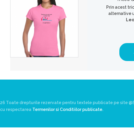
Prin acest tri
alternative 
Leo
26 Toate drepturile rezervate pentru textele publicate pe site @S
rd cu respectarea
Termenilor si Conditiilor publicate.