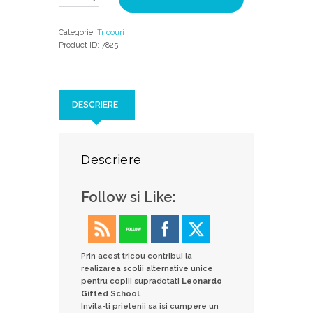
Gifted
Education
Categorie:
Tricouri
Marimea
Product ID:
7825
M
DESCRIERE
Descriere
Follow si Like:
Prin acest tricou contribui la
realizarea scolii alternative unice
pentru copiii supradotati
Leonardo
Gifted School
.
Invita-ti prietenii sa isi cumpere un