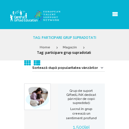
TAG: PARTICIPARE GRUP SUPRADOTATI
Home
Magazin
Tag: participare grup supradotati
Grup de suport
GiftedLINK dedicat
părinților de copii
supradotați
Lucrul în grup
creează un
sentiment profund
de
1.500
lei
apartenență