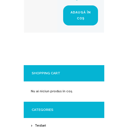
: „nu sunt singur/ă”,
„și alții trăiesc asta”,
„este în regulă să fie
ADAUGĂ ÎN
greu”. Din această
COȘ
bază de siguranță
pot apărea
schimbări reale de
paradigmă
– despre copil,
despre rolul de
părinte și despre
sine.
Beneficiile concrete
ale participării
Participarea
constantă la un astfel
SHOPPING CART
de grup poate
aduce:
claritate în
Nu ai niciun produs în coș.
interpretarea
comportamentelor
copilului supradotat;
CATEGORIES
conștientizarea și
vindecarea unor
erori de gândire
Testari