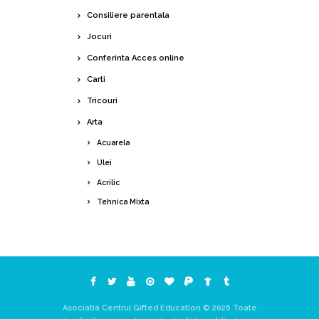
sau percepții
Consiliere parentala
moștenite („trebuie
să fie mereu cel mai
Jocuri
bun”, „dacă suferă,
Conferinta Acces online
înseamnă că am
Carti
greșit”);
reducerea anxietății
Tricouri
parentale și a
Arta
sentimentului de
Acuarela
neputință;
Ulei
acces la
informații nuanțate și
Acrilic
aplicate
Tehnica Mixta
, greu de găsit pe
piață, integrate într-
un cadru coerent;
conexiuni autentice
cu alți părinți care
înțeleg din interior
această realitate;
Asociatia Centrul Gifted Education © 2026 Toate