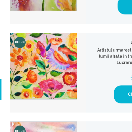
REDUC
Artistul urmarest
ERI!
lumii aflata in 
Lucrare
C
ț
ț
REDUC