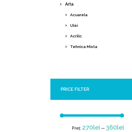
Arta
Acuarela
Ulei
Acrilic
Tehnica Mixta
PRICE FILTER
Pre
Pre
270lei
360lei
Preț:
—