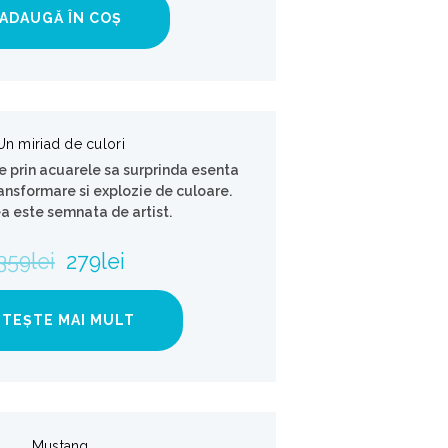
ADAUGĂ ÎN COȘ
Un miriad de culori
e prin acuarele sa surprinda esenta
transformare si explozie de culoare.
a este semnata de artist.
359
lei
279
lei
ITEȘTE MAI MULT
Mustang