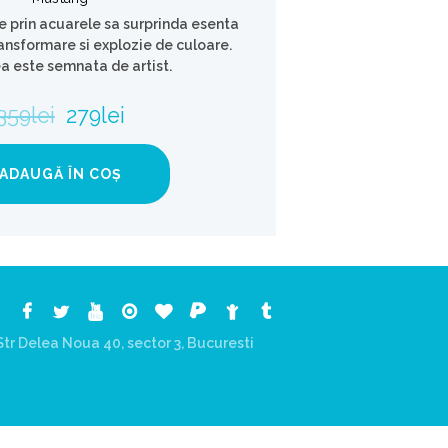
e prin acuarele sa surprinda esenta
transformare si explozie de culoare.
a este semnata de artist.
359
lei
279
lei
ADAUGĂ ÎN COȘ
tr Delea Noua 40, sector 3, Bucuresti