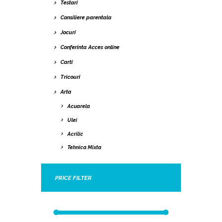
Testari
intri în contact direct
și să pui întrebări unor
Consiliere parentala
practicieni din
educație, oameni
Jocuri
sinceri care fac din
educație o carieră, o
Conferinta Acces online
vocație și un stil de
viață
Carti
vezi „ofertele
educaționale” dintr-o
Tricouri
perspectivă obiectivă
și pragmatică pentru a
Arta
înțelege încotro o ia
Acuarela
educația copiilor și
care ar fi nevoile reale
Ulei
ale acestora, nu doar
ceea ce sistemul vrea
Acrilic
de la tine
Tehnica Mixta
PRICE FILTER