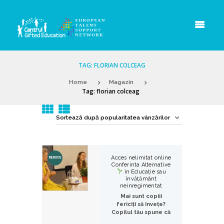
TAG: FLORIAN COLCEAG
Home
Magazin
Tag: florian colceag
Acces nelimitat online
REDUCE
Conferinta Alternative
în Educație sau
RI!
învățământ
neinregimentat
Mai sunt copiii
fericiți să învețe?
Copilul tău spune că
nu mai vrea la