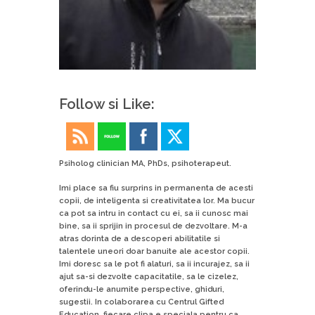
Follow si Like:
Psiholog clinician MA, PhDs, psihoterapeut.
Imi place sa fiu surprins in permanenta de acesti
copii, de inteligenta si creativitatea lor. Ma bucur
ca pot sa intru in contact cu ei, sa ii cunosc mai
bine, sa ii sprijin in procesul de dezvoltare. M-a
atras dorinta de a descoperi abilitatile si
talentele uneori doar banuite ale acestor copii.
Imi doresc sa le pot fi alaturi, sa ii incurajez, sa ii
ajut sa-si dezvolte capacitatile, sa le cizelez,
oferindu-le anumite perspective, ghiduri,
sugestii. In colaborarea cu Centrul Gifted
Education, fiecare clipa e speciala pentru ca