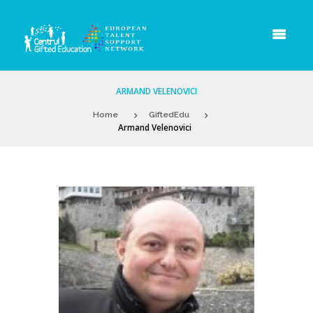
ARMAND VELENOVICI
Home
GiftedEdu
Armand Velenovici